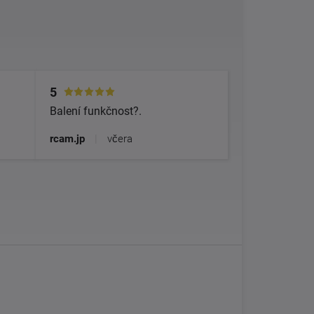
5
Balení funkčnost?.
rcam.jp
|
včera