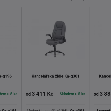
Ka-g196
Kancelářská židle Ka-g301
Kancel
3 411 Kč
3 88
dem > 5 ks
Skladem > 5 ks
od
od
e
Ka-g196
Moderní kancelářská židle
Ka-g301
Luxusní