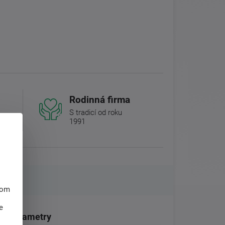
Rodinná firma
S tradicí od roku
1991
hom
e
Parametry