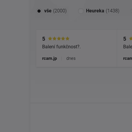
vše
(2000)
Heureka
(1438)
5
5
Balení funkčnost?.
Bale
rcam.jp
|
dnes
rcam