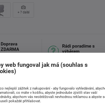
+
7
další
Doprava
Rádi poradíme s
ZDARMA
výběrem
Při nákupu nad 6 000
Najděte vhodnou matraci
Kč
y web fungoval jak má (souhlas s
okies)
(0)
Související zboží (4)
co nejlepší zážitek z nakupování - aby fungovalo vyhledávání, abyc
amatovali, co máte v košíku, abyste jednoduše zjistili stav vaší
ednávky, abychom vás neobtěžovali nevhodnou reklamou a abyste s
komfort, styl a funkčnost, což ocení každý
useli pokaždé přihlašovat.