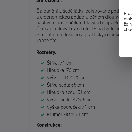
profesionál.
Čalounění z šedé látky, polstrované područky 
Pro
a ergonomickou podporu během dlouhých prac
malý
nastavitelnou opěrkou hlavy a houpacím mech
že 
Černý plastový kříž s kolečky na tvrdé povrchy
chov
elegantnímu designu a praktickým funkcím je t
kanceláře.
Rozměry:
Šířka: 71 cm
Hloubka: 73 cm
Výška: 116?125 cm
Šířka sedu: 55 cm
Hloubka sedu: 51 cm
Výška sedu: 47?56 cm
Výška područek: 71 cm
Průměr kříže: 71 cm
Konstrukce: