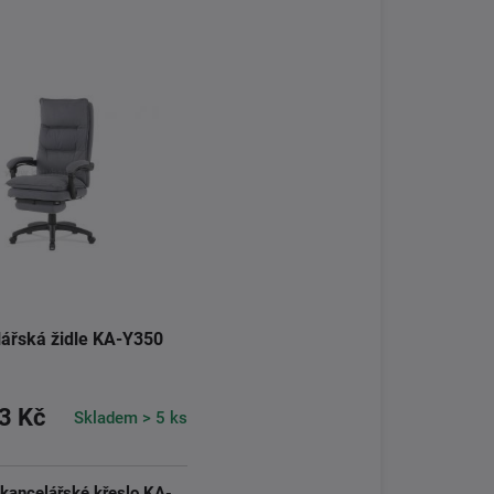
ářská židle KA-Y350
3 Kč
Skladem > 5 ks
 kancelářské křeslo KA-