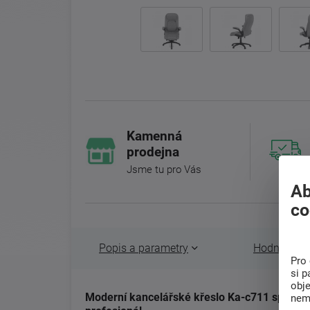
Kamenná
prodejna
Jsme tu pro Vás
Ab
co
Popis a parametry
Hodnocení 
Pro 
si p
obj
Moderní kancelářské křeslo Ka-c711 spojuje 
nem