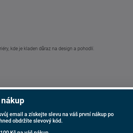
iéry, kde je kladen důraz na design a pohodlí.
 nákup
svůj email a získejte slevu na váš první nákup po
ihned obdržíte slevový kód.
 100 Kč na váš nákup