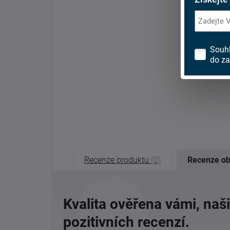
Souh
do za
Recenze produktu
(0)
Recenze o
Kvalita ověřena vámi, naš
pozitivních recenzí.