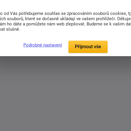
a nastavitelná bederní opěrka poskytují pohodlí
to od Vás potřebujeme souhlas se zpracováním souborů cookies, tj
ovních hodin. Křeslo je vybaveno také
ch souborů, které se dočasně ukládají ve vašem prohlížeči. Děkuj
anismem, který umožňuje relaxaci mezi úkoly.
nám ho dáte a pomůžete nám web zlepšovat. Budeme se k vašim d
 zajišťuje snadnou mobilitu po kanceláři. Díky
at slušně.
oto křeslo ideální volbou pro moderní
Podrobné nastavení
Přijmout vše