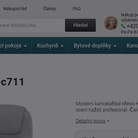
Nákupní řád
Články
FAQ
Nákup po
výběrem
Hledat
+42
Po-Pá 8:
cí pokoje
Kuchyně
Bytové doplňky
Kanc
-c711
Moderní kancelářské křeslo K
ocení každý profesionál. Čalo
Detailní popis