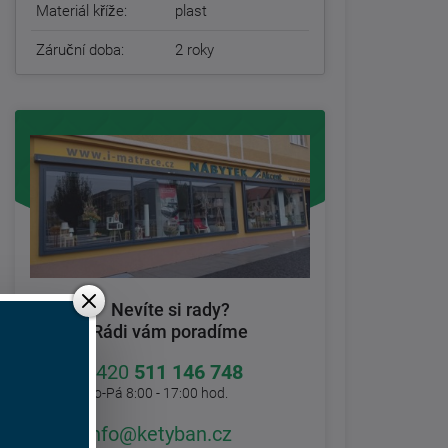
Materiál kříže:
plast
Záruční doba:
2 roky
Nevíte si rady?
Rádi vám poradíme
+420
511 146 748
Po-Pá 8:00 - 17:00 hod.
info@ketyban.cz