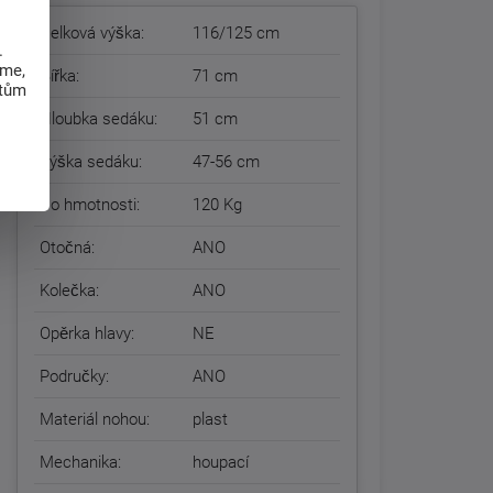
Celková výška:
116/125 cm
.
eme,
Šířka:
71 cm
atům
Hloubka sedáku:
51 cm
Výška sedáku:
47-56 cm
Do hmotnosti:
120 Kg
Otočná:
ANO
Kolečka:
ANO
Opěrka hlavy:
NE
Područky:
ANO
Materiál nohou:
plast
Mechanika:
houpací