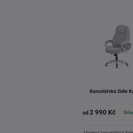
Kancelářská židle 
2 990 Kč
Skla
od
Moderní kancelářská židl