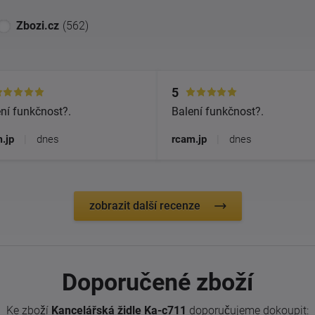
Zbozi.cz
(562)
5
ní funkčnost?.
Balení funkčnost?.
.jp
|
dnes
rcam.jp
|
dnes
zobrazit další recenze
Doporučené zboží
Ke zboží
Kancelářská židle Ka-c711
doporučujeme dokoupit: