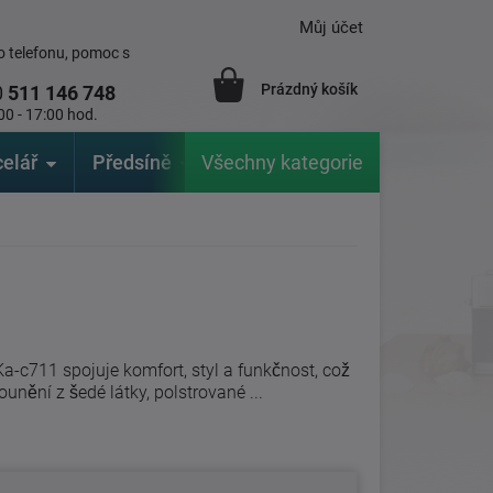
Můj účet
 telefonu, pomoc s
Prázdný košík
0
511 146 748
00 - 17:00 hod.
elář
Předsíně
Všechny kategorie
Zahrada
Značky
V
a-c711 spojuje komfort, styl a funkčnost, což
unění z šedé látky, polstrované ...