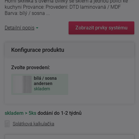
Horní skříňka s dvěma dvířky se sklem a jednou policí ke
kuchyni Provance: Provedení: DTD laminovaná / MDF
Barva: bílý / sosna ...
Detailní popis
Zobrazit prvky systému
Konfigurace produktu
Zvolte provedení:
bílá / sosna
andersen
skladem
skladem
> 5ks
dodání do 1-2 týdnů
Splátková kalkulačka