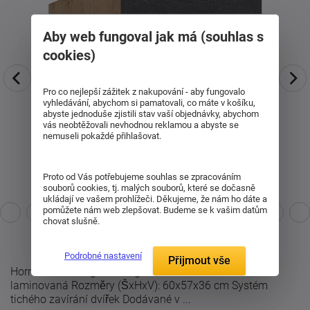
Aby web fungoval jak má (souhlas s
cookies)
Pro co nejlepší zážitek z nakupování - aby fungovalo
vyhledávání, abychom si pamatovali, co máte v košíku,
abyste jednoduše zjistili stav vaší objednávky, abychom
vás neobtěžovali nevhodnou reklamou a abyste se
nemuseli pokaždé přihlašovat.
Proto od Vás potřebujeme souhlas se zpracováním
souborů cookies, tj. malých souborů, které se dočasně
ukládají ve vašem prohlížeči. Děkujeme, že nám ho dáte a
pomůžete nám web zlepšovat. Budeme se k vašim datům
chovat slušně.
Podrobné nastavení
Přijmout vše
Horní skříňka Vega 60 Nagu-36 1F: Materiál: DTD
laminovaná Rozměry (ŠxHxV): 60x57x36 cm Systém
tichého zavírání dvířek Dodávané v ...