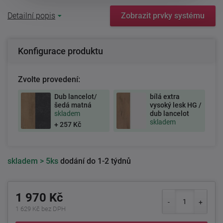
Detailní popis
Zobrazit prvky systému
Konfigurace produktu
Zvolte provedení:
Dub lancelot/
bílá extra
šedá matná
vysoký lesk HG /
skladem
dub lancelot
skladem
+ 257 Kč
skladem
> 5ks
dodání do 1-2 týdnů
1 970 Kč
1 629 Kč bez DPH