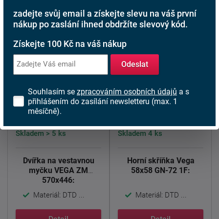
zadejte svůj email a získejte slevu na váš první
nákup po zaslání ihned obdržíte slevový kód.
Získejte 100 Kč na váš nákup
Odeslat
Kuchyňská skříňka
Kuchyňská skříňka
Souhlasím se
zpracováním osobních údajů
a s
VEGA 58x58 GN-72
Vega ZM 570x446
přihlášením do zasílání newsletteru (max. 1
1F
měsíčně).
841 Kč
3 710 Kč
od
od
Skladem > 5 ks
Skladem 4 ks
Dvířka na vestavnou
Horní skříňka Vega
myčku VEGA ZM
58x58 GN-72 1F:
570x446:
Materiál: DTD ...
Materiál: DTD ...