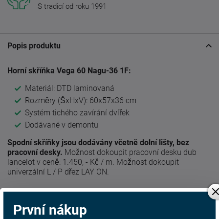
S tradicí od roku 1991
Popis produktu
Horní skříňka Vega 60 Nagu-36 1F:
Materiál: DTD laminovaná
Rozměry (ŠxHxV): 60x57x36 cm
Systém tichého zavírání dvířek
Dodávané v demontu
Spodní skříňky jsou dodávány včetně dolní lišty, bez
pracovní desky.
Možnost dokoupit pracovní desku dub
lancelot v ceně: 1.450, - Kč / m. Možnost dokoupit
univerzální L / P dřez LAY ON.
Prvky systému VEGA 60 Nagu-36 1F
První nákup