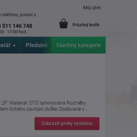
Můj účet
 telefonu, pomoc s
Prázdný košík
0
511 146 748
00 - 17:00 hod.
elář
Předsíně
Všechny kategorie
Zahrada
Značky
V
2 2F: Materiál: DTD laminovaná Rozměry
ém tichého zavírání dvířek Dodávané v ...
Zobrazit prvky systému