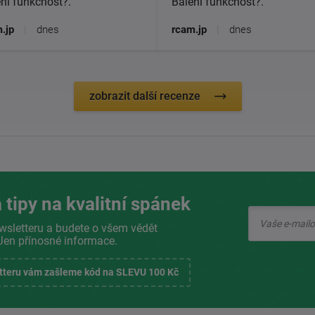
ní funkčnost?.
Balení funkčnost?.
.jp
|
dnes
rcam.jp
|
dnes
zobrazit další recenze
 tipy na kvalitní spánek
wsletteru a budete o všem vědět
Jen přínosné informace.
etteru vám zašleme kód na SLEVU 100 Kč