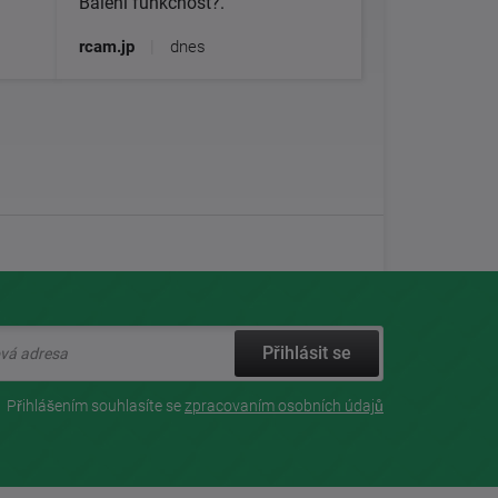
Balení funkčnost?.
rcam.jp
|
dnes
Přihlásit se
Přihlášením souhlasíte se
zpracovaním osobních údajů