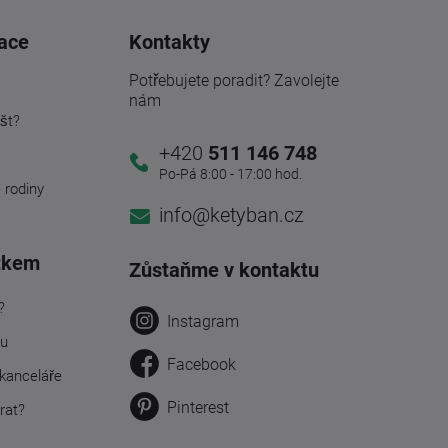
ace
Kontakty
Potřebujete poradit? Zavolejte
nám
št?
+420
511 146 748
a
Po-Pá 8:00 - 17:00 hod.
é rodiny
info@ketyban.cz
tkem
Zůstaňme v kontaktu
?
Instagram
ru
Facebook
kanceláře
Pinterest
rat?