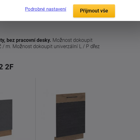
Podrobné nastavení
Přijmout vše
ty, bez pracovní desky.
Možnost dokoupit
č / m. Možnost dokoupit univerzální L / P dřez
2 2F