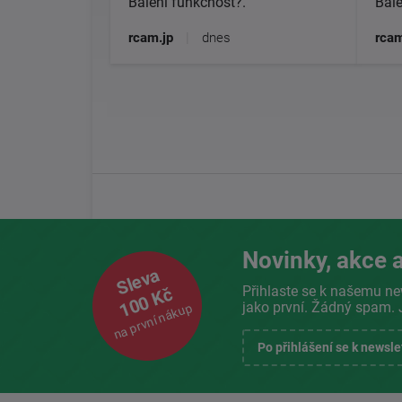
Balení funkčnost?.
Bale
rcam.jp
|
dnes
rcam
Novinky, akce a
Sleva
Přihlaste se k našemu ne
100 Kč
jako první. Žádný spam. 
na první nákup
Po přihlášení se k newsl