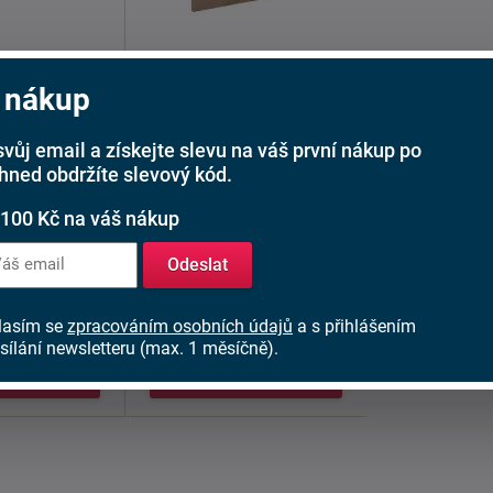
skříňka Vega
Kuchyňská skříňka Vega
 nákup
70x446
ZM 713x596
svůj email a získejte slevu na váš první nákup po
č
1 277 Kč
od
ihned obdržíte slevový kód.
ks
Skladem > 5 ks
 100 Kč na váš nákup
a vestavnou
Dvířka na vestavnou
Odeslat
VEGA ZM
myčku VEGA ZM
x446:
713x596:
: DTD ...
Materiál: DTD ...
lasím se
zpracováním osobních údajů
a s přihlášením
sílání newsletteru (max. 1 měsíčně).
tail
Detail