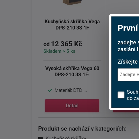
Kuchyňská skříňka Vega
Kuchyňská 
První
DPS-210 3S 1F
ZM 5
zadejte 
12 365 Kč
841 K
od
od
zaslání 
Skladem > 5 ks
Skladem > 5 
Získejte
Vysoká skříňka Vega 60
Dvířka n
DPS-210 3S 1F:
myčku 
570
Materiál: DTD ...
Materiál
Souh
do za
Detail
De
Produkt se nachází v kategoriích:
Kuchyňské skříňky