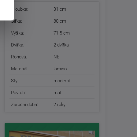
Hloubka:
31 cm
Šířka:
80 cm
Výška:
71.5 cm
Dvířka:
2 dvířka
Rohová:
NE
Materiál:
lamino
Styl:
moderní
Povrch:
mat
Záruční doba:
2 roky