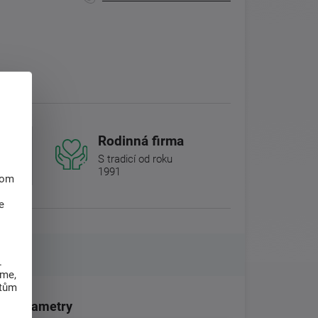
Rodinná firma
S tradicí od roku
1991
hom
e
.
eme,
atům
Parametry