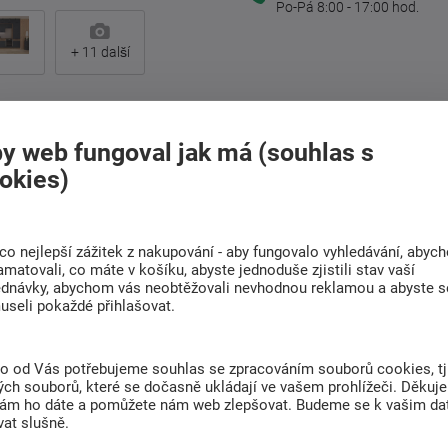
Po-Pá 8:00 - 17:00 hod.
+
11
další
y web fungoval jak má (souhlas s
okies)
Doprava
Rádi poradíme s
ZDARMA
výběrem
Při nákupu nad 6 000
Najděte vhodnou matraci
co nejlepší zážitek z nakupování - aby fungovalo vyhledávání, abyc
Kč
amatovali, co máte v košíku, abyste jednoduše zjistili stav vaší
ednávky, abychom vás neobtěžovali nevhodnou reklamou a abyste s
useli pokaždé přihlašovat.
(0)
to od Vás potřebujeme souhlas se zpracováním souborů cookies, tj
ch souborů, které se dočasně ukládají ve vašem prohlížeči. Děkuj
nám ho dáte a pomůžete nám web zlepšovat. Budeme se k vašim d
at slušně.