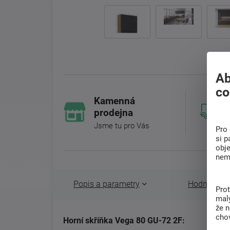
Ab
co
Kamenná
prodejna
Jsme tu pro Vás
Pro 
si p
obj
nem
Popis a parametry
Hodnocení 
Pro
malý
že 
chov
Horní skříňka Vega 80 GU-72 2F: