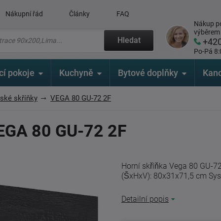
Nákupní řád
Články
FAQ
Nákup po
výběrem
Hledat
+42
Po-Pá 8:
cí pokoje
Kuchyně
Bytové doplňky
Kanc
ské skříňky
VEGA 80 GU-72 2F
VEGA 80 GU-72 2F
Horní skříňka Vega 80 GU-7
(ŠxHxV): 80x31x71,5 cm Syst
Detailní popis