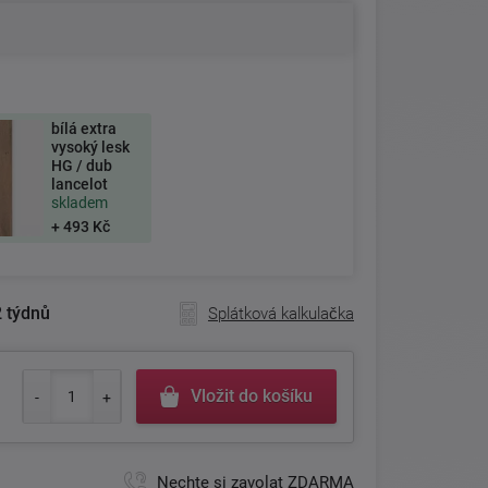
bílá extra
vysoký lesk
HG / dub
lancelot
skladem
+ 493 Kč
 týdnů
Splátková kalkulačka
Vložit do košíku
Nechte si zavolat ZDARMA