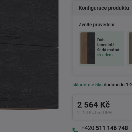
Konfigurace produktu
Zvolte provedení:
Dub
lancelot/
šedá matná
skladem
skladem
> 5ks
dodání do 1-2
2 564 Kč
2 120 Kč bez DPH
+420
511 146 748