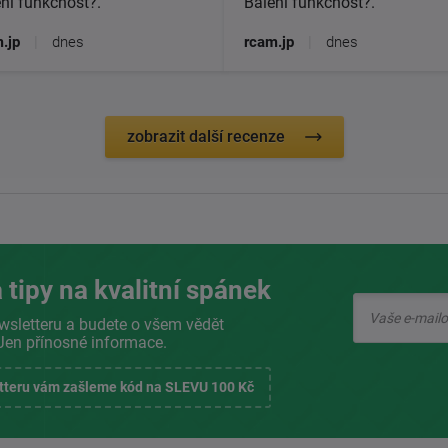
ní funkčnost?.
Balení funkčnost?.
.jp
|
dnes
rcam.jp
|
dnes
zobrazit další recenze
 tipy na kvalitní spánek
wsletteru a budete o všem vědět
Jen přínosné informace.
etteru vám zašleme kód na SLEVU 100 Kč