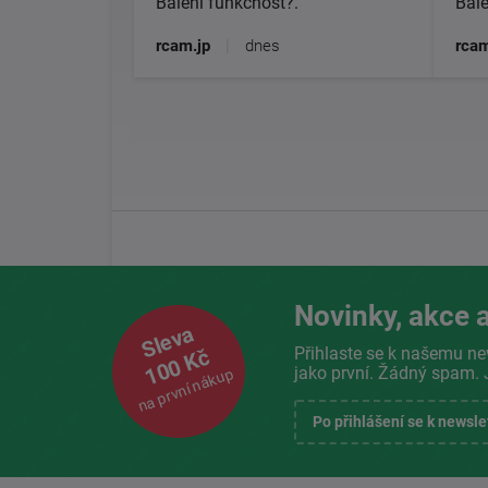
Balení funkčnost?.
Bale
rcam.jp
|
dnes
rcam
Novinky, akce a
Sleva
Přihlaste se k našemu ne
100 Kč
jako první. Žádný spam. 
na první nákup
Po přihlášení se k newsl