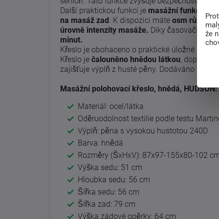
senioři. Tato funkce zvyšuje bezpečnost a ko
Další praktickou funkcí je
masážní funkce
, kt
Pro
na masáž zad
. K dispozici máte
osm různých
malý
úrovně intenzity masáže.
Díky časovači si mů
že 
minut.
chov
Křeslo je obohaceno o praktické úložné prosto
Křeslo je
čalouněno hnědou látkou
, doplněno
zajišťuje výplň z husté pěny. Dodáváno v dem
Masážní polohovací křeslo, hnědá, HUDSON:
Materiál: ocel/látka
Oděruodolnost textilie podle testu Marti
Výplň: pěna s vysokou hustotou 240D
Barva: hnědá
Rozměry (ŠxHxV): 87x97-155x80-102 c
Výška sedu: 51 cm
Hloubka sedu: 56 cm
Šířka sedu: 56 cm
Šířka zad: 79 cm
Výška zádové opěrky: 64 cm