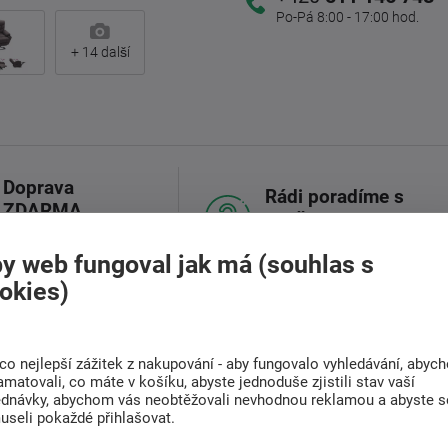
Po-Pá 8:00 - 17:00 hod.
+
14
další
Doprava
Rádi poradíme s
ZDARMA
výběrem
Při nákupu nad 6 000
Najděte vhodnou matraci
Kč
y web fungoval jak má (souhlas s
okies)
(0)
co nejlepší zážitek z nakupování - aby fungovalo vyhledávání, abyc
amatovali, co máte v košíku, abyste jednoduše zjistili stav vaší
ednávky, abychom vás neobtěžovali nevhodnou reklamou a abyste s
useli pokaždé přihlašovat.
 usnadňuje vstávání a sedání, což ocení zejména