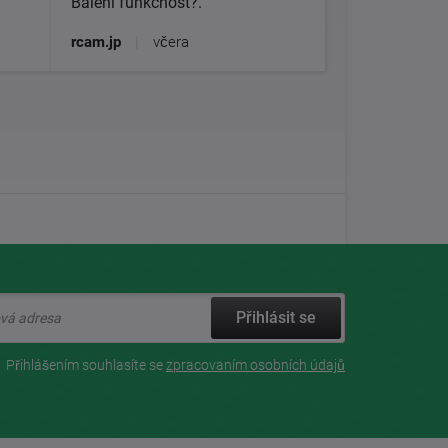
Balení funkčnost?.
rcam.jp
|
včera
Přihlásit se
Přihlášením souhlasíte se
zpracovaním osobních údajů