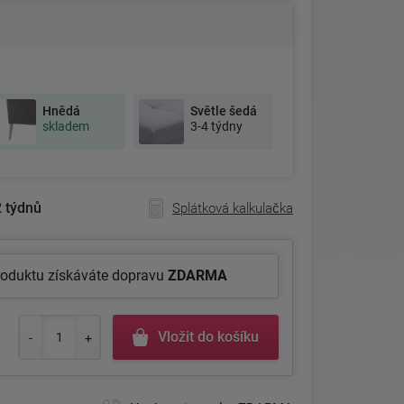
Hnědá
Světle šedá
skladem
3-4 týdny
 týdnů
Splátková kalkulačka
roduktu získáváte dopravu
ZDARMA
Vložit do košíku