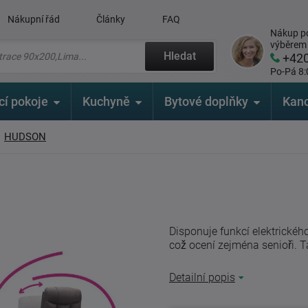
Nákupní řád
Články
FAQ
Nákup po
výběrem
Hledat
+42
Po-Pá 8:
cí pokoje
Kuchyně
Bytové doplňky
Kanc
HUDSON
Disponuje funkcí elektrickéh
což ocení zejména senioři. T
Detailní popis