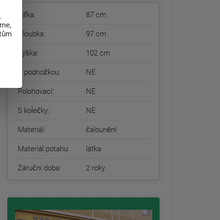
Šířka:
87 cm
.
eme,
Hloubka:
97 cm
atům
Výška:
102 cm
S podnožkou:
NE
Polohovací:
NE
S kolečky:
NE
Materiál:
čalounění
Materiál potahu:
látka
Záruční doba:
2 roky