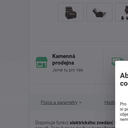
Kamenná
prodejna
Jsme tu pro Vás
Ab
co
Popis a parametry
Hodnocení 
Pro 
si p
obj
nem
Disponuje funkcí
elektrického zvedání
, která