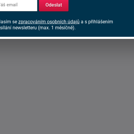
Odeslat
lasím se
zpracováním osobních údajů
a s přihlášením
sílání newsletteru (max. 1 měsíčně).