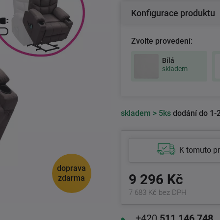
Konfigurace produktu
Zvolte provedení:
Bílá
skladem
skladem
> 5ks
dodání do 1-2
K tomuto p
doprava
9 296 Kč
zdarma
7 683 Kč bez DPH
+420
511 146 748