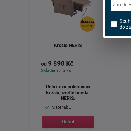
Souh
doprava
zdarma
do za
Křeslo NERIS
9 890 Kč
od
Skladem > 5 ks
Relaxační polohovací
křeslo, světle hnědá,
NERIS:
Materiál: ...
Detail