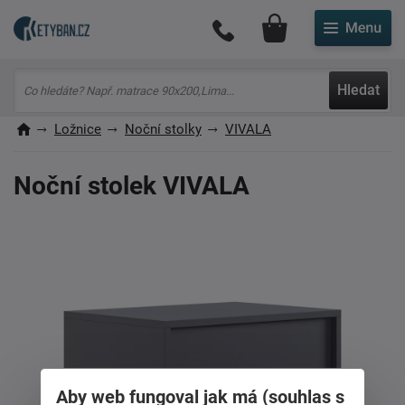
Můj účet
Hledat
Ložnice
Noční stolky
VIVALA
Noční stolek VIVALA
Aby web fungoval jak má (souhlas s