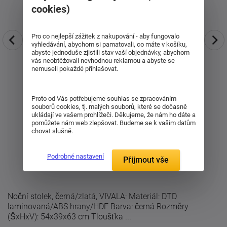
cookies)
Pro co nejlepší zážitek z nakupování - aby fungovalo
vyhledávání, abychom si pamatovali, co máte v košíku,
abyste jednoduše zjistili stav vaší objednávky, abychom
vás neobtěžovali nevhodnou reklamou a abyste se
nemuseli pokaždé přihlašovat.
Proto od Vás potřebujeme souhlas se zpracováním
souborů cookies, tj. malých souborů, které se dočasně
ukládají ve vašem prohlížeči. Děkujeme, že nám ho dáte a
pomůžete nám web zlepšovat. Budeme se k vašim datům
chovat slušně.
Podrobné nastavení
Přijmout vše
Noční stolek, černá/zlatá, VIVALA: Materiál: DTD
laminovaná/ABS hrany/HDF Barva: černá Rozměry
(ŠxHxV): 54x39x63 cm Tloušťka ...