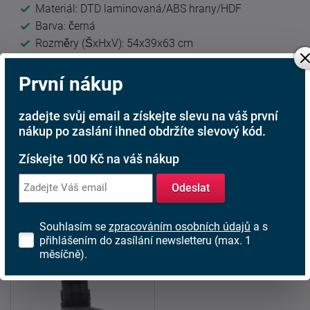
Materiál: DTD laminovaná/ABS hrany/HDF
Barva: černá
Rozměry (ŠxHxV): 54x39x63 cm
Tloušťka materiálu: 1,6 cm
2x šuplík se zlatými úchytkami
První nákup
Barva nožiček: černá
Výška nožiček: 21 cm
zadejte svůj email a získejte slevu na váš první
S kovovými úchytkami a nožičkami
nákup po zaslání ihned obdržíte slevový kód.
Systém tichého zavírání dvířek-panty
Získejte 100 Kč na váš nákup
Nosnost šuplíku: 5 kg
Odeslat
Doporučujeme připevnit ke zdi. Dodáváno v demontu.
Prvky systému VIVALA
Souhlasím se
zpracováním osobních údajů
a s
přihlášením do zasílání newsletteru (max. 1
měsíčně).