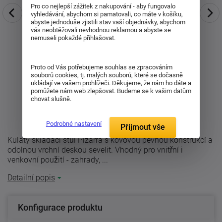
Pro co nejlepší zážitek z nakupování - aby fungovalo
vyhledávání, abychom si pamatovali, co máte v košíku,
abyste jednoduše zjistili stav vaší objednávky, abychom
vás neobtěžovali nevhodnou reklamou a abyste se
nemuseli pokaždé přihlašovat.
Proto od Vás potřebujeme souhlas se zpracováním
souborů cookies, tj. malých souborů, které se dočasně
ukládají ve vašem prohlížeči. Děkujeme, že nám ho dáte a
pomůžete nám web zlepšovat. Budeme se k vašim datům
chovat slušně.
Podrobné nastavení
Přijmout vše
Kulatý skládací stůl Pizarra s kovovou pevnou konstrukcí a
odolnou vrchní deskou sevelit. Vhodný pro vnitřní i
venkovní použití - zahrady, ...
Detailní popis
Konfigurace produktu