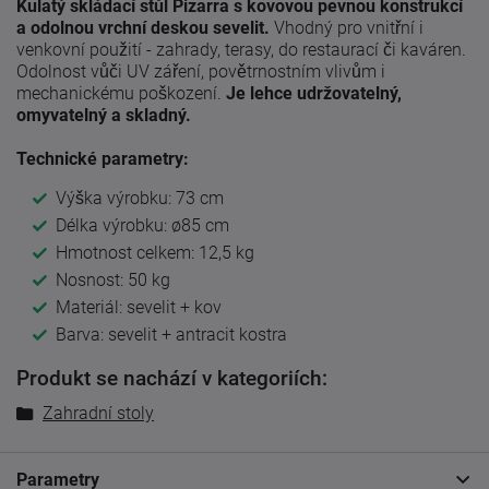
Kulatý skládací stůl Pizarra s kovovou pevnou konstrukcí
a odolnou vrchní deskou sevelit.
Vhodný pro vnitřní i
venkovní použití - zahrady, terasy, do restaurací či kaváren.
Odolnost vůči UV záření, povětrnostním vlivům i
mechanickému poškození.
Je lehce udržovatelný,
omyvatelný a skladný.
Technické parametry:
Výška výrobku: 73 cm
Délka výrobku: ø85 cm
Hmotnost celkem: 12,5 kg
Nosnost: 50 kg
Materiál: sevelit + kov
Barva: sevelit + antracit kostra
Produkt se nachází v kategoriích:
Zahradní stoly
Parametry