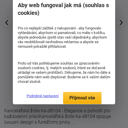
Aby web fungoval jak má (souhlas s
cookies)
Pro co nejlepší zážitek z nakupování - aby fungovalo
vyhledávání, abychom si pamatovali, co máte v košíku,
abyste jednoduše zjistili stav vaší objednávky, abychom
vás neobtěžovali nevhodnou reklamou a abyste se
nemuseli pokaždé přihlašovat.
Proto od Vás potřebujeme souhlas se zpracováním
souborů cookies, tj. malých souborů, které se dočasně
ukládají ve vašem prohlížeči. Děkujeme, že nám ho dáte a
pomůžete nám web zlepšovat. Budeme se k vašim datům
chovat slušně.
Podrobné nastavení
Přijmout vše
Kancelářská židle Ka-d8104 - Elegance a pohodlí pro
každodenní práciKancelářská židle Ka-d8104 spojuje
luxusní design s funkčními prvky, ...