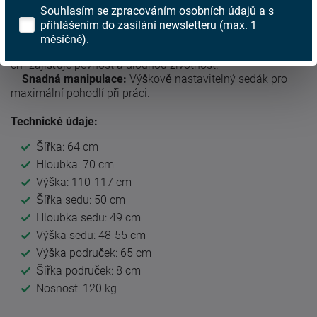
zajišťují pohodlí při práci i odpočinku.
Souhlasím se
zpracováním osobních údajů
a s
Houpací mechanismus:
Nabízí možnost relaxace a
přihlášením do zasílání newsletteru (max. 1
přizpůsobení sklonu židle podle vašich potřeb.
měsíčně).
Stabilní konstrukce:
Chromovaný kříž s průměrem 64
cm zajišťuje pevnost a dlouhou životnost.
Snadná manipulace:
Výškově nastavitelný sedák pro
maximální pohodlí při práci.
Technické údaje:
Šířka: 64 cm
Hloubka: 70 cm
Výška: 110-117 cm
Šířka sedu: 50 cm
Hloubka sedu: 49 cm
Výška sedu: 48-55 cm
Výška područek: 65 cm
Šířka područek: 8 cm
Nosnost: 120 kg