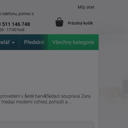
Můj účet
 telefonu, pomoc s
Prázdný košík
0
511 146 748
00 - 17:00 hod.
elář
Předsíně
Všechny kategorie
Zahrada
Značky
V
 provedení v šedé barvěSedací souprava Zara
í hledají moderní vzhled, pohodlí a ...