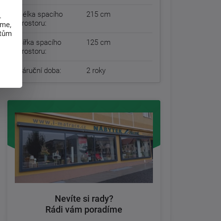
Délka spacího
215 cm
.
prostoru:
eme,
atům
Šířka spacího
125 cm
prostoru:
Záruční doba:
2 roky
Nevíte si rady?
Rádi vám poradíme