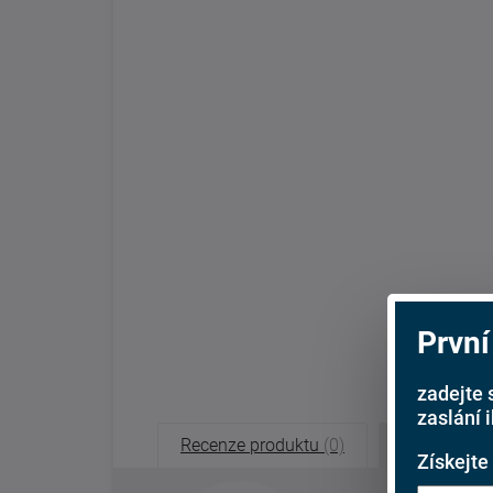
První
zadejte 
zaslání 
Recenze produktu
(0)
Recenze o
Získejte