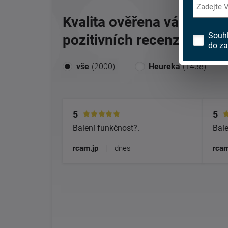
Kvalita ověřena vámi, naš
Souh
pozitivních recenzí.
do za
vše
(2000)
Heureka
(1438)
5
5
Balení funkčnost?.
Bale
rcam.jp
|
dnes
rcam