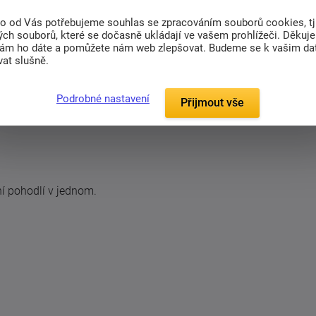
to od Vás potřebujeme souhlas se zpracováním souborů cookies, tj
ch souborů, které se dočasně ukládají ve vašem prohlížeči. Děkuj
nám ho dáte a pomůžete nám web zlepšovat. Budeme se k vašim d
at slušně.
Podrobné nastavení
Přijmout vše
í pohodlí v jednom.