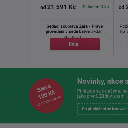
21 591 Kč
Skladem 3 ks
od
od
Sedací souprava Zara - Pravé
Rozk
provedení v šedé barvě
Sedací
tvar
souprava ...
Detail
Novinky, akce a
Sleva
Přihlaste se k našemu ne
100 Kč
jako první. Žádný spam. 
na první nákup
Po přihlášení se k newsl