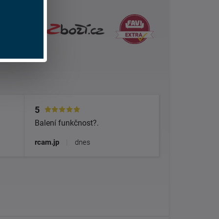
5
Balení funkčnost?.
rcam.jp
|
dnes