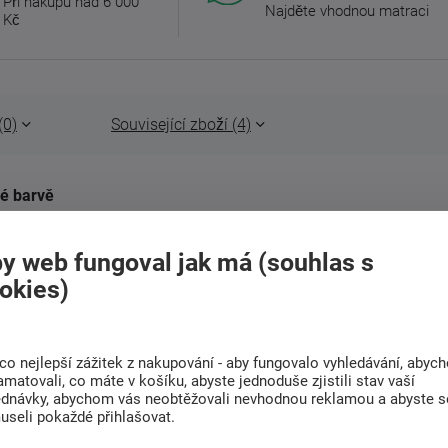
Při nákupu nad 6 000
Najděte vhodnou matraci
Kč
(0)
Související zboží (4)
dé barvě
 kteří hledají moderní vzhled, pohodlí a
stním prošitím dodává elegantní vzhled a
y web fungoval jak má (souhlas s
 rozměrům je vhodná i do menších interiérů.
okies)
žňuje snadné přeměnění na prostorné lůžko.
nění lůžkovin. Polohovací opěrka hlavy zvyšuje
in faliste a PUR pěny poskytuje optimální
co nejlepší zážitek z nakupování - aby fungovalo vyhledávání, abyc
amatovali, co máte v košíku, abyste jednoduše zjistili stav vaší
ednávky, abychom vás neobtěžovali nevhodnou reklamou a abyste s
ní. Čalouněná záda umožňují umístění volně v
useli pokaždé přihlašovat.