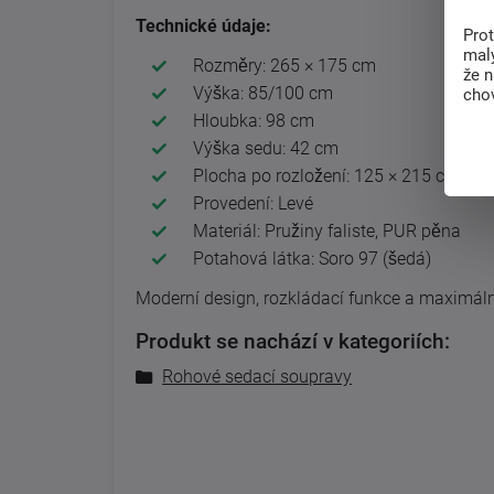
Technické údaje:
Pro
malý
Rozměry: 265 × 175 cm
že 
Výška: 85/100 cm
chov
Hloubka: 98 cm
Výška sedu: 42 cm
Plocha po rozložení: 125 × 215 cm
Provedení: Levé
Materiál: Pružiny faliste, PUR pěna
Potahová látka: Soro 97 (šedá)
Moderní design, rozkládací funkce a maximáln
Produkt se nachází v kategoriích:
Rohové sedací soupravy