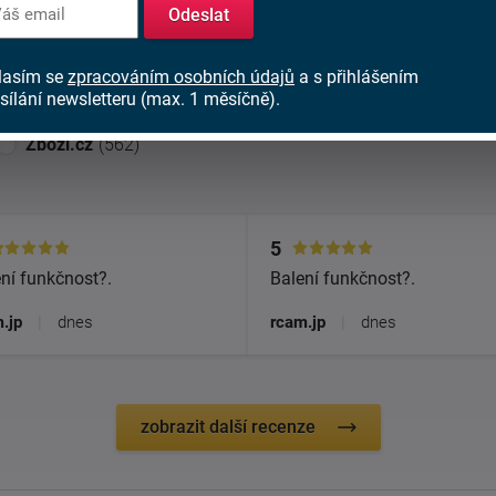
Odeslat
imi zákazníky. Více než 2000
lasím se
zpracováním osobních údajů
a s přihlášením
sílání newsletteru (max. 1 měsíčně).
Zbozi.cz
(562)
5
ní funkčnost?.
Balení funkčnost?.
.jp
|
dnes
rcam.jp
|
dnes
zobrazit další recenze