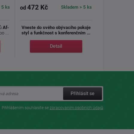
472 Kč
 5 ks
Skladem > 5 ks
od
ů
Af-
Vneste do svého obývacího pokoje
o ...
styl a funkčnost s konferenčním ...
Detail
Přihlásit se
Přihlášením souhlasíte se
zpracovaním osobních údajů