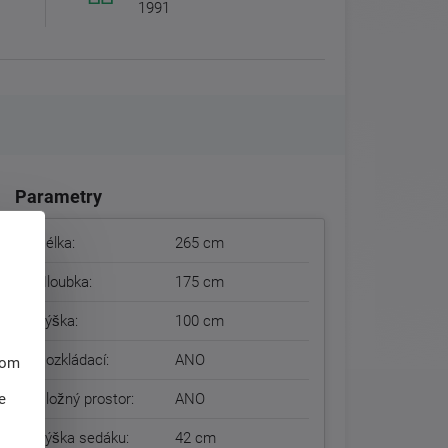
1991
Parametry
Délka:
265 cm
Hloubka:
175 cm
Výška:
100 cm
Rozkládací:
ANO
hom
e
Úložný prostor:
ANO
Výška sedáku:
42 cm