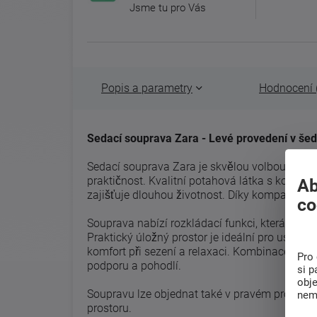
Jsme tu pro Vás
Popis a parametry
Hodnocení 
Sedací souprava Zara - Levé provedení v še
Sedací souprava Zara je skvělou volbou pro ty,
praktičnost. Kvalitní potahová látka s kontra
Ab
zajišťuje dlouhou životnost. Díky kompaktním
co
Souprava nabízí rozkládací funkci, která umo
Praktický úložný prostor je ideální pro usklad
komfort při sezení a relaxaci. Kombinace pruž
Pro 
podporu a pohodlí.
si p
obj
Soupravu lze objednat také v pravém provede
nem
prostoru.