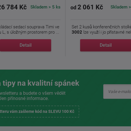
26 784 Kč
2 061 Kč
Skladem > 5 ks
Skladem >
od
ládací sedací souprava Timi ve
Set 2 kusů konferenčních stolk
u L, s úložným prostorem pro ...
3002
lze využí i jo přístavné neb
Detail
Detail
 tipy na kvalitní spánek
wsletteru a budete o všem vědět
Jen přínosné informace.
etteru vám zašleme kód na SLEVU 100 Kč