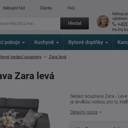
Nákupní řád
Články
FAQ
Nákup po
výběrem
Hledat
+42
Po-Pá 8:
cí pokoje
Kuchyně
Bytové doplňky
Kanc
hové sedací soupravy
Zara levá
va Zara levá
Sedací souprava Zara - Levé
je skvělou volbou pro ty, kteř
Detailní popis