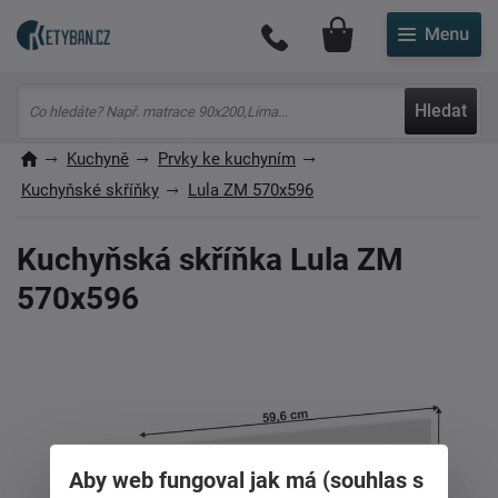
Můj účet
Hledat
Kuchyně
Prvky ke kuchyním
Kuchyňské skříňky
Lula ZM 570x596
Kuchyňská skříňka Lula ZM
570x596
Aby web fungoval jak má (souhlas s