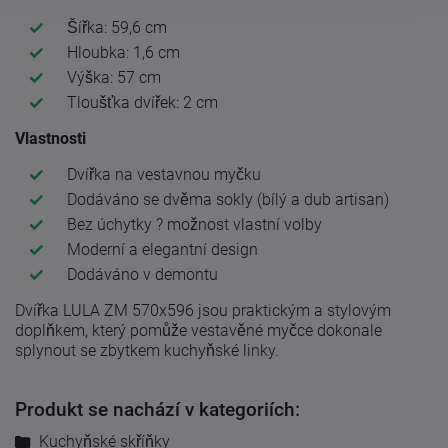
Šířka: 59,6 cm
Hloubka: 1,6 cm
Výška: 57 cm
Tloušťka dvířek: 2 cm
Vlastnosti
Dvířka na vestavnou myčku
Dodáváno se dvěma sokly (bílý a dub artisan)
Bez úchytky ? možnost vlastní volby
Moderní a elegantní design
Dodáváno v demontu
Dvířka LULA ZM 570x596 jsou praktickým a stylovým
doplňkem, který pomůže vestavěné myčce dokonale
splynout se zbytkem kuchyňské linky.
Produkt se nachází v kategoriích:
Kuchyňské skříňky