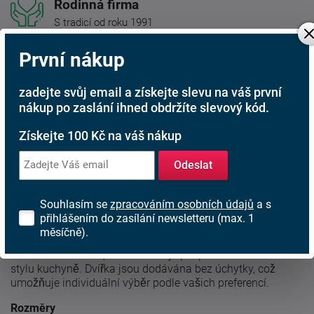
Rodinná firma
S tradicí od roku 1991
První nákup
Popis produktu
zadejte svůj email a získejte slevu na váš první
nákup po zaslání ihned obdržíte slevový kód.
Dvířka na vestavnou myčku LULA ZM 570x596
- Stylový a
funkční doplněk do kuchyně
Získejte 100 Kč na váš nákup
Dvířka LULA ZM 570x596 jsou určená pro vestavnou
Odeslat
myčku nádobí a skvěle zapadnou do kuchyňské linky
LULA. Elegantní bílý dekor v kombinaci s dřevodekorem
dub artisan dodá vaší kuchyni moderní a harmonický
Souhlasím se
zpracováním osobních údajů
a s
vzhled.
přihlášením do zasílání newsletteru (max. 1
měsíčně).
Součástí balení jsou dva sokly ? jeden v bílé barvě, druhý v
dekoru dub artisan, což umožňuje přizpůsobení celkovému
stylu kuchyně. Dvířka jsou dodávána bez úchytky, což
umožňuje individuální výběr podle vašich preferencí.
Rozměry