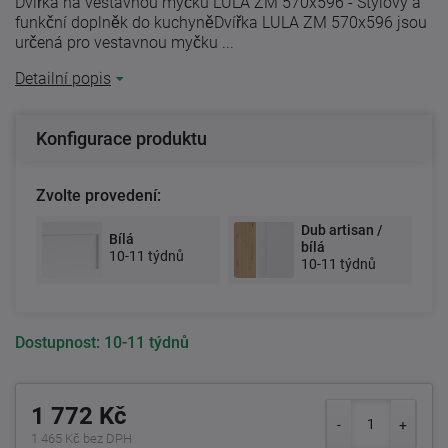
Dvířka na vestavnou myčku LULA ZM 570x596 - Stylový a
funkční doplněk do kuchyněDvířka LULA ZM 570x596 jsou
určená pro vestavnou myčku ...
Detailní popis
Konfigurace produktu
Zvolte provedení:
Dub artisan /
Bílá
bílá
10-11 týdnů
10-11 týdnů
Dostupnost:
10-11 týdnů
1 772 Kč
1 465 Kč bez DPH