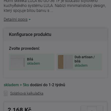
Horní skříňka LULA 60 GU-36 1F je součástí stylového
kuchyňského systému LULA. Nabízí minimalistický design,
který spojuje bílou barvu s ...
Detailní popis
Konfigurace produktu
Zvolte provedení:
Dub artisan /
Bílá
bílá
skladem
skladem
skladem
> 5ks
dodání do 1-2 týdnů
Splátková kalkulačka
2 168 Kč