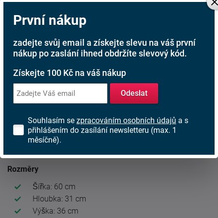
Rodinná firma
První nákup
S tradicí od roku 1991
zadejte svůj email a získejte slevu na váš první
nákup po zaslání ihned obdržíte slevový kód.
Popis produktu
Získejte 100 Kč na váš nákup
Horní skříňka LULA 60 GU-36 1F
je součástí stylového
Odeslat
kuchyňského systému LULA. Nabízí minimalistický design,
který spojuje bílou barvu s černou kovovou úchytkou.
Souhlasím se
zpracováním osobních údajů
a s
přihlášením do zasílání newsletteru (max. 1
Dvířka se vyklápějí směrem nahoru a jsou vybavena
měsíčně).
systémem tichého zavírání, což zajišťuje pohodlné a tiché
používání.
Rozměry
Šířka: 60 cm
Hloubka: 31 cm
Výška: 36 cm