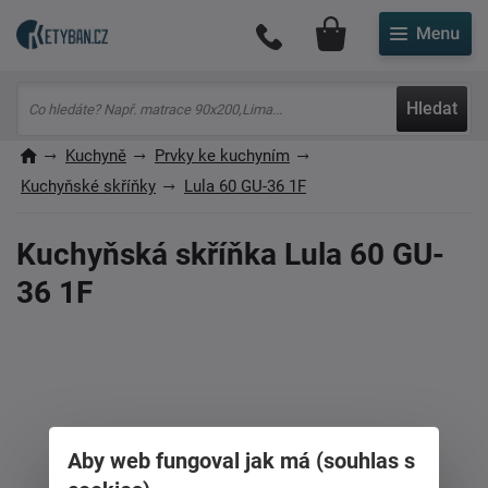
Můj účet
Hledat
Kuchyně
Prvky ke kuchyním
Kuchyňské skříňky
Lula 60 GU-36 1F
Kuchyňská skříňka Lula 60 GU-
36 1F
Aby web fungoval jak má (souhlas s