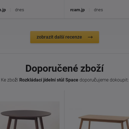
.jp
|
dnes
rcam.jp
|
dnes
zobrazit další recenze
Doporučené zboží
Ke zboží
Rozkládací jídelní stůl Space
doporučujeme dokoupit: