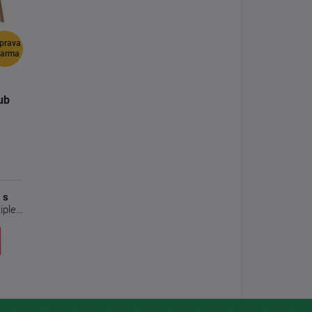
prava
darma
ub
 s
iplex