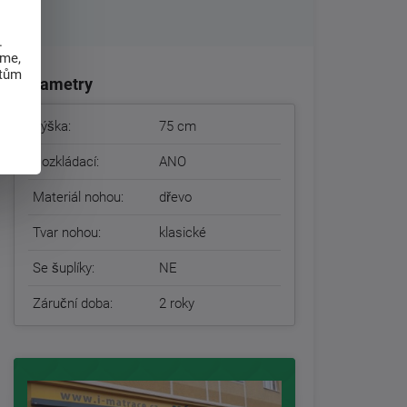
.
eme,
atům
Parametry
Výška:
75 cm
Rozkládací:
ANO
Materiál nohou:
dřevo
Tvar nohou:
klasické
Se šuplíky:
NE
Záruční doba:
2 roky