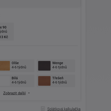
:
x 90
týdnů
13 Kč
Olše
Wenge
4-6 týdnů
4-6 týdnů
Bílá
Třešeň
4-6 týdnů
4-6 týdnů
Zobrazit další
Splátková kalkulačka