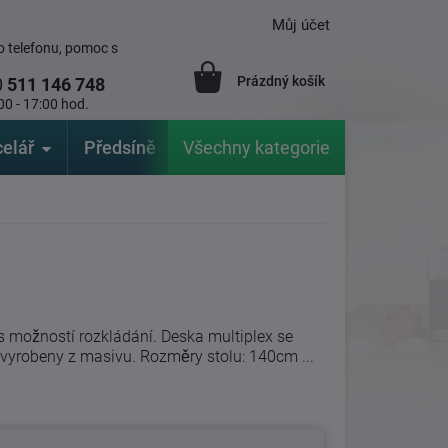
Můj účet
 telefonu, pomoc s
Prázdný košík
0
511 146 748
00 - 17:00 hod.
elář
Předsíně
Všechny kategorie
Zahrada
Značky
V
s možností rozkládání. Deska multiplex se
vyrobeny z masivu. Rozměry stolu: 140cm ...