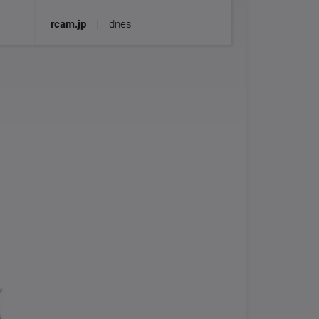
rcam.jp
|
dnes