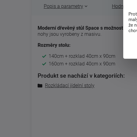
Popis a parametry
Hodnocení 
Pro
malý
že 
Moderní dřevěný stůl Space s možností rozkl
chov
nohy jsou vyrobeny z masivu.
Rozměry stolu:
140cm + rozklad 40cm x 90cm
160cm + rozklad 40cm x 90cm
Produkt se nachází v kategoriích:
Rozkládací jídelní stoly