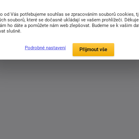
(0)
Související zboží (2)
to od Vás potřebujeme souhlas se zpracováním souborů cookies, tj
ch souborů, které se dočasně ukládají ve vašem prohlížeči. Děkuj
nám ho dáte a pomůžete nám web zlepšovat. Budeme se k vašim d
ádání.
Deska multiplex se zkosenou hranou,
at slušně.
Podrobné nastavení
Přijmout vše