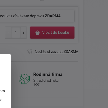
roduktu získáváte dopravu
ZDARMA
Vložit do košíku
Nechte si zavolat ZDARMA
Rodinná firma
S tradicí od roku
1991
hom
e