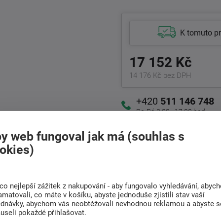
K tomuto p
17 152 Kč
14 176 Kč bez DPH
+420
511 146 748
Po-Pá 8:00 - 17:00 hod.
y web fungoval jak má (souhlas s
Doprava
okies)
Rádi poradíme s
ZDARMA
výběrem
Při nákupu nad 6 000
Najděte vhodnou matraci
Kč
co nejlepší zážitek z nakupování - aby fungovalo vyhledávání, abyc
amatovali, co máte v košíku, abyste jednoduše zjistili stav vaší
ednávky, abychom vás neobtěžovali nevhodnou reklamou a abyste s
useli pokaždé přihlašovat.