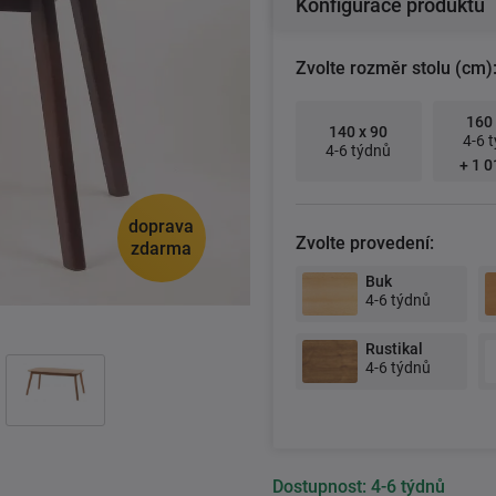
Konfigurace produktu
Zvolte rozměr stolu (cm)
160 
140 x 90
4-6 
4-6 týdnů
+ 1 0
doprava
Zvolte provedení:
zdarma
Buk
4-6 týdnů
Rustikal
4-6 týdnů
Dostupnost:
4-6 týdnů