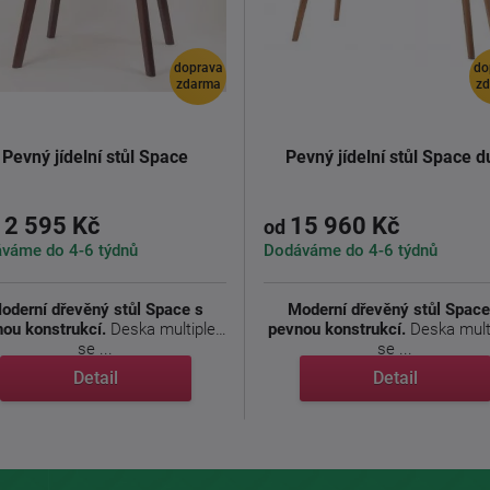
doprava
do
zdarma
z
Pevný jídelní stůl Space
Pevný jídelní stůl Space d
12 595 Kč
15 960 Kč
od
váme do 4-6 týdnů
Dodáváme do 4-6 týdnů
oderní dřevěný stůl Space s
Moderní dřevěný stůl Space
ou konstrukcí.
Deska multiplex
pevnou konstrukcí.
Deska mult
se ...
se ...
Detail
Detail