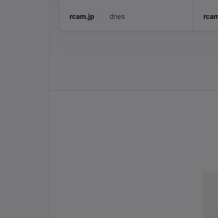
rcam.jp
|
dnes
rcam