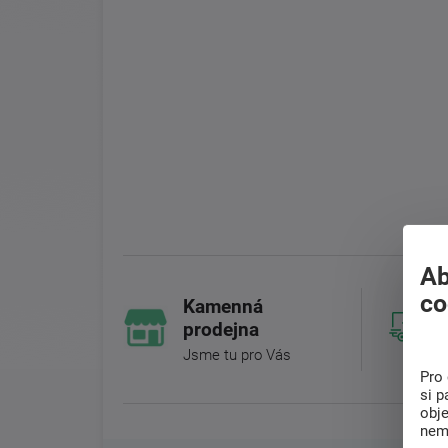
Ab
co
Kamenná
prodejna
Jsme tu pro Vás
Pro 
si p
obj
nem