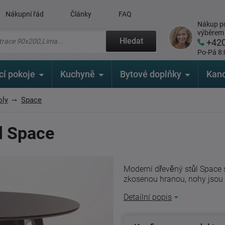
Nákupní řád
Články
FAQ
Nákup po
výběrem
Hledat
+42
Po-Pá 8:
cí pokoje
Kuchyně
Bytové doplňky
Kanc
oly
Space
ůl Space
Moderní dřevěný stůl Space 
zkosenou hranou, nohy jsou 
Detailní popis