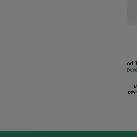
od
Dodá
M
pevn