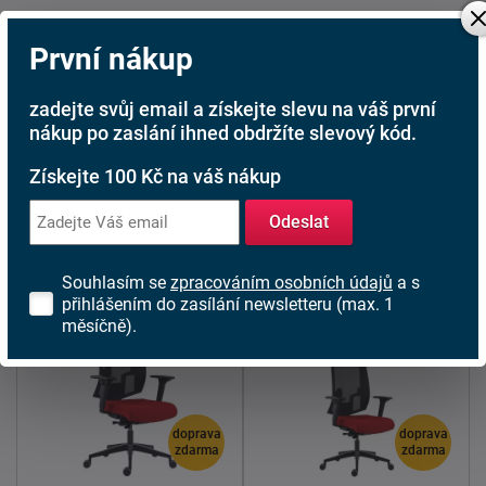
Opěrák tvoří
prodyšná
síťovina
, která zajišťuje vzdušnost a
příjemný pocit během používání. Područky jsou pevně
První nákup
zakomponované do konstrukce a vybavené plastovou
dotykovou plochou pro lepší ergonomii.
zadejte svůj email a získejte slevu na váš první
Židle je český výrobek a vztahuje se na ni prodloužená
nákup po zaslání ihned obdržíte slevový kód.
záruka 60 měsíců. K dispozici je ve variantách potahových
látek cenové kategorie A: BONDAI, VISUAL a VISUAL
Získejte 100 Kč na váš nákup
MELANGE - díky nim snadno sladíte židli s designem
vašeho interiéru.
Odeslat
Prvky systému 2950 LAPEL VISITOR
Souhlasím se
zpracováním osobních údajů
a s
přihlášením do zasílání newsletteru (max. 1
měsíčně).
doprava
doprava
zdarma
zdarma