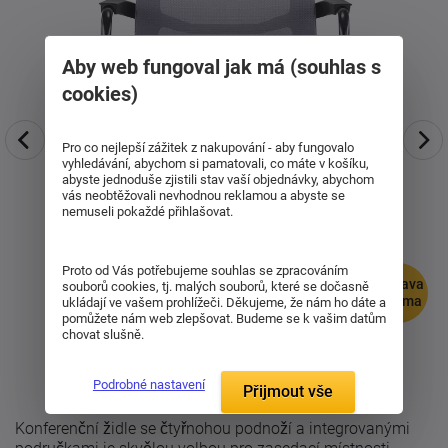
Aby web fungoval jak má (souhlas s
cookies)
Pro co nejlepší zážitek z nakupování - aby fungovalo
vyhledávání, abychom si pamatovali, co máte v košíku,
abyste jednoduše zjistili stav vaší objednávky, abychom
vás neobtěžovali nevhodnou reklamou a abyste se
nemuseli pokaždé přihlašovat.
Proto od Vás potřebujeme souhlas se zpracováním
doprava
souborů cookies, tj. malých souborů, které se dočasně
zdarma
ukládají ve vašem prohlížeči. Děkujeme, že nám ho dáte a
pomůžete nám web zlepšovat. Budeme se k vašim datům
chovat slušně.
Podrobné nastavení
Přijmout vše
Konferenční židle se čtyřnohou podnoží a integrovanými