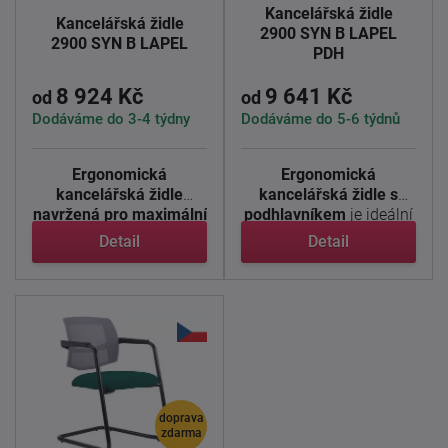
Kancelářská židle
Kancelářská židle
2900 SYN B LAPEL
2900 SYN B LAPEL
PDH
8 924 Kč
9 641 Kč
od
od
Dodáváme do 3-4 týdny
Dodáváme do 5-6 týdnů
Ergonomická
Ergonomická
kancelářská židle
kancelářská židle s
navržená pro maximální
podhlavníkem
je ideální
komfort a zdravé ...
volbou pro ...
Detail
Detail
doprava
zdarma