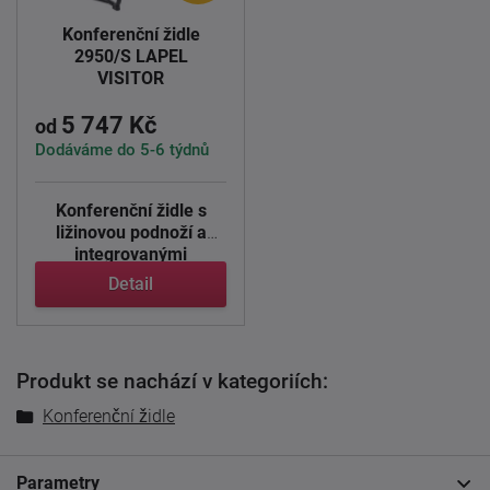
Konferenční židle
2950/S LAPEL
VISITOR
5 747 Kč
od
Dodáváme do 5-6 týdnů
Konferenční židle s
ližinovou podnoží a
integrovanými
područkami ...
Detail
Produkt se nachází v kategoriích:
Konferenční židle
Parametry