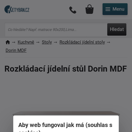
Můj účet
Hledat
Kuchyně
Stoly
Rozkládací jídelní stoly
Dorin MDF
Rozkládací jídelní stůl Dorin MDF
Aby web fungoval jak má (souhlas s