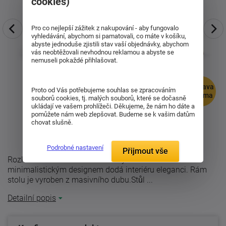
cookies)
Pro co nejlepší zážitek z nakupování - aby fungovalo
vyhledávání, abychom si pamatovali, co máte v košíku,
abyste jednoduše zjistili stav vaší objednávky, abychom
vás neobtěžovali nevhodnou reklamou a abyste se
nemuseli pokaždé přihlašovat.
doprava
Proto od Vás potřebujeme souhlas se zpracováním
zdarma
souborů cookies, tj. malých souborů, které se dočasně
ukládají ve vašem prohlížeči. Děkujeme, že nám ho dáte a
pomůžete nám web zlepšovat. Budeme se k vašim datům
chovat slušně.
Podrobné nastavení
Přijmout vše
Rozkládací stůl Dorin MDF se svým moderním a
minimalistickým designem dodá interiéru eleganci. Rám
stolu je vyroben z masivního dubu.Stůl ...
Detailní popis