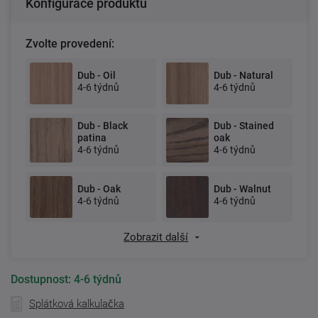
Konfigurace produktu
Zvolte provedení:
Dub - Oil
Dub - Natural
4-6 týdnů
4-6 týdnů
Dub - Black
Dub - Stained
patina
oak
4-6 týdnů
4-6 týdnů
Dub - Oak
Dub - Walnut
4-6 týdnů
4-6 týdnů
Zobrazit další
Dostupnost:
4-6 týdnů
Splátková kalkulačka