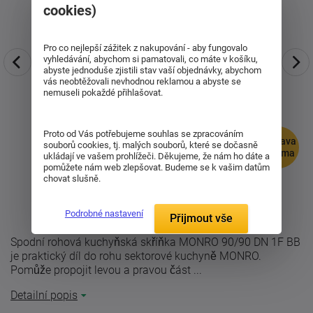
cookies)
Pro co nejlepší zážitek z nakupování - aby fungovalo
vyhledávání, abychom si pamatovali, co máte v košíku,
abyste jednoduše zjistili stav vaší objednávky, abychom
vás neobtěžovali nevhodnou reklamou a abyste se
nemuseli pokaždé přihlašovat.
Proto od Vás potřebujeme souhlas se zpracováním
doprava
souborů cookies, tj. malých souborů, které se dočasně
zdarma
ukládají ve vašem prohlížeči. Děkujeme, že nám ho dáte a
pomůžete nám web zlepšovat. Budeme se k vašim datům
chovat slušně.
Podrobné nastavení
Přijmout vše
Spodní rohová kuchyňská skříňka MONRO 90/90 DN 1F BB
je praktický díl do rohu sektorové kuchyně MONRO.
Pomůže propojit levou a pravou část ...
Detailní popis