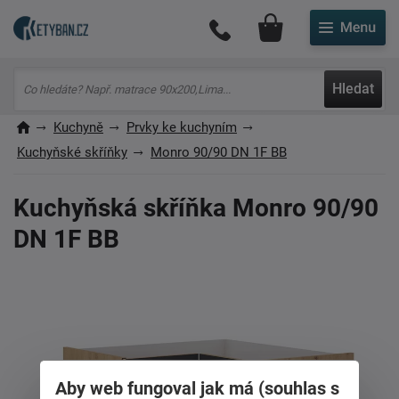
Můj účet
Hledat
Kuchyně
Prvky ke kuchyním
Kuchyňské skříňky
Monro 90/90 DN 1F BB
Kuchyňská skříňka Monro 90/90
DN 1F BB
Aby web fungoval jak má (souhlas s