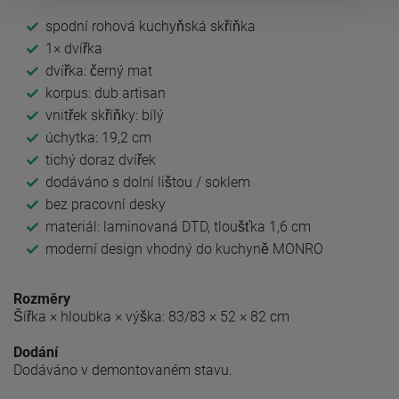
spodní rohová kuchyňská skříňka
1× dvířka
dvířka: černý mat
korpus: dub artisan
vnitřek skříňky: bílý
úchytka: 19,2 cm
tichý doraz dvířek
dodáváno s dolní lištou / soklem
bez pracovní desky
materiál: laminovaná DTD, tloušťka 1,6 cm
moderní design vhodný do kuchyně MONRO
Rozměry
Šířka × hloubka × výška: 83/83 × 52 × 82 cm
Dodání
Dodáváno v demontovaném stavu.