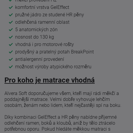
komfortní vrstva GelEffect
pružné jádro ze studené HR pěny
odlehčená ramenní oblast
5 anatomických zón
nosnost do 130 kg
vhodná i pro motorové rošty
prodyšný a pratelný potah BreakPoint
antialergenní provedení
možnost výroby atypického rozměru
Pro koho je matrace vhodná
Alvera Soft doporučujeme všem, kteří mají rádi měkčí a
poddajnější matrace. Velmi dobře vyhovuje lehčím
osobám, ženám nebo lidem, kteří nejčastěji spí na boku.
Díky kombinaci GelEffect a HR pěny nabídne příjemné
odlehčení ramen, boků a kloubů, aniž by tělo ztrácelo
potřebnou oporu. Pokud hledáte měkkou matraci s