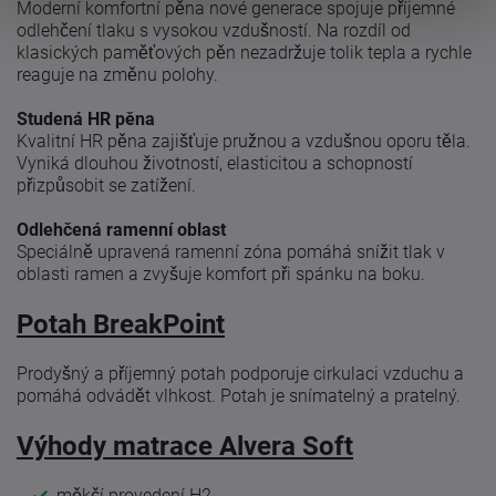
Moderní komfortní pěna nové generace spojuje příjemné
odlehčení tlaku s vysokou vzdušností. Na rozdíl od
klasických paměťových pěn nezadržuje tolik tepla a rychle
reaguje na změnu polohy.
Studená HR pěna
Kvalitní HR pěna zajišťuje pružnou a vzdušnou oporu těla.
Vyniká dlouhou životností, elasticitou a schopností
přizpůsobit se zatížení.
Odlehčená ramenní oblast
Speciálně upravená ramenní zóna pomáhá snížit tlak v
oblasti ramen a zvyšuje komfort při spánku na boku.
Potah BreakPoint
Prodyšný a příjemný potah podporuje cirkulaci vzduchu a
pomáhá odvádět vlhkost. Potah je snímatelný a pratelný.
Výhody matrace Alvera Soft
měkčí provedení H2