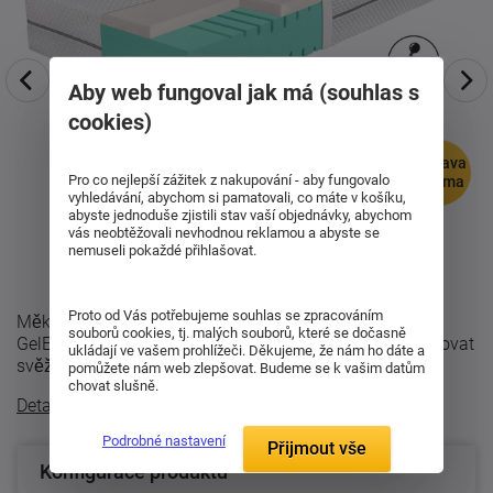
Aby web fungoval jak má (souhlas s
cookies)
doprava
Pro co nejlepší zážitek z nakupování - aby fungovalo
zdarma
vyhledávání, abychom si pamatovali, co máte v košíku,
abyste jednoduše zjistili stav vaší objednávky, abychom
vás neobtěžovali nevhodnou reklamou a abyste se
nemuseli pokaždé přihlašovat.
Proto od Vás potřebujeme souhlas se zpracováním
Měkký komfort s technologií GelEffect Vrchní vrstva
souborů cookies, tj. malých souborů, které se dočasně
GelEffect příjemně odlehčuje tlak na tělo, pomáhá udržovat
ukládají ve vašem prohlížeči. Děkujeme, že nám ho dáte a
svěžejší klima během spánku ...
pomůžete nám web zlepšovat. Budeme se k vašim datům
chovat slušně.
Detailní popis
Podrobné nastavení
Přijmout vše
Konfigurace produktu