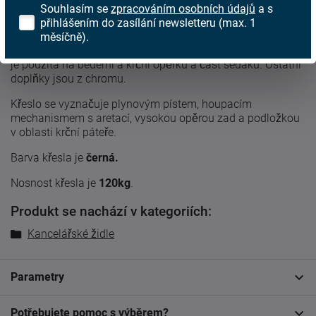
Popis produktu
Souhlasím se
zpracováním osobních údajů
a s
přihlášením do zasílání newsletteru (max. 1
Kancelářské výškové nastavitelné
křeslo W-91A
s
měsíčně).
područkami je vyrobeno z pružné látky a koženky. Koženka
je použita na bederní a krční opěrku a část sedáku. Ostatní
doplňky jsou z chromu.
Křeslo se vyznačuje plynovým pístem, houpacím
mechanismem s aretací, vysokou opěrou zad a podložkou
v oblasti krční páteře.
Barva křesla je
černá.
Nosnost křesla je
120kg
.
Produkt se nachází v kategoriích:
Kancelářské židle
Parametry
Potřebujete pomoc s výběrem?