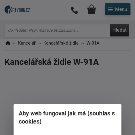
Můj účet
Hledat
Kancelář
Kancelářské židle
W-91A
Kancelářská židle W-91A
Aby web fungoval jak má (souhlas s
cookies)