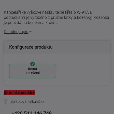
Kancelářské výškové nastavitelné křeslo W-91A s
područkami je vyrobeno z pružné látky a koženky. Koženka
je použita na bederní a krční ...
Detailní popis
Konfigurace produktu
černá
1-2 týdnů
již není v nabídce
Splátková kalkulačka
+420
511 146 748