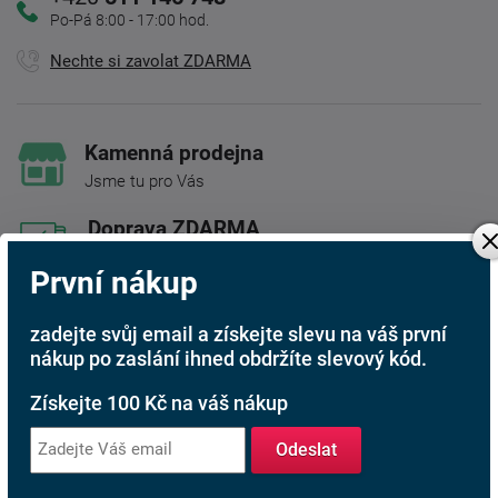
Po-Pá 8:00 - 17:00 hod.
Nechte si zavolat ZDARMA
Kamenná prodejna
Jsme tu pro Vás
Doprava ZDARMA
Při nákupu nad 6 000 Kč
První nákup
Rádi poradíme s výběrem
zadejte svůj email a získejte slevu na váš první
Najděte vhodnou matraci
nákup po zaslání ihned obdržíte slevový kód.
Rodinná firma
Získejte 100 Kč na váš nákup
S tradicí od roku 1991
Odeslat