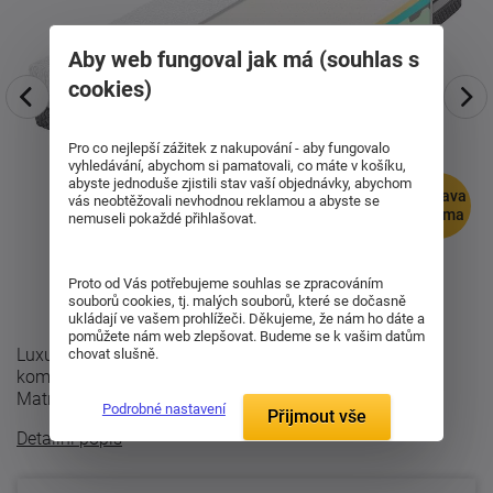
Aby web fungoval jak má (souhlas s
cookies)
Pro co nejlepší zážitek z nakupování - aby fungovalo
vyhledávání, abychom si pamatovali, co máte v košíku,
abyste jednoduše zjistili stav vaší objednávky, abychom
doprava
vás neobtěžovali nevhodnou reklamou a abyste se
zdarma
nemuseli pokaždé přihlašovat.
Proto od Vás potřebujeme souhlas se zpracováním
souborů cookies, tj. malých souborů, které se dočasně
ukládají ve vašem prohlížeči. Děkujeme, že nám ho dáte a
pomůžete nám web zlepšovat. Budeme se k vašim datům
Luxusní ortopedická matrace Spirit Superior latex v
chovat slušně.
kombinaci visco pěny a latexu s volitelnou výškou.
Matrace se skládá z: 3cm vrstva ...
Podrobné nastavení
Přijmout vše
Detailní popis