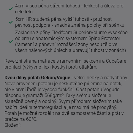
4cm Visco pěna střední tuhostí - lehkost a úleva pro
celé tělo
5cm HR studená pěna vyšší tuhosti - pružnost
pevnost podpora - snadná změna polohy při spánku
Základna z pěny Flexifoam SuperiorVolume vysokého
objemu s anatomickým systémem Spine Protector
(ramenní a pánevní roznášecí zóny nesou tělo ve
všech nálehových úhlech a upravují tuhost v zónách)
Reverzní strana matrace s ramenními sekcemi a CubeCare
profilací (výkyvné flexi kostky) proti otlakům.
Dvou dílný potah Gekon/Vogue
- velmi hebký a nadýchaný.
Nové provedení potahu je neskutečně příjemné na dotek,
ale v první řadě je vysoce funkční. Část potahu Vogude
disponuje gramáží 568g/m2. Díky svému složení je
skutečně pevný a odolný. Svým přírodním složením také
nabízí ideální termoregulaci a je maximálně prodyšný.
Potah je možné rozdělit na dvě samostatné části a prát v
pračce na 60°C.
Složení: