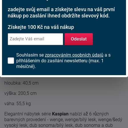
Rodinná firma
zadejte svůj email a získejte slevu na váš první
S tradicí od roku 1991
nákup po zaslání ihned obdržíte slevový kód.
Získejte 100 Kč na váš nákup
Popis produktu
Odeslat
Vitrína ze série
Kaspian
se 2 šuplíky.
Souhlasím se
zpracováním osobních údajů
a s
přihlášením do zasílání newsletteru (max. 1
Rozměry:
měsíčně).
šířka: 56 cm
hloubka: 40,5 cm
výška: 200,5 cm
váha: 55,5 kg
Elegantní nábytek série
Kaspian
nabízí až 6 různých
barevných provedení - wenge, wenge/bílý lesk, wenge/šedý
vysoký lesk, dub sonoma/bílý lesk, dub sonoma a dub