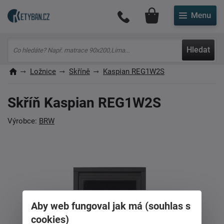
Můj účet
Hledat
Ložnice
Skříně
Kaspian REG1W2S
Skříň Kaspian REG1W2S
Výrobce:
BRW
Aby web fungoval jak má (souhlas s
cookies)