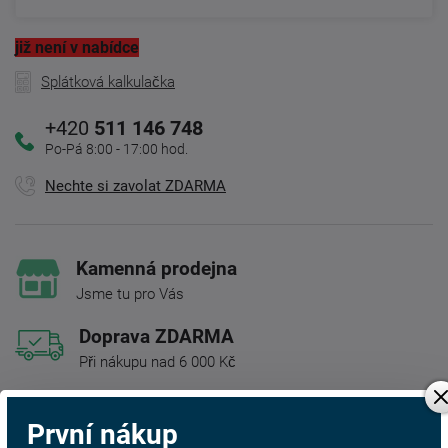
již není v nabídce
Splátková kalkulačka
+420
511 146 748
Po-Pá 8:00 - 17:00 hod.
Nechte si zavolat ZDARMA
Kamenná prodejna
Jsme tu pro Vás
Doprava ZDARMA
Při nákupu nad 6 000 Kč
Rádi poradíme s výběrem
První nákup
Najděte vhodnou matraci