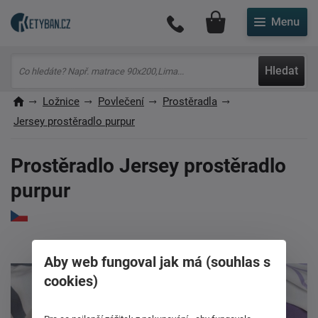
Můj účet
Hledat
Ložnice
Povlečení
Prostěradla
Jersey prostěradlo purpur
Prostěradlo Jersey prostěradlo
purpur
Aby web fungoval jak má (souhlas s
cookies)