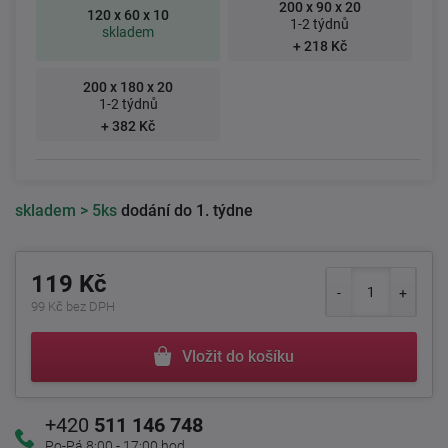
200 x 90 x 20
120 x 60 x 10
1-2 týdnů
skladem
+ 218 Kč
200 x 180 x 20
1-2 týdnů
+ 382 Kč
skladem
> 5ks
dodání do 1. týdne
119 Kč
99 Kč bez DPH
Vložit do košíku
+420
511 146 748
Po-Pá 8:00 - 17:00 hod.