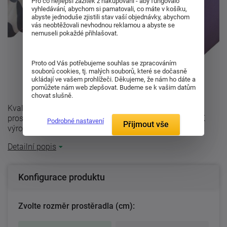
Pro co nejlepší zážitek z nakupování - aby fungovalo
vyhledávání, abychom si pamatovali, co máte v košíku,
abyste jednoduše zjistili stav vaší objednávky, abychom
vás neobtěžovali nevhodnou reklamou a abyste se
nemuseli pokaždé přihlašovat.
Proto od Vás potřebujeme souhlas se zpracováním
souborů cookies, tj. malých souborů, které se dočasně
ukládají ve vašem prohlížeči. Děkujeme, že nám ho dáte a
pomůžete nám web zlepšovat. Budeme se k vašim datům
chovat slušně.
Kvalitní jersey prostěradlo purpurové barvy. Jersey
prostěradla jsou napínací, opatřena gumou v tunýlku. K
Podrobné nastavení
Přijmout vše
výrobě těchto prostěradel je ...
Detailní popis
Konfigurace produktu
Zvolte rozměr prostěradla (cm):