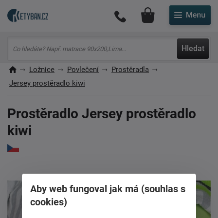
Můj účet
Hledat
Ložnice
Povlečení
Prostěradla
Jersey prostěradlo kiwi
Prostěradlo Jersey prostěradlo
kiwi
Aby web fungoval jak má (souhlas s
cookies)