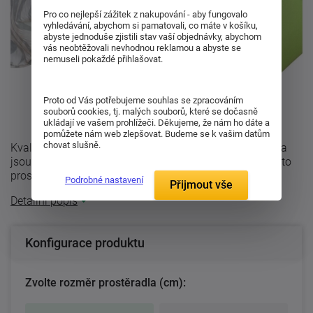
Pro co nejlepší zážitek z nakupování - aby fungovalo
vyhledávání, abychom si pamatovali, co máte v košíku,
abyste jednoduše zjistili stav vaší objednávky, abychom
vás neobtěžovali nevhodnou reklamou a abyste se
nemuseli pokaždé přihlašovat.
Proto od Vás potřebujeme souhlas se zpracováním
souborů cookies, tj. malých souborů, které se dočasně
ukládají ve vašem prohlížeči. Děkujeme, že nám ho dáte a
pomůžete nám web zlepšovat. Budeme se k vašim datům
chovat slušně.
Kvalitní jersey prostěradlo kiwi barvy. Jersey prostěradla
jsou napínací, opatřena gumou v tunýlku.K výrobě těchto
prostěradel je používána ...
Podrobné nastavení
Přijmout vše
Detailní popis
Konfigurace produktu
Zvolte rozměr prostěradla (cm):