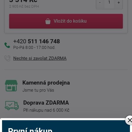
2 905 Kč bez DPH
Vložit do košíku
+420
511 146 748
Po-Pá 8:00 - 17:00 hod.
Nechte si zavolat ZDARMA
Kamenná prodejna
Jsme tu pro Vás
Doprava ZDARMA
Při nákupu nad 6 000 Kč
Rádi poradíme s výběrem
První nákup
Najděte vhodnou matraci