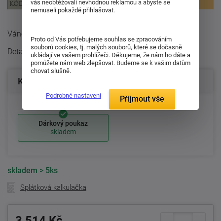
vás neobtěžovali nevhodnou reklamou a abyste se
nemuseli pokaždé přihlašovat.
Vánoční dárkový poukaz v hodnotě ...
Proto od Vás potřebujeme souhlas se zpracováním
souborů cookies, tj. malých souborů, které se dočasně
Detailní popis
ukládají ve vašem prohlížeči. Děkujeme, že nám ho dáte a
pomůžete nám web zlepšovat. Budeme se k vašim datům
chovat slušně.
Konfigurace produktu
Podrobné nastavení
Přijmout vše
Dárkový poukaz
skladem
skladem
> 5ks
Splátková kalkulačka
3 514 Kč