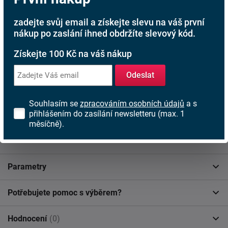
Rodinná firma
zadejte svůj email a získejte slevu na váš první
S tradicí od roku 1991
nákup po zaslání ihned obdržíte slevový kód.
Získejte 100 Kč na váš nákup
Popis produktu
Odeslat
Vánoční dárkový poukaz v hodnotě
2000Kč
Souhlasím se
zpracováním osobních údajů
a s
přihlášením do zasílání newsletteru (max. 1
Produkt se nachází v kategoriích:
měsíčně).
Dárkové poukazy
Parametry
Potřebujete pomoc s výběrem?
Hodnocení
(0)