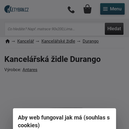
Můj účet
Hledat
Kancelář
Kancelářské židle
Durango
Kancelářská židle Durango
Výrobce:
Antares
Aby web fungoval jak má (souhlas s
cookies)