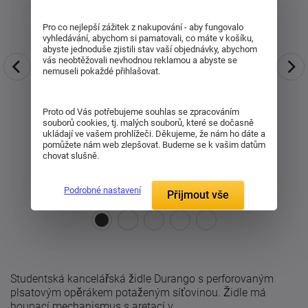
Pro co nejlepší zážitek z nakupování - aby fungovalo
vyhledávání, abychom si pamatovali, co máte v košíku,
abyste jednoduše zjistili stav vaší objednávky, abychom
vás neobtěžovali nevhodnou reklamou a abyste se
nemuseli pokaždé přihlašovat.
Proto od Vás potřebujeme souhlas se zpracováním
souborů cookies, tj. malých souborů, které se dočasně
ukládají ve vašem prohlížeči. Děkujeme, že nám ho dáte a
pomůžete nám web zlepšovat. Budeme se k vašim datům
chovat slušně.
Podrobné nastavení
Přijmout vše
Studentská kancelářská židle Durango s perforovaným
plsatovým opěrákem potaženým síťovinou. Židle má
houpací mechanismus s aretací v ...