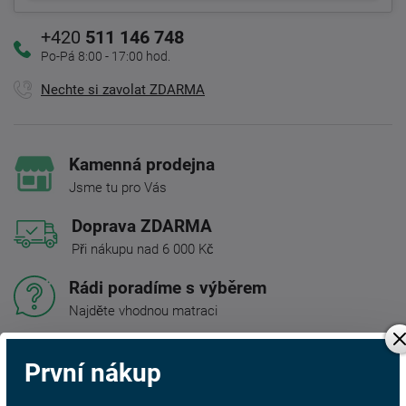
+420
511 146 748
Po-Pá 8:00 - 17:00 hod.
Nechte si zavolat ZDARMA
Kamenná prodejna
Jsme tu pro Vás
Doprava ZDARMA
Při nákupu nad 6 000 Kč
Rádi poradíme s výběrem
Najděte vhodnou matraci
Rodinná firma
První nákup
S tradicí od roku 1991