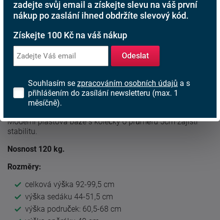
zadejte svůj email a získejte slevu na váš první
nákup po zaslání ihned obdržíte slevový kód.
Popis produktu
Získejte 100 Kč na váš nákup
Studentská kancelářská židle
Durango
s perforovaným
Odeslat
plsatovým opěrákem potaženým síťovinou.
Židle má houpací mechanismus s aretací v základní poloze
Souhlasím se
zpracováním osobních údajů
a s
a nastavením síly protiváhy. Součástí jsou integrované
přihlášením do zasílání newsletteru (max. 1
područku, ocelový rám sedáku a područek..
měsíčně).
Židle je výškově nastavitelná pomocí plynového pístu.
Moderní plastová báže s kolečky o průměru 5cm zajistí
stabilitu.
Nosnost 120 kg.
Rozměry:
celková výška 92-99,5 cm
výška sedáku 44-51,5 cm
výška područek: 60,5-68 cm