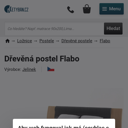
Můj účet
Hledat
Ložnice
Postele
Dřevěné postele
Flabo
Dřevěná postel Flabo
Výrobce:
Jelínek
Aby web fungoval jak má (souhlas s