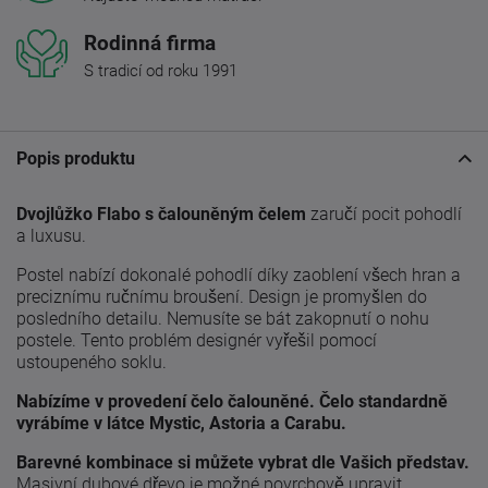
Rodinná firma
S tradicí od roku 1991
Popis produktu
Dvojlůžko
Flabo s čalouněným čelem
zaručí pocit pohodlí
a luxusu.
Postel nabízí dokonalé pohodlí díky zaoblení všech hran a
preciznímu ručnímu broušení. Design je promyšlen do
posledního detailu. Nemusíte se bát zakopnutí o nohu
postele. Tento problém designér vyřešil pomocí
ustoupeného soklu.
Nabízíme v provedení čelo čalouněné. Čelo standardně
vyrábíme v látce Mystic, Astoria a Carabu.
Barevné kombinace si můžete vybrat dle Vašich představ.
Masivní dubové dřevo je možné povrchově upravit