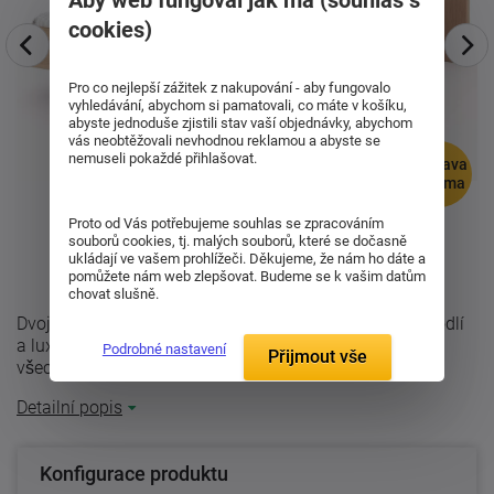
cookies)
Pro co nejlepší zážitek z nakupování - aby fungovalo
vyhledávání, abychom si pamatovali, co máte v košíku,
abyste jednoduše zjistili stav vaší objednávky, abychom
vás neobtěžovali nevhodnou reklamou a abyste se
nemuseli pokaždé přihlašovat.
doprava
zdarma
Proto od Vás potřebujeme souhlas se zpracováním
souborů cookies, tj. malých souborů, které se dočasně
ukládají ve vašem prohlížeči. Děkujeme, že nám ho dáte a
pomůžete nám web zlepšovat. Budeme se k vašim datům
chovat slušně.
Dvojlůžko Flabo s čalouněným čelem zaručí pocit pohodlí
a luxusu. Postel nabízí dokonalé pohodlí díky zaoblení
Podrobné nastavení
Přijmout vše
všech hran a preciznímu ...
Detailní popis
Konfigurace produktu