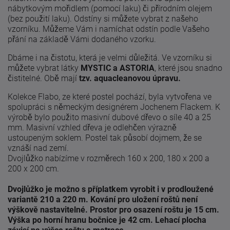
nábytkovým mořidlem (pomocí laku) či přírodním olejem
(bez použití laku). Odstíny si můžete vybrat z našeho
vzorníku. Můžeme Vám i namíchat odstín podle Vašeho
přání na základě Vámi dodaného vzorku.
Dbáme i na čistotu, která je velmi důležitá. Ve vzorníku si
můžete vybrat látky
MYSTIC a ASTORIA
, které jsou snadno
čistitelné. Obě mají
tzv. aquacleanovou úpravu.
Kolekce Flabo, ze které postel pochází, byla vytvořena ve
spolupráci s německým designérem Jochenem Flackem. K
výrobě bylo použito masivní dubové dřevo o síle 40 a 25
mm. Masivní vzhled dřeva je odlehčen výrazně
ustoupeným soklem. Postel tak působí dojmem, že se
vznáší nad zemí.
Dvojlůžko nabízíme v rozměrech 160 x 200, 180 x 200 a
200 x 200 cm.
Dvojlůžko je možno s příplatkem vyrobit i v prodloužené
variantě 210 a 220 m. Kování pro uložení roštů není
výškově nastavitelné. Prostor pro osazení roštu je 15 cm.
Výška po horní hranu bočnice je 42 cm. Lehací plocha