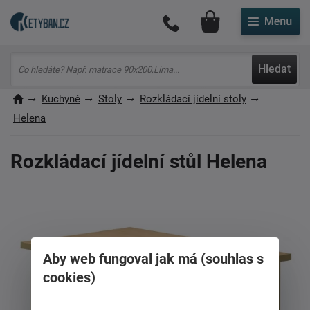
Můj účet
Hledat
Kuchyně
Stoly
Rozkládací jídelní stoly
Helena
Rozkládací jídelní stůl Helena
Aby web fungoval jak má (souhlas s
cookies)