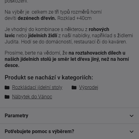
poškození.
Na výběr je celkem ze tří typů rozměrů horní
devíti
dezénech dřevin.
Rozklad +40cm
Je vhodný do kombinace s některou z
rohových
lavic
nebo
jídelních židlí
z naší nabídky, například s židlemi
Judita. Hodí se do domácností, restaurací či do kaváren.
Prosíme, berte na vědomí, že
na roztahovacích dílech u
našich jídelních stolů je směr let dřeva jiný, než na horní
desce.
Produkt se nachází v kategoriích:
Rozkládací jídelní stoly
Výprodej
Nábytek do Vánoc
Parametry
Potřebujete pomoc s výběrem?