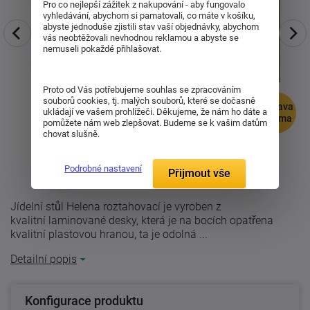
Pro co nejlepší zážitek z nakupování - aby fungovalo
vyhledávání, abychom si pamatovali, co máte v košíku,
abyste jednoduše zjistili stav vaší objednávky, abychom
vás neobtěžovali nevhodnou reklamou a abyste se
nemuseli pokaždé přihlašovat.
Proto od Vás potřebujeme souhlas se zpracováním
souborů cookies, tj. malých souborů, které se dočasně
doprava
ukládají ve vašem prohlížeči. Děkujeme, že nám ho dáte a
zdarma
pomůžete nám web zlepšovat. Budeme se k vašim datům
chovat slušně.
Podrobné nastavení
Přijmout vše
Jídelní stůl Helena roztahovací je vyroben z
kvalitní laminované desky, která je na bocích opatřena
kvalitní plastovou hranou, ta je odolná ...
Detailní popis
Konfigurace produktu