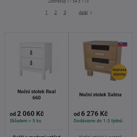
Zobrazuji 1 - 54 z 113
1
2
3
další
doprava
zdarma
Noční stolek Real
Noční stolek Salma
660
2 060 Kč
6 276 Kč
od
od
Skladem > 5 ks
Dodáváme do 1-3 týdnů