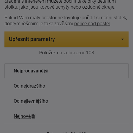
Sladění s interierem můžete docílit také díky detailům
stolku, jako jsou kovové úchyty nebo ozdobné okraje.
Pokud Vám malý prostor nedovoluje pořídit si noční stolek,
dobrým řešením je také zavěšení
police nad postel
.
Upřesnit parametry
Položek na zobrazení:
103
Nejprodávanější
Od nejdražšího
Od nejlevnějšího
Nejnovější