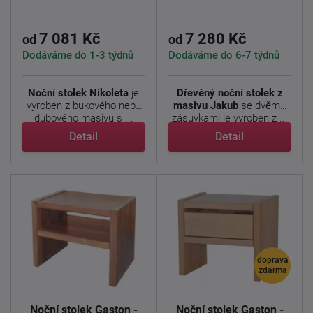
7 081 Kč
7 280 Kč
od
od
Dodáváme do 1-3 týdnů
Dodáváme do 6-7 týdnů
Noční stolek Nikoleta
je
Dřevěný noční stolek z
vyroben z bukového nebo
masivu Jakub
se dvěma
dubového masivu s ...
zásuvkami je vyroben z ...
Detail
Detail
doprava
zdarma
Noční stolek Gaston -
Noční stolek Gaston -