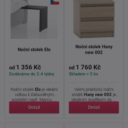
Noční stolek Hany
Noční stolek Elo
new 002
1 356 Kč
1 760 Kč
od
od
Dodáváme do 2-4 týdny
Skladem > 5 ks
Noční stolek
Elo
je ideální
Velmi praktický noční
volbou k čalouněným
stolek
Hany new 002
je
postelím např. Marco, ...
ideálním doplňkem do ...
Detail
Detail