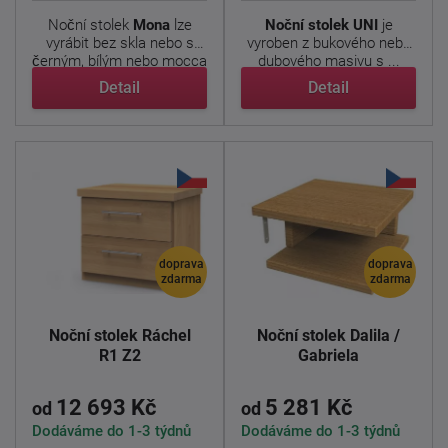
Noční stolek
Mona
lze
Noční stolek UNI
je
vyrábit bez skla nebo s
vyroben z bukového nebo
černým, bílým nebo mocca
dubového masivu s ...
...
Detail
Detail
doprava
doprava
zdarma
zdarma
Noční stolek Ráchel
Noční stolek Dalila /
R1 Z2
Gabriela
12 693 Kč
5 281 Kč
od
od
Dodáváme do 1-3 týdnů
Dodáváme do 1-3 týdnů