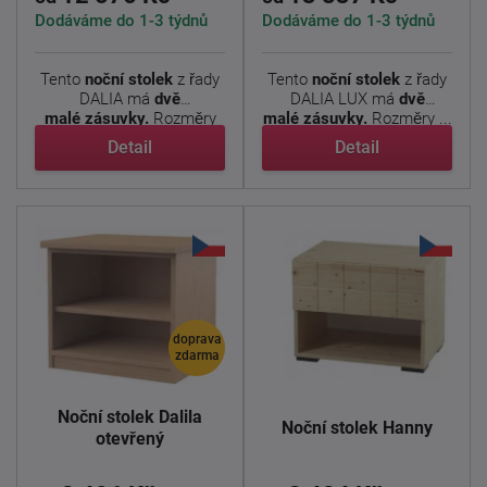
Dodáváme do 1-3 týdnů
Dodáváme do 1-3 týdnů
Tento
noční stolek
z řady
Tento
noční stolek
z řady
DALIA má
dvě
DALIA LUX má
dvě
malé zásuvky.
Rozměry
malé zásuvky.
Rozměry ...
nočního ...
Detail
Detail
doprava
zdarma
Noční stolek Dalila
Noční stolek Hanny
otevřený