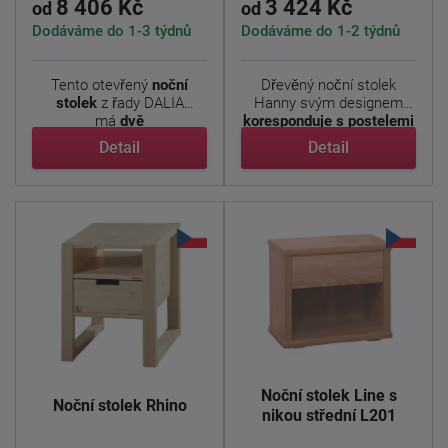
8 406 Kč
3 424 Kč
od
od
Dodáváme do 1-3 týdnů
Dodáváme do 1-2 týdnů
Tento otevřený
noční
Dřevěný noční stolek
stolek
z řady DALIA
Hanny svým designem
má
dvě
koresponduje s postelemi
malé poličky.
Rozměry ...
...
Detail
Detail
Noční stolek Line s
Noční stolek Rhino
nikou střední L201