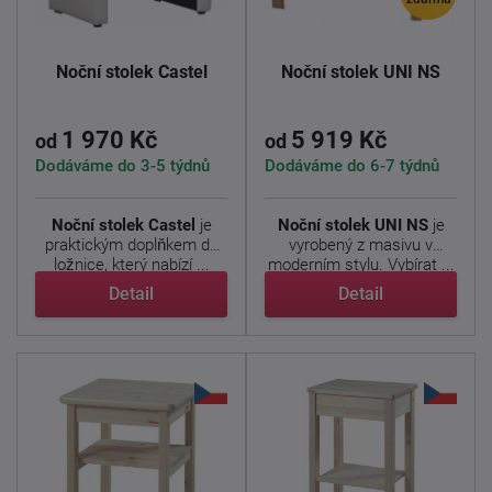
Noční stolek Castel
Noční stolek UNI NS
1 970 Kč
5 919 Kč
od
od
Dodáváme do 3-5 týdnů
Dodáváme do 6-7 týdnů
Noční stolek Castel
je
Noční stolek UNI NS
je
praktickým doplňkem do
vyrobený z masivu v
ložnice, který nabízí ...
moderním stylu. Vybírat ...
Detail
Detail