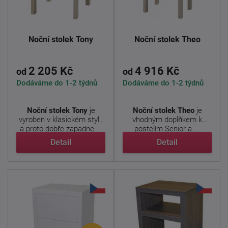
Noční stolek Tony
Noční stolek Theo
2 205 Kč
4 916 Kč
od
od
Dodáváme do 1-2 týdnů
Dodáváme do 1-2 týdnů
Noční stolek Tony
je
Noční stolek Theo
je
vyroben v klasickém stylu
vhodným doplňkem k
a proto dobře zapadne ...
postelím Senior a ...
Detail
Detail