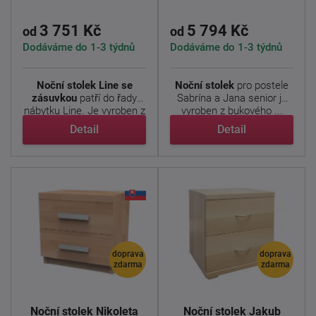
3 751 Kč
5 794 Kč
od
od
Dodáváme do 1-3 týdnů
Dodáváme do 1-3 týdnů
Noční stolek Line se
Noční stolek
pro postele
zásuvkou
patří do řady
Sabrína a Jana senior je
nábytku Line. Je vyroben z
vyroben z bukového ...
...
Detail
Detail
doprava
doprava
zdarma
zdarma
Noční stolek Nikoleta
Noční stolek Jakub