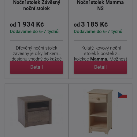
Noční stolek Závěsný
Noční stolek Mamma
noční stolek
NS
1 934 Kč
3 185 Kč
od
od
Dodáváme do 6-7 týdnů
Dodáváme do 6-7 týdnů
Dřevěný noční stolek
Kulatý, kovový noční
závěsný je díky lehkému
stolek k posteli z
designu vhodný do každé
kolekce
Mamma
.
Možnost
...
obou ...
Detail
Detail