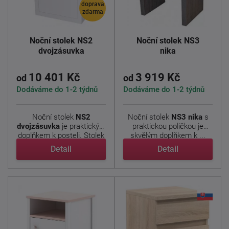
doprava
zdarma
Noční stolek NS2
Noční stolek NS3
dvojzásuvka
nika
10 401 Kč
3 919 Kč
od
od
Dodáváme do 1-2 týdnů
Dodáváme do 1-2 týdnů
Noční stolek
NS2
Noční stolek
NS3 nika
s
dvojzásuvka
je praktickým
praktickou poličkou je
doplňkem k posteli. Stolek
skvělým doplňkem k ...
...
Detail
Detail