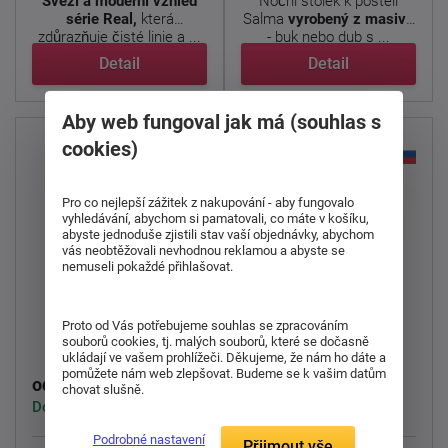
Svěží a moderní vzhled
Noční stolek k posteli
série Real,
která
Salma
vyrobený z masivu
zdůrazňuje čisté linie a ...
- buk nebo dub s ...
Detail
Detail
Aby web fungoval jak má (souhlas s
cookies)
Pro co nejlepší zážitek z nakupování - aby fungovalo
vyhledávání, abychom si pamatovali, co máte v košíku,
abyste jednoduše zjistili stav vaší objednávky, abychom
doprava
vás neobtěžovali nevhodnou reklamou a abyste se
zdarma
nemuseli pokaždé přihlašovat.
Noční stolek k
Noční stolek UNI Z1
Proto od Vás potřebujeme souhlas se zpracováním
vysoké posteli Petra
souborů cookies, tj. malých souborů, které se dočasně
ukládají ve vašem prohlížeči. Děkujeme, že nám ho dáte a
pomůžete nám web zlepšovat. Budeme se k vašim datům
7 037 Kč
3 155 Kč
od
od
chovat slušně.
Dodáváme do 1-3 týdnů
Skladem 2 ks
Podrobné nastavení
Přijmout vše