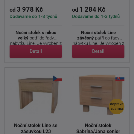
3 978 Kč
1 284 Kč
od
od
Dodáváme do 1-3 týdnů
Dodáváme do 1-3 týdnů
Noční stolek s nikou
Noční stolek Line
velký
patří do řady
závěsný
patří do řady
nábytku Line. Je vyroben z
nábytku Line. Je vyroben z
...
...
Detail
Detail
doprava
zdarma
Noční stolek Line se
Noční stolek
zásuvkou L23
Sabrína/Jana senior