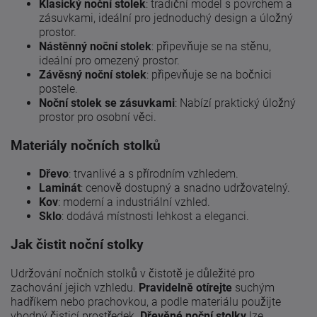
Klasický noční stolek
: tradiční model s povrchem a
zásuvkami, ideální pro jednoduchý design a úložný
prostor.
Nástěnný noční stolek
: připevňuje se na stěnu,
ideální pro omezený prostor.
Závěsný noční stolek
: připevňuje se na bočnici
postele.
Noční stolek se zásuvkami
: Nabízí praktický úložný
prostor pro osobní věci.
Materiály nočních stolků
Dřevo
: trvanlivé a s přírodním vzhledem.
Laminát
: cenově dostupný a snadno udržovatelný.
Kov
: moderní a industriální vzhled.
Sklo
: dodává místnosti lehkost a eleganci.
Jak čistit noční stolky
Udržování nočních stolků v čistotě je důležité pro
zachování jejich vzhledu.
Pravidelně otírejte
suchým
hadříkem nebo prachovkou, a podle materiálu použijte
vhodný čisticí prostředek.
Dřevěné noční stolky
lze