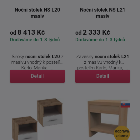
Noční stolek NS L20
Noční stolek NS L21
masiv
masiv
8 413 Kč
2 333 Kč
od
od
Dodáváme do 1-3 týdnů
Dodáváme do 1-3 týdnů
Široký
noční stolek L20
z
Závěsný
noční stolek L21
masivu vhodný k postelím
z masivu vhodný k
Karlo, Marika, ...
postelím Karlo, Marika, ...
Detail
Detail
doprava
zdarma