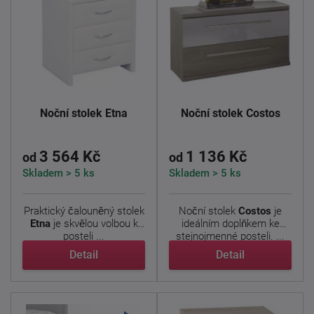
Noční stolek Etna
Noční stolek Costos
3 564 Kč
1 136 Kč
od
od
Skladem > 5 ks
Skladem > 5 ks
Praktický čalouněný stolek
Noční stolek
Costos
je
Etna
je skvělou volbou k
ideálním doplňkem ke
posteli ...
stejnojmenné posteli. ...
Detail
Detail