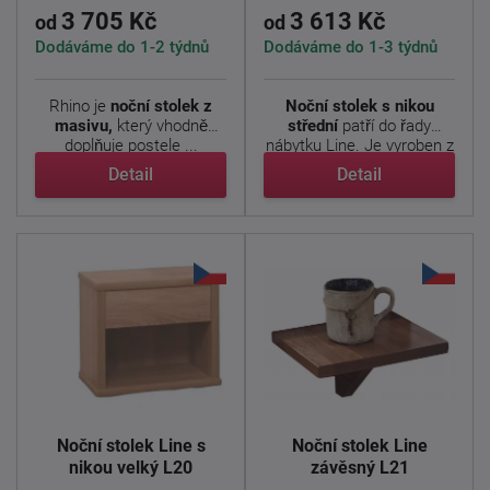
3 705 Kč
3 613 Kč
od
od
Dodáváme do 1-2 týdnů
Dodáváme do 1-3 týdnů
Rhino je
noční stolek z
Noční stolek s nikou
masivu,
který vhodně
střední
patří do řady
doplňuje postele ...
nábytku Line. Je vyroben z
...
Detail
Detail
Noční stolek Line s
Noční stolek Line
nikou velký L20
závěsný L21