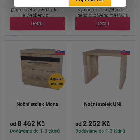
Noční stolek k
vysoké
Noční stolek UNI Z1
je
posteli Petra a Edita, který
vyroben z bukového cink
je vyrobený z ...
nebo dubového masivu s
...
Detail
Detail
doprava
zdarma
Noční stolek Mona
Noční stolek UNI
8 462 Kč
2 252 Kč
od
od
Dodáváme do 1-3 týdnů
Dodáváme do 1-3 týdnů