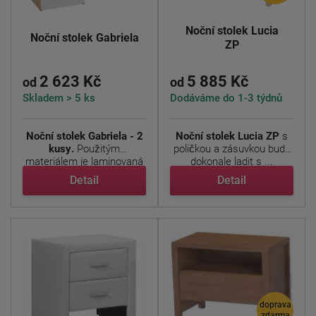
Noční stolek Lucia
Noční stolek Gabriela
ZP
2 623 Kč
5 885 Kč
od
od
Skladem > 5 ks
Dodáváme do 1-3 týdnů
Noční stolek Gabriela - 2
Noční stolek Lucia ZP
s
kusy
.
Použitým
poličkou a zásuvkou bude
materiálem je laminovaná
dokonale ladit s ...
...
Detail
Detail
doprava
zdarma