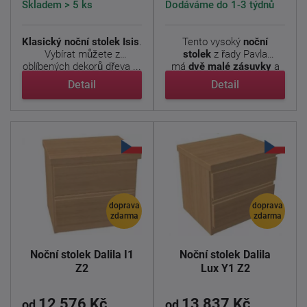
Skladem > 5 ks
Dodáváme do 1-3 týdnů
Klasický noční stolek Isis
.
Tento vysoký
noční
Vybírat můžete z
stolek
z řady Pavla
oblíbených dekorů dřeva ...
má
dvě malé zásuvky
a
hodí se i ...
Detail
Detail
doprava
doprava
zdarma
zdarma
Noční stolek Dalila I1
Noční stolek Dalila
Z2
Lux Y1 Z2
12 576 Kč
13 837 Kč
od
od