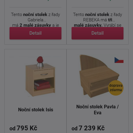
Tento
noční stolek
z řady
Tento
noční stolek
z řady
Gabriela
REBEKA má
tři
má
2 malé zásuvky
a je
malé zásuvky.
Vyrábí se
ho také ...
ve ...
Detail
Detail
doprava
zdarma
Noční stolek Pavla /
Noční stolek Isis
Eva
795 Kč
7 239 Kč
od
od