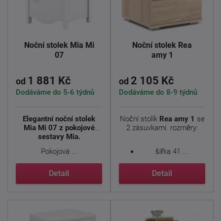
Noční stolek Mia Mi
Noční stolek Rea
07
amy 1
1 881 Kč
2 105 Kč
od
od
Dodáváme do 5-6 týdnů
Dodáváme do 8-9 týdnů
Elegantní noční stolek
Noční stolík
Rea amy 1
se
Mia Mi 07 z pokojové
2 zásuvkami. rozměry:
sestavy Mia.
Pokojová ...
šířka 41 ...
Detail
Detail