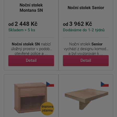
Noční stolek
Noční stolek Senior
Montana SN
2 448 Kč
3 962 Kč
od
od
Skladem > 5 ks
Dodáváme do 1-2 týdnů
Noční stolek SN
nabízí
Noční stolek
Senior
úložný prostor v podobě
vychází z designu komody
otevřené police a ...
a byl vyvzorován k ...
Detail
Detail
doprava
zdarma