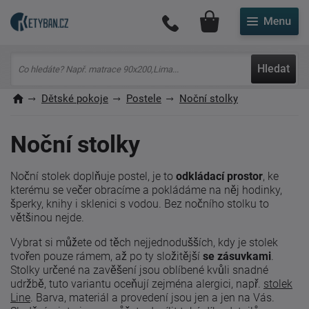
Můj účet
Hledat
Dětské pokoje
Postele
Noční stolky
Noční stolky
Noční stolek doplňuje postel, je to
odkládací prostor
, ke
kterému se večer obracíme a pokládáme na něj hodinky,
šperky, knihy i sklenici s vodou. Bez nočního stolku to
většinou nejde.
Vybrat si můžete od těch nejjednodušších, kdy je stolek
tvořen pouze rámem, až po ty složitější
se zásuvkami
.
Stolky určené na zavěšení jsou oblíbené kvůli snadné
udržbě, tuto variantu oceňují zejména alergici, např.
stolek
Line
. Barva, materiál a provedení jsou jen a jen na Vás.