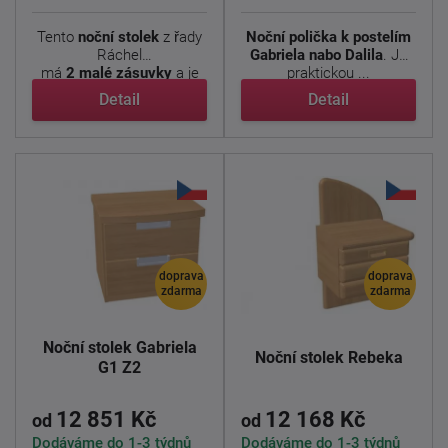
Tento
noční stolek
z řady
Noční polička k postelím
Ráchel
Gabriela nabo Dalila
. Je
má
2 malé zásuvky
a je
praktickou ...
ho také možno ...
Detail
Detail
doprava
doprava
zdarma
zdarma
Noční stolek Gabriela
Noční stolek Rebeka
G1 Z2
12 851 Kč
12 168 Kč
od
od
Dodáváme do 1-3 týdnů
Dodáváme do 1-3 týdnů