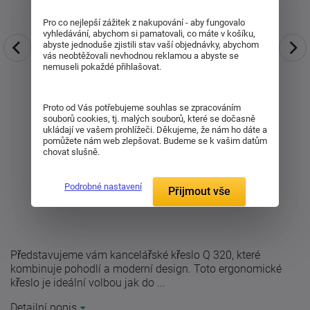
Pro co nejlepší zážitek z nakupování - aby fungovalo
vyhledávání, abychom si pamatovali, co máte v košíku,
abyste jednoduše zjistili stav vaší objednávky, abychom
vás neobtěžovali nevhodnou reklamou a abyste se
nemuseli pokaždé přihlašovat.
Proto od Vás potřebujeme souhlas se zpracováním
souborů cookies, tj. malých souborů, které se dočasně
ukládají ve vašem prohlížeči. Děkujeme, že nám ho dáte a
pomůžete nám web zlepšovat. Budeme se k vašim datům
chovat slušně.
Podrobné nastavení
Přijmout vše
Představujeme vám kancelářské křeslo Q 320, které
kombinuje pohodlí a moderní design. Toto ergonomické
křeslo je ideální volbou jak do ...
Detailní popis