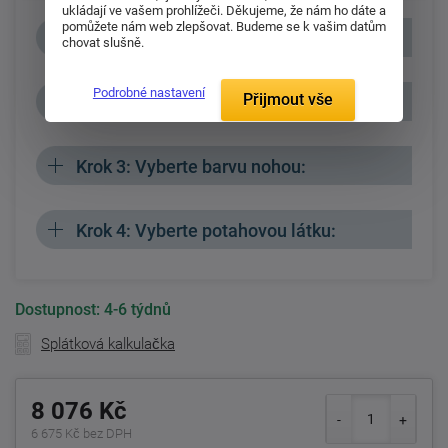
ukládají ve vašem prohlížeči. Děkujeme, že nám ho dáte a
pomůžete nám web zlepšovat. Budeme se k vašim datům
Krok 1: Vyberte rozměr
chovat slušně.
Podrobné nastavení
Přijmout vše
Krok 2: Vyberte typ nohou:
Krok 3: Vyberte barvu nohou:
Krok 4: Vyberte potahovou látku:
Dostupnost:
4-6 týdnů
Splátková kalkulačka
8 076 Kč
6 675 Kč bez DPH