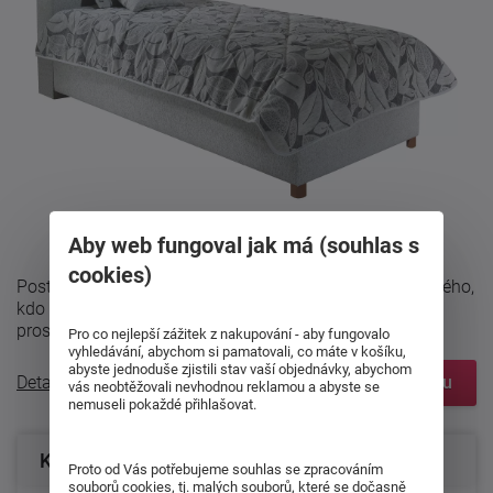
Aby web fungoval jak má (souhlas s
cookies)
Postel Sono s krátkým čelem je ideální volbou pro každého,
kdo hledá funkční a pohodlné lůžko s velkým úložným
prostorem. Tato postel je ...
Pro co nejlepší zážitek z nakupování - aby fungovalo
vyhledávání, abychom si pamatovali, co máte v košíku,
abyste jednoduše zjistili stav vaší objednávky, abychom
Detailní popis
Zobrazit prvky systému
vás neobtěžovali nevhodnou reklamou a abyste se
nemuseli pokaždé přihlašovat.
Konfigurace produktu
Proto od Vás potřebujeme souhlas se zpracováním
souborů cookies, tj. malých souborů, které se dočasně