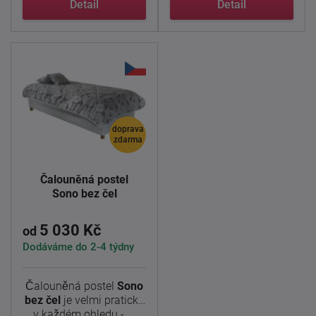
Detail
Detail
doprava
zdarma
Čalouněná postel
Sono bez čel
5 030 Kč
od
Dodáváme do 2-4 týdny
Čalouněná postel
Sono
bez čel
je velmi pratická
v každém ohledu - ...