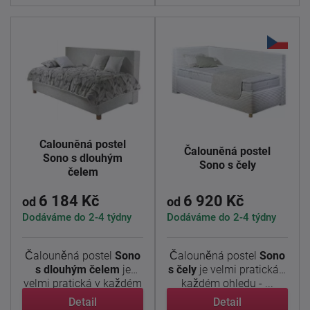
Čalouněná postel
Čalouněná postel
Sono s dlouhým
Sono s čely
čelem
6 184 Kč
6 920 Kč
od
od
Dodáváme do 2-4 týdny
Dodáváme do 2-4 týdny
Čalouněná postel
Sono
Čalouněná postel
Sono
s dlouhým čelem
je
s čely
je velmi pratická v
velmi pratická v každém
každém ohledu - ...
...
Detail
Detail