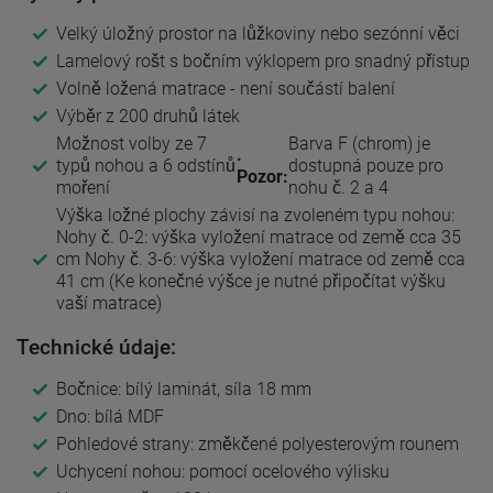
Velký úložný prostor na lůžkoviny nebo sezónní věci
Lamelový rošt s bočním výklopem pro snadný přístup
Volně ložená matrace - není součástí balení
Výběr z 200 druhů látek
Možnost volby ze 7
Barva F (chrom) je
.
typů nohou a 6 odstínů
dostupná pouze pro
Pozor:
moření
nohu č. 2 a 4
Výška ložné plochy závisí na zvoleném typu nohou:
Nohy č. 0-2: výška vyložení matrace od země cca 35
cm Nohy č. 3-6: výška vyložení matrace od země cca
41 cm (Ke konečné výšce je nutné připočítat výšku
vaší matrace)
Technické údaje:
Bočnice: bílý laminát, síla 18 mm
Dno: bílá MDF
Pohledové strany: změkčené polyesterovým rounem
Uchycení nohou: pomocí ocelového výlisku