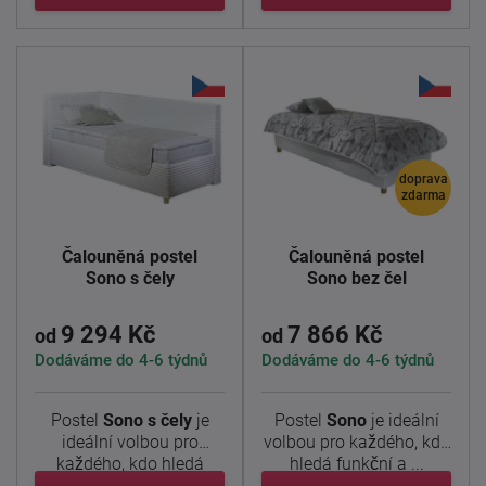
doprava
zdarma
Čalouněná postel
Čalouněná postel
Sono s čely
Sono bez čel
9 294 Kč
7 866 Kč
od
od
Dodáváme do 4-6 týdnů
Dodáváme do 4-6 týdnů
Postel
Sono s čely
je
Postel
Sono
je ideální
ideální volbou pro
volbou pro každého, kdo
každého, kdo hledá
hledá funkční a ...
funkční a ...