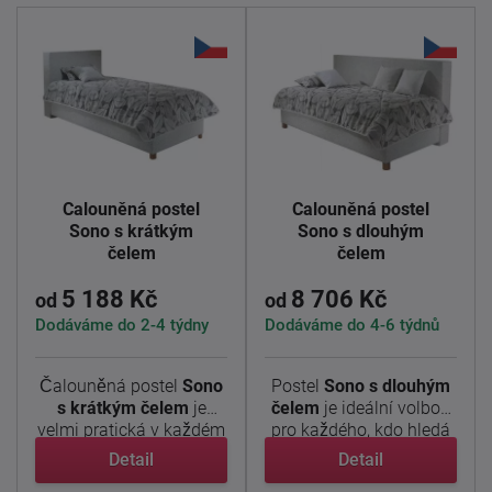
Čalouněná postel
Čalouněná postel
Sono s krátkým
Sono s dlouhým
čelem
čelem
5 188 Kč
8 706 Kč
od
od
Dodáváme do 2-4 týdny
Dodáváme do 4-6 týdnů
Čalouněná postel
Sono
Postel
Sono s dlouhým
s krátkým čelem
je
čelem
je ideální volbou
velmi pratická v každém
pro každého, kdo hledá
...
...
Detail
Detail