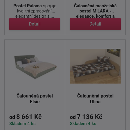
Postel Paloma
spojuje
Čalouněná manželská
kvalitní zpracování,
postel MILARA -
elegantní design a ...
elegance, komfort a
chytré úložné ...
Detail
Detail
Čalouněná postel
Čalouněná postel
Elsie
Ulina
8 661 Kč
7 136 Kč
od
od
Skladem 4 ks
Skladem 4 ks