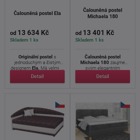
Čalouněná postel
Čalouněná postel Ela
Michaela 180
13 634 Kč
13 401 Kč
od
od
Skladem 1 ks
Skladem 1 ks
Originální postel
s
Čalouněná postel
jednoduchým a čistým
Michaela 180
zaujme
designem
Ela.
Má velmi ...
svým elegantním
vzhledem a ...
Detail
Detail