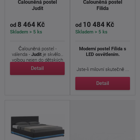
Čalouněná postel
Čalouněná postel
Judit
Filida
8 464 Kč
10 484 Kč
od
od
Skladem > 5 ks
Skladem > 5 ks
Čalouněná postel -
Moderní postel Filida s
válenda -
Judit
je skvělou
LED osvětlením.
volbou nejen do dětských
...
Detail
Jste-li milovní skutečně ...
Detail