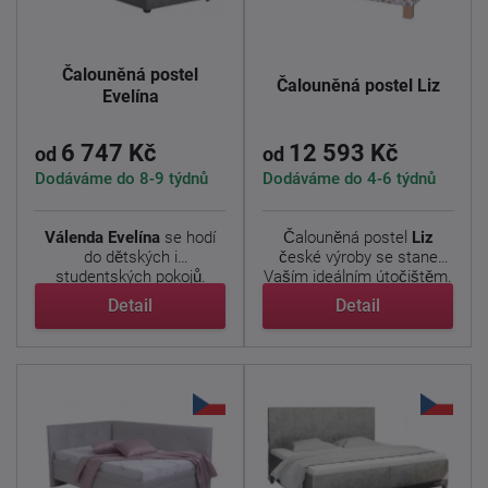
Čalouněná postel
Čalouněná postel Liz
Evelína
6 747 Kč
12 593 Kč
od
od
Dodáváme do 8-9 týdnů
Dodáváme do 4-6 týdnů
Válenda Evelína
se hodí
Čalouněná postel
Liz
do dětských i
české výroby se stane
studentských pokojů.
Vaším ideálním útočištěm.
Kombinace ...
...
Detail
Detail