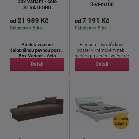
Box Variant - čelo
Bed-m180
STRATFORD
21 989 Kč
7 191 Kč
od
od
Skladem > 5 ks
Skladem > 5 ks
Představujeme
Elegantní dvoulůžková
čalouněnou pevnou postel
postel v krémovém nebo
Box Variant - čelo
šedém provedení vnese do
STRATFORD
- ...
...
Detail
Detail
doprava
zdarma