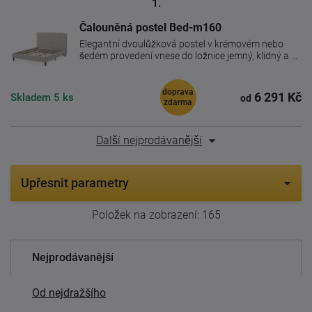
1.
Čalouněná postel Bed-m160
Elegantní dvoulůžková postel v krémovém nebo
šedém provedení vnese do ložnice jemný, klidný a ...
doprava
6 291 Kč
Skladem
5 ks
od
zdarma
Další nejprodávanější
Upřesnit parametry
Položek na zobrazení:
165
Nejprodávanější
Od nejdražšího