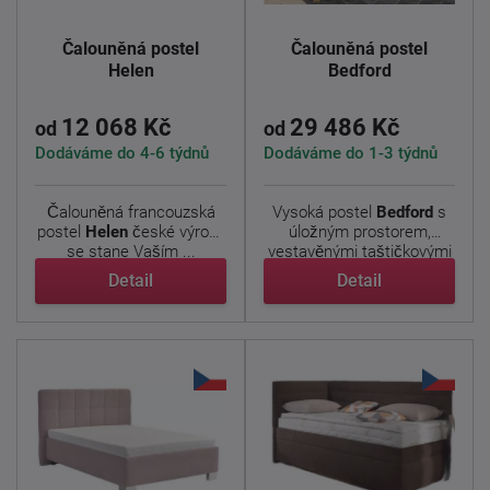
Čalouněná postel
Čalouněná postel
Helen
Bedford
12 068 Kč
29 486 Kč
od
od
Dodáváme do 4-6 týdnů
Dodáváme do 1-3 týdnů
Čalouněná francouzská
Vysoká postel
Bedford
s
postel
Helen
české výroby
úložným prostorem,
se stane Vaším ...
vestavěnými taštičkovými
...
Detail
Detail