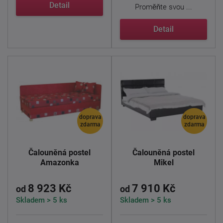
dopřeje ...
Detail
Proměňte svou ...
Detail
doprava
doprava
zdarma
zdarma
Čalouněná postel
Čalouněná postel
Amazonka
Mikel
8 923 Kč
7 910 Kč
od
od
Skladem > 5 ks
Skladem > 5 ks