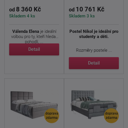
8 360 Kč
10 761 Kč
od
od
Skladem 4 ks
Skladem 3 ks
Válenda Elena
je ideální
Postel Nikol je ideální pro
volbou pro ty, kteří hledají
studenty a děti.
pohodlí, ...
Detail
Rozměry postele ...
Detail
doprava
doprava
zdarma
zdarma