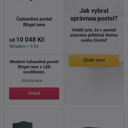
Jak vybrat
správnou postel?
Čalouněná postel
Birget new
Věděli jste, že v posteli
strávíme přibližně třetinu
10 048 Kč
od
svého života?
Skladem > 5 ks
Zjistit více!
Moderní čalouněná postel
Birget new s LED
osvětlením.
Kombinace ...
Detail