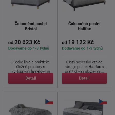
Čalouněná postel
Čalouněná postel
Bristol
Halifax
20 623 Kč
19 122 Kč
od
od
Dodáváme do 1-3 týdnů
Dodáváme do 1-3 týdnů
Hladké linie a praktické
Čistý severský vzhled
úložné prostory s
rámuje postel
Halifax
s
výklopnými lamelovými
praktickými úložnými ...
rošty ...
Detail
Detail