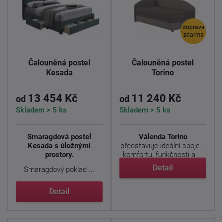
doprava
zdarma
Čalouněná postel
Čalouněná postel
Kesada
Torino
13 454 Kč
11 240 Kč
od
od
Skladem > 5 ks
Skladem > 5 ks
Smaragdová postel
Válenda Torino
Kesada s úložnými
představuje ideální spojení
prostory.
komfortu, funkčnosti a ...
Detail
Smaragdový poklad ...
Detail