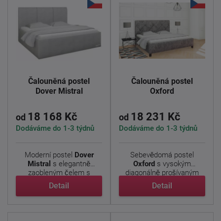
Čalouněná postel
Čalouněná postel
Dover Mistral
Oxford
18 168 Kč
18 231 Kč
od
od
Dodáváme do 1-3 týdnů
Dodáváme do 1-3 týdnů
Moderní postel
Dover
Sebevědomá postel
Mistral
s elegantně
Oxford
s vysokým
zaobleným čelem s
diagonálně prošívaným
decentním ...
čelem v ...
Detail
Detail