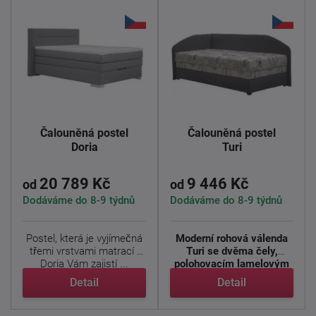
Čalouněná postel
Čalouněná postel
Doria
Turi
20 789 Kč
9 446 Kč
od
od
Dodáváme do 8-9 týdnů
Dodáváme do 8-9 týdnů
Postel, která je vyjímečná
Moderní rohová válenda
třemi vrstvami matrací .
Turi se dvěma čely,
Doria Vám zajistí ...
polohovacím lamelovým
...
Detail
Detail