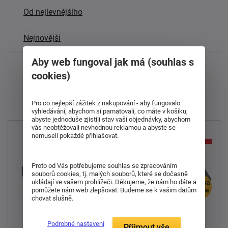
Od nejlevnějšího
Nejnovější
Aby web fungoval jak má (souhlas s
Zobrazuji 1 - 54 z 165
cookies)
1
2
3
4
další
Pro co nejlepší zážitek z nakupování - aby fungovalo
vyhledávání, abychom si pamatovali, co máte v košíku,
abyste jednoduše zjistili stav vaší objednávky, abychom
vás neobtěžovali nevhodnou reklamou a abyste se
nemuseli pokaždé přihlašovat.
Proto od Vás potřebujeme souhlas se zpracováním
souborů cookies, tj. malých souborů, které se dočasně
ukládají ve vašem prohlížeči. Děkujeme, že nám ho dáte a
doprava
doprava
pomůžete nám web zlepšovat. Budeme se k vašim datům
zdarma
zdarma
chovat slušně.
Čalouněná postel
Čalouněná postel
Podrobné nastavení
Přijmout vše