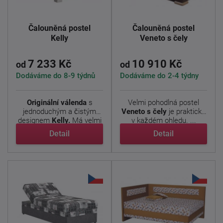
Čalouněná postel
Čalouněná postel
Kelly
Veneto s čely
7 233 Kč
10 910 Kč
od
od
Dodáváme do 8-9 týdnů
Dodáváme do 2-4 týdny
Originální válenda
s
Velmi pohodlná postel
jednoduchým a čistým
Veneto s čely
je praktická
designem
Kelly.
Má velmi
v každém ohledu. ...
...
Detail
Detail