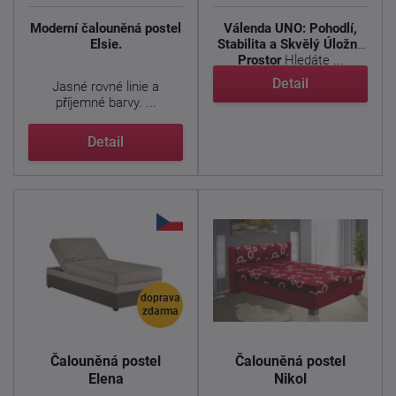
Moderní čalouněná postel
Válenda UNO: Pohodlí,
Elsie.
Stabilita a Skvělý Úložný
Prostor
Hledáte ...
Detail
Jasné rovné linie a
příjemné barvy. ...
Detail
doprava
zdarma
Čalouněná postel
Čalouněná postel
Elena
Nikol