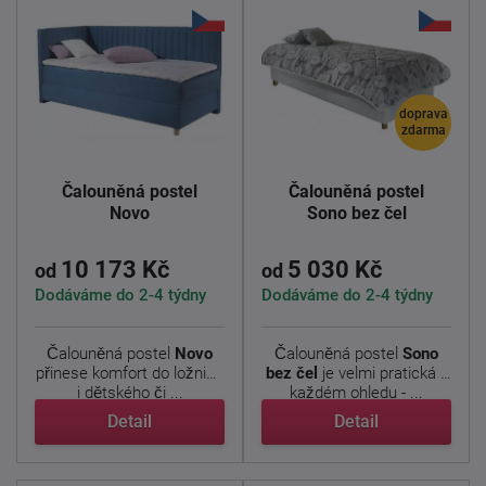
doprava
zdarma
Čalouněná postel
Čalouněná postel
Novo
Sono bez čel
10 173 Kč
5 030 Kč
od
od
Dodáváme do 2-4 týdny
Dodáváme do 2-4 týdny
Čalouněná postel
Novo
Čalouněná postel
Sono
přinese komfort do ložnice
bez čel
je velmi pratická v
i dětského či ...
každém ohledu - ...
Detail
Detail