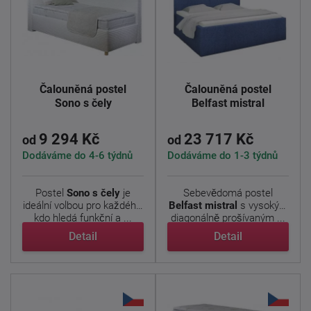
Čalouněná postel
Čalouněná postel
Sono s čely
Belfast mistral
9 294 Kč
23 717 Kč
od
od
Dodáváme do 4-6 týdnů
Dodáváme do 1-3 týdnů
Postel
Sono s čely
je
Sebevědomá postel
ideální volbou pro každého,
Belfast mistral
s vysokým
kdo hledá funkční a ...
diagonálně prošívaným ...
Detail
Detail