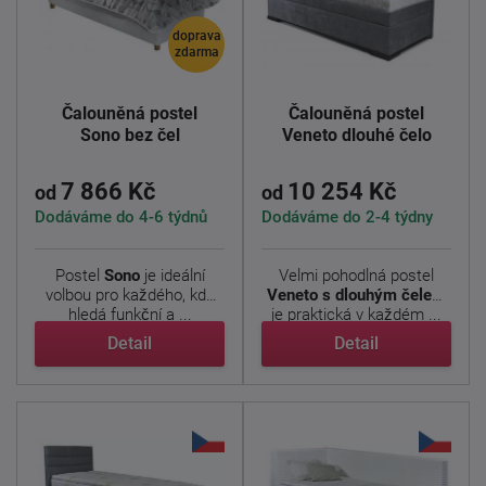
doprava
zdarma
Čalouněná postel
Čalouněná postel
Sono bez čel
Veneto dlouhé čelo
7 866 Kč
10 254 Kč
od
od
Dodáváme do 4-6 týdnů
Dodáváme do 2-4 týdny
Postel
Sono
je ideální
Velmi pohodlná postel
volbou pro každého, kdo
Veneto s dlouhým čelem
hledá funkční a ...
je praktická v každém ...
Detail
Detail