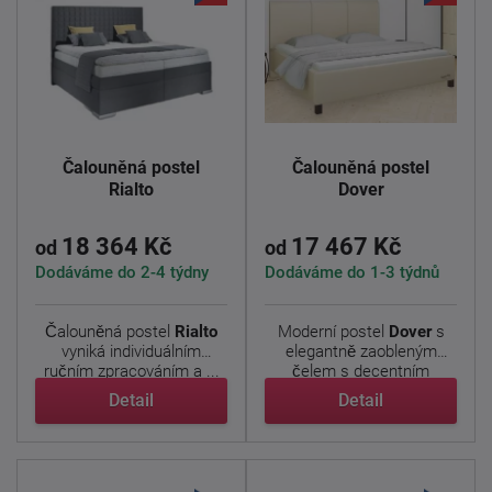
Čalouněná postel
Čalouněná postel
Rialto
Dover
18 364 Kč
17 467 Kč
od
od
Dodáváme do 2-4 týdny
Dodáváme do 1-3 týdnů
Čalouněná postel
Rialto
Moderní postel
Dover
s
vyniká individuálním
elegantně zaobleným
ručním zpracováním a ...
čelem s decentním
prošitím ...
Detail
Detail