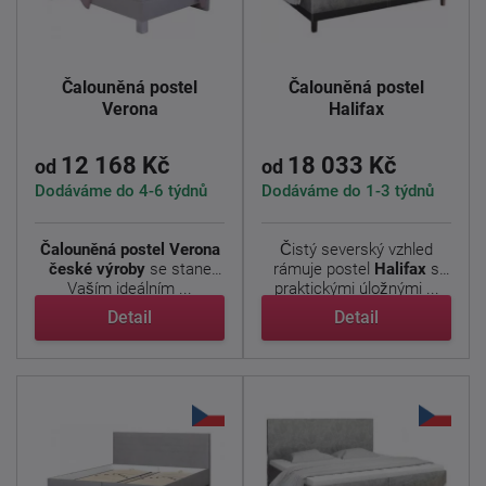
Čalouněná postel
Čalouněná postel
Verona
Halifax
12 168 Kč
18 033 Kč
od
od
Dodáváme do 4-6 týdnů
Dodáváme do 1-3 týdnů
Čalouněná postel Verona
Čistý severský vzhled
české výroby
se stane
rámuje postel
Halifax
s
Vaším ideálním ...
praktickými úložnými ...
Detail
Detail