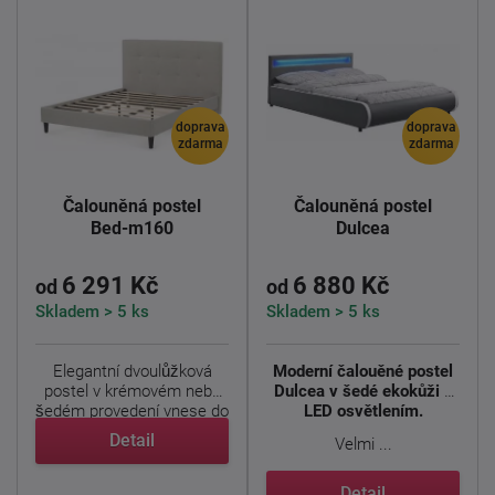
doprava
doprava
zdarma
zdarma
Čalouněná postel
Čalouněná postel
Bed-m160
Dulcea
6 291 Kč
6 880 Kč
od
od
Skladem > 5 ks
Skladem > 5 ks
Elegantní dvoulůžková
Moderní čalouěné postel
postel v krémovém nebo
Dulcea v šedé ekokůži s
šedém provedení vnese do
LED osvětlením.
...
Detail
Velmi ...
Detail