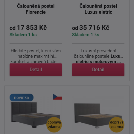
Čalouněná postel
Čalouněná postel
Florencie
Luxus eletric
17 853 Kč
35 716 Kč
od
od
Skladem 1 ks
Skladem 1 ks
Hledáte postel, která vám
Luxusní provedení
nabídne maximální
čalouněné postele
Luxus
komfort a zároveň bude ...
eletric s motorovým ...
Detail
Detail
novinka
doprava
doprava
zdarma
zdarma