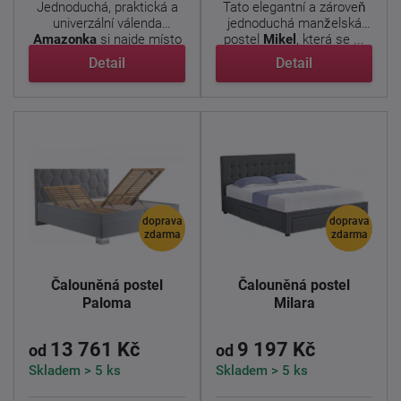
Jednoduchá, praktická a
Tato elegantní a zároveň
univerzální válenda
jednoduchá manželská
Amazonka
si najde místo
postel
Mikel
, která se ...
v ...
Detail
Detail
doprava
doprava
zdarma
zdarma
Čalouněná postel
Čalouněná postel
Paloma
Milara
13 761 Kč
9 197 Kč
od
od
Skladem > 5 ks
Skladem > 5 ks