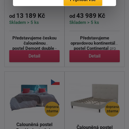
Demont double
Continental
13 189 Kč
43 989 Kč
od
od
Skladem > 5 ks
Skladem > 5 ks
Představujeme českou
Představujeme
čalouněnou
opravdovou kontinentální
postel Demont double
-
postel Continental
pro
elegantní a ...
spánek ...
Detail
Detail
doprava
doprava
zdarma
zdarma
Čalouněná postel
Čalouněná postel