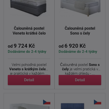
Čalouněná postel
Čalouněná postel
Veneto krátké čelo
Sono s čely
9 724 Kč
6 920 Kč
od
od
Dodáváme do 2-4 týdny
Dodáváme do 2-4 týdny
Velmi pohodlná postel
Čalouněná postel
Sono s
Veneto s krátkým čelem
čely
je velmi pratická v
je praktická v každém ...
každém ohledu - ...
Detail
Detail