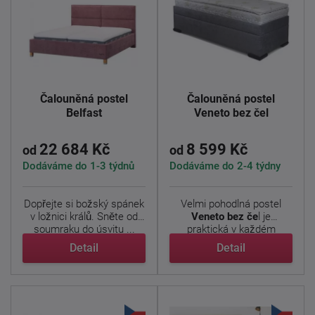
Čalouněná postel
Čalouněná postel
Belfast
Veneto bez čel
22 684 Kč
8 599 Kč
od
od
Dodáváme do 1-3 týdnů
Dodáváme do 2-4 týdny
Dopřejte si božský spánek
Velmi pohodlná postel
v ložnici králů. Sněte od
Veneto bez če
l je
soumraku do úsvitu ...
praktická v každém
ohledu. ...
Detail
Detail