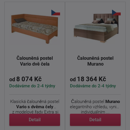
Čalouněná postel
Čalouněná postel
Vario dvě čela
Murano
8 074 Kč
18 364 Kč
od
od
Dodáváme do 2-4 týdny
Dodáváme do 2-4 týdny
Klasická čalouněná postel
Čalouněná postel
Murano
Vario s dvěma čely
elegantního vzhledu, vyniká
z modelové řady Extra si
individuálním ...
...
Detail
Detail