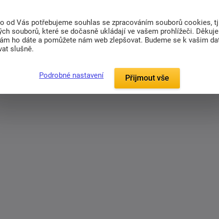
dubového dřeva a jeho textuře židle Dorin nejen
praktická.
to od Vás potřebujeme souhlas se zpracováním souborů cookies, tj
ch souborů, které se dočasně ukládají ve vašem prohlížeči. Děkuj
nám ho dáte a pomůžete nám web zlepšovat. Budeme se k vašim d
at slušně.
Podrobné nastavení
Přijmout vše