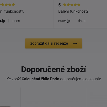
5
ní funkčnost?.
Balení funkčnost?.
.jp
|
dnes
rcam.jp
|
dnes
zobrazit další recenze
Doporučené zboží
Ke zboží
Čalouněná židle Dorin
doporučujeme dokoupit: