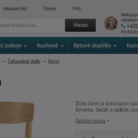
Nákupní řád
Články
FAQ
Nákup po
výběrem
Hledat
+42
Po-Pá 8:
cí pokoje
Kuchyně
Bytové doplňky
Kanc
Čalouněné židle
Dorin
n
Židle Dorin je dokonalým sp
řemesla. Sedák a opěrák jsou
Detailní popis