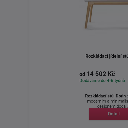
Rozkládací jídelní st
14 502 Kč
od
Dodáváme do 4-6 týdnů
Rozkládací stůl Dorin
s
moderním a minimali
designem dodá .
Detail