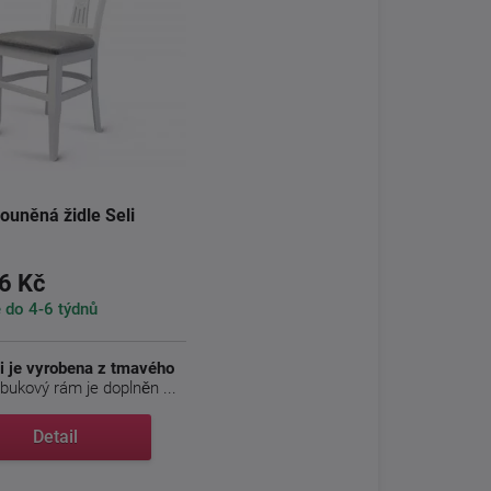
ouněná židle Seli
6 Kč
do 4-6 týdnů
li je vyrobena z tmavého
jí bukový rám je doplněn ...
Detail