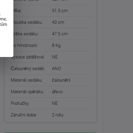
Šířka:
51.5 cm
.
eme,
Hloubka sedáku:
43 cm
atům
Výška sedáku:
47.5 cm
Do hmotnosti:
8 Kg
Vysoce zátěžová:
NE
Čalouněný sedák:
ANO
Materiál sedáku:
čalounění
Materiál opěráku:
dřevo
Područky:
NE
Záruční doba:
2 roky