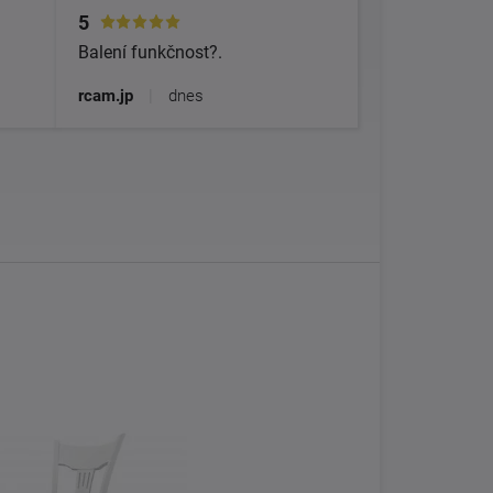
5
Balení funkčnost?.
rcam.jp
|
dnes