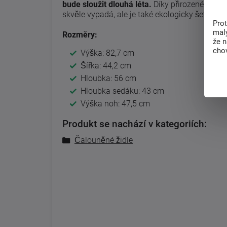
bude sloužit dlouhá léta.
Díky přirozené kráse 
skvěle vypadá, ale je také ekologicky šetrná a 
Pro
malý
Rozměry:
že 
chov
Výška: 82,7 cm
Šířka: 44,2 cm
Hloubka: 56 cm
Hloubka sedáku: 43 cm
Výška noh: 47,5 cm
Produkt se nachází v kategoriích:
Čalouněné židle