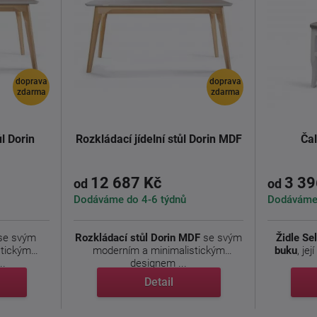
doprava
doprava
zdarma
zdarma
ůl Dorin
Rozkládací jídelní stůl Dorin MDF
Čal
12 687 Kč
3 39
od
od
Dodáváme do 4-6 týdnů
Dodáváme 
e svým
Rozkládací stůl Dorin
MDF
se svým
Židle Se
stickým
moderním a minimalistickým
buku
, je
..
designem ...
Detail