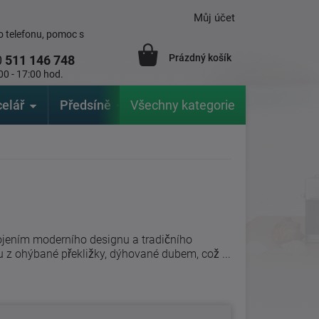
Můj účet
 telefonu, pomoc s
Prázdný košík
0
511 146 748
00 - 17:00 hod.
elář
Předsíně
Všechny kategorie
Zahrada
Značky
V
ojením moderního designu a tradičního
 z ohýbané překližky, dýhované dubem, což ...