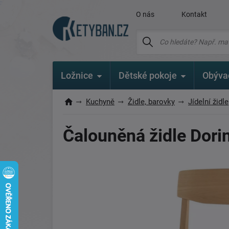
O nás
Kontakt
Ložnice
Dětské pokoje
Obýva
Kuchyně
Židle, barovky
Jídelní židle
Čalouněná židle Dori