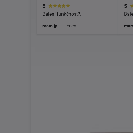
5
5
Balení funkčnost?.
Bale
rcam.jp
|
dnes
rcam