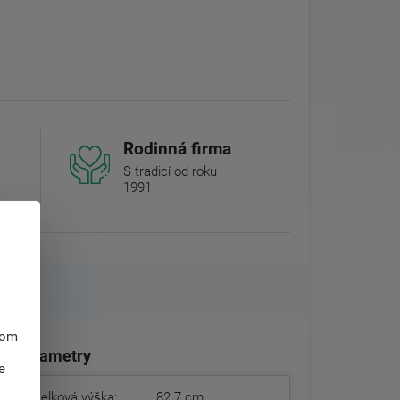
Rodinná firma
S tradicí od roku
1991
hom
Parametry
e
Celková výška:
82.7 cm