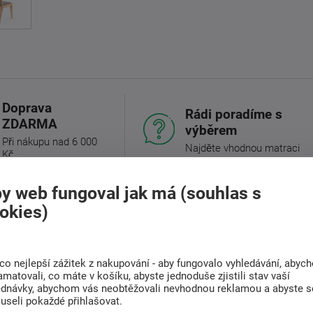
Doprava
Rádi poradíme s
ZDARMA
výběrem
Při nákupu nad 6 000
Najděte vhodnou matraci
Kč
y web fungoval jak má (souhlas s
okies)
(0)
Související zboží (3)
co nejlepší zážitek z nakupování - aby fungovalo vyhledávání, abyc
amatovali, co máte v košíku, abyste jednoduše zjistili stav vaší
designu a tradičního řemesla. Sedák a opěrák
ednávky, abychom vás neobtěžovali nevhodnou reklamou a abyste s
zajišťuje pohodlí i při delším sezení.
Dubové
useli pokaždé přihlašovat.
 vnějším vlivům, což zaručuje, že tato židle