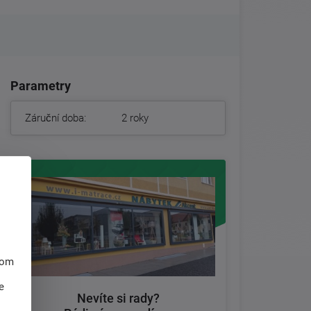
Parametry
Záruční doba:
2 roky
hom
e
Nevíte si rady?