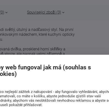
(0)
Související zboží (3)
ádi světlý, útulný a nadčasový styl. Na první
nkovským nádechem, které kuchyni opticky
u.
aná dvířka, prosklené horní skříňky a
ň stroze, ale naopak velmi příjemně a
nkovském, provensálském, romantickém i
 a klidný vzhled.
y web fungoval jak má (souhlas s
okies)
 možnost sestavit si kuchyň z jednotlivých
inovat spodní skříňky, horní skříňky, prosklené
 i skříňky pro vestavné spotřebiče.
Kuchyni tak
estavě i většímu prostoru.
co nejlepší zážitek z nakupování - aby fungovalo vyhledávání, abyc
amatovali, co máte v košíku, abyste jednoduše zjistili stav vaší
ednávky, abychom vás neobtěžovali nevhodnou reklamou a abyste s
useli pokaždé přihlašovat.
z jednotlivých prvků