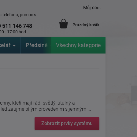
Můj účet
 telefonu, pomoc s
Prázdný košík
0
511 146 748
00 - 17:00 hod.
elář
Předsíně
Všechny kategorie
Zahrada
Značky
V
ny, kteří mají rádi světlý, útulný a
hled zaujme bílým provedením s jemným ...
Zobrazit prvky systému