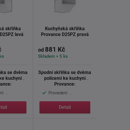
á skříňka
Kuchyňská skříňka
D25PZ levá
Provance D25PZ pravá
č
881 Kč
od
ks
Skladem > 5 ks
íňka se dvěma
Spodní skříňka se dvěma
 ke kuchyni
policemi ke kuchyni
ance:
Provance:
í: ...
Provedení: ...
tail
Detail