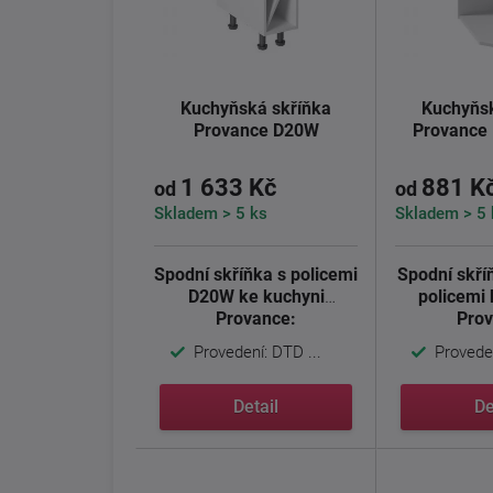
Kuchyňská skříňka
Kuchyňsk
Provance D20W
Provance 
1 633 Kč
881 K
od
od
Skladem > 5 ks
Skladem > 5 
Spodní skříňka s policemi
Spodní skř
D20W ke kuchyni
policemi
Provance:
Prov
Provedení: DTD ...
Proveden
Detail
De