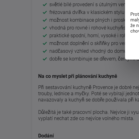
světlé bílé provedení s útulným venkov
frézovaná dvířka v klasickém stylu
Pro
malý
možnost kombinace plných i prosklených
že 
vhodná pro rovné i rohové kuchyňské se
chov
praktické spodní, horní, vysoké i rohové s
možnost doplnění o skříňky pro vestavné
nadčasový vzhled vhodný do domu, bytu 
dobře se kombinuje se dřevem, černými 
Na co myslet při plánování kuchyně
Při sestavování kuchyně Provence je dobré nej
trouby, lednice a myčky. Poté se vybírají jedno
navazovaly a kuchyň se dobře používala při 
Důležitá je také pracovní plocha. Nejvíce ji vy
vyplatí nechat zde co nejvíce volného místa.
Dodání