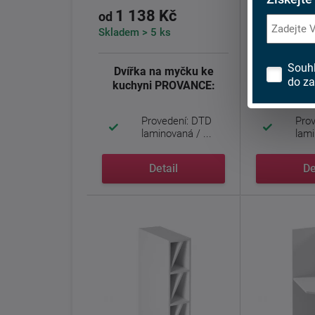
1 138 Kč
980 K
od
od
Skladem > 5 ks
Skladem > 5 
Souh
Dvířka na myčku ke
Dvířka n
do za
kuchyni PROVANCE:
kuchyni 
Provedení: DTD
Pro
laminovaná / ...
lami
Detail
De