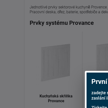
Jednotlivé prvky sektorové kuchyně Provenc
Pracovní deska, dřez, baterie, spotřebiče a de
Prvky systému Provance
První
zadejte 
Kuchyňská skříňka
Kuchyňsk
zaslání 
Provance
Pro
Získejte