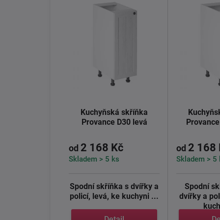
Kuchyňská skříňka
Kuchyňsk
Provance D30 levá
Provance
2 168 Kč
2 168
od
od
Skladem > 5 ks
Skladem > 5 
Spodní skříňka s dvířky a
Spodní sk
policí, levá, ke kuchyni ...
dvířky a pol
kuch
Detail
De