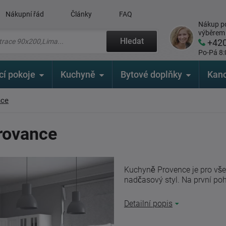
Nákupní řád
Články
FAQ
Nákup po
výběrem
Hledat
+42
Po-Pá 8:
cí pokoje
Kuchyně
Bytové doplňky
Kanc
nce
rovance
Kuchyně Provence je pro všech
nadčasový styl. Na první po
Detailní popis