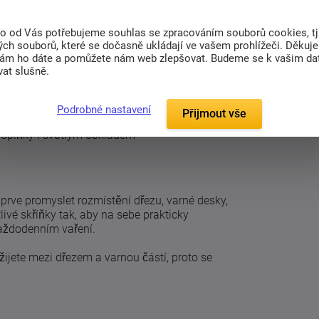
ským vzhledem
to od Vás potřebujeme souhlas se zpracováním souborů cookies, tj
ch souborů, které se dočasně ukládají ve vašem prohlížeči. Děkuj
 skříněk
nám ho dáte a pomůžete nám web zlepšovat. Budeme se k vašim d
stavy
at slušně.
kříňky
 spotřebiče
Podrobné nastavení
Přijmout vše
i chalupy
doplňky i světlým obkladem
prve promyslet rozmístění dřezu, varné desky,
tlivé skříňky tak, aby na sebe prakticky
každodenním vaření.
užijete mezi dřezem a varnou částí, proto se