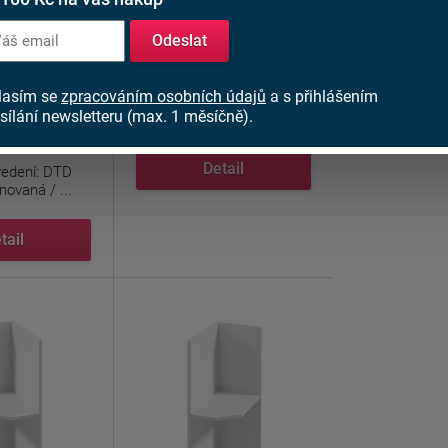
č
1 376 Kč
od
Odeslat
ks
Skladem > 5 ks
lasím se
zpracováním osobních údajů
a s přihlášením
a myčku ke
Spodní skříňka D20P se
sílání newsletteru (max. 1 měsíčně).
PROVANCE:
dvěma policemi ke
kuchyni ...
Detail
vedení: DTD
novaná / ...
tail