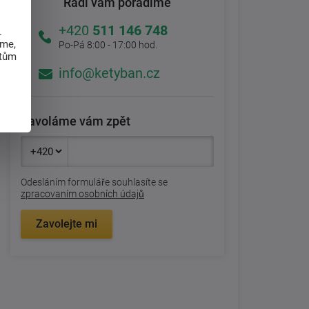
Rádi vám poradíme
+420
511 146 748
.
eme,
Po-Pá 8:00 - 17:00 hod.
atům
info@ketyban.cz
Zavoláme vám zpět
Odesláním formuláře souhlasíte se
zpracovaním osobních údajů
Zavolejte mi