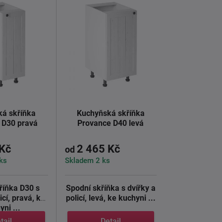
á skříňka
Kuchyňská skříňka
 D30 pravá
Provance D40 levá
 Kč
2 465 Kč
od
ks
Skladem 2 ks
říňka D30 s
Spodní skříňka s dvířky a
icí, pravá, ke
policí, levá, ke kuchyni ...
yni ...
tail
Detail