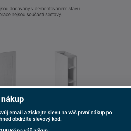
e jsou dodávány v demontovaném stavu.
korace nejsou součástí sestavy.
 nákup
svůj email a získejte slevu na váš první nákup po
á skříňka
Kuchyňská skříňka
ihned obdržíte slevový kód.
vance
Provance D20P
 100 Kč na váš nákup