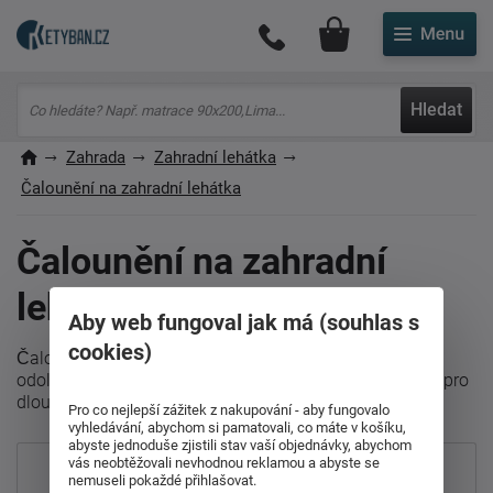
Můj účet
Hledat
Zahrada
Zahradní lehátka
Čalounění na zahradní lehátka
Čalounění na zahradní
lehátka
Aby web fungoval jak má (souhlas s
cookies)
Čalounění pro zahradní lehátka zajišťuje pohodlí a
odolnost vůči povětrnostním vlivům. Kvalitní materiály pro
dlouhou životnost a stylový vzhled vašeho odpočinku.
Pro co nejlepší zážitek z nakupování - aby fungovalo
vyhledávání, abychom si pamatovali, co máte v košíku,
abyste jednoduše zjistili stav vaší objednávky, abychom
vás neobtěžovali nevhodnou reklamou a abyste se
Nejprodávanější
nemuseli pokaždé přihlašovat.