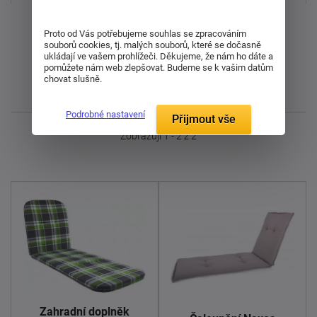
Od nejdražšího
Proto od Vás potřebujeme souhlas se zpracováním
souborů cookies, tj. malých souborů, které se dočasně
Od nejlevnějšího
ukládají ve vašem prohlížeči. Děkujeme, že nám ho dáte a
pomůžete nám web zlepšovat. Budeme se k vašim datům
chovat slušně.
Nejnovější
Podrobné nastavení
Přijmout vše
Zobrazuji 1 - 2 z 2
Zahradní doplněk