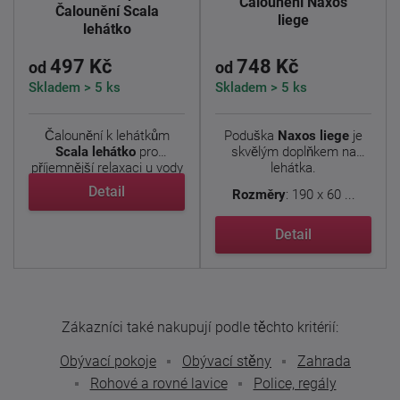
Čalounění Naxos
Čalounění Scala
liege
lehátko
497 Kč
748 Kč
od
od
Skladem > 5 ks
Skladem > 5 ks
Čalounění k lehátkům
Poduška
Naxos liege
je
Scala lehátko
pro
skvělým doplňkem na
příjemnější relaxaci u vody
lehátka.
či ...
Detail
Rozměry
: 190 x 60 ...
Detail
Zákazníci také nakupují podle těchto kritérií:
Obývací pokoje
Obývací stěny
Zahrada
Rohové a rovné lavice
Police, regály