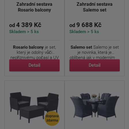
Zahradní sestava
Zahradní sestava
Rosario balcony
Salemo set
4 389 Kč
9 688 Kč
od
od
Skladem > 5 ks
Skladem > 5 ks
Rosario balcony
je set,
Salemo set
Salemo je set
který je odolný vůči
je novinka, která je
nepříznivému počasí a UV
oblíbená jak v moderním ...
...
Detail
Detail
doprava
zdarma