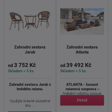
Zahradní sestava
Zahradní sestava
Jarub
Atlanta
3 752 Kč
39 492 Kč
od
od
Skladem > 5 ks
Skladem > 5 ks
Zahradní sestava Jarub z
ATLANTA - luxusní
hnědého ratanu.
ratanová souprava
v
hnědém odstínu spojuje
elegantní ...
Detail
Využijte krásné slunečné
dny ...