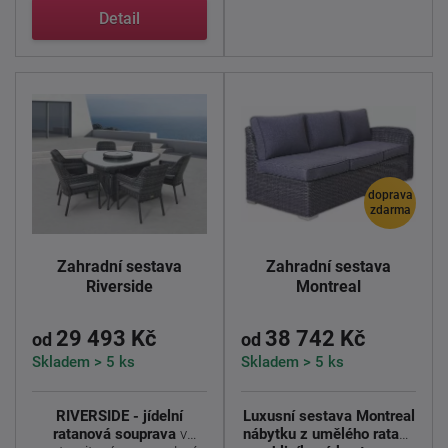
Detail
doprava
zdarma
Zahradní sestava
Zahradní sestava
Riverside
Montreal
29 493 Kč
38 742 Kč
od
od
Skladem > 5 ks
Skladem > 5 ks
RIVERSIDE - jídelní
Luxusní sestava Montreal
ratanová souprava
v
nábytku z umělého ratanu