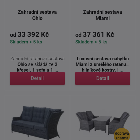
Zahradní sestava
Zahradní sestava
Ohio
Miami
33 392 Kč
37 361 Kč
od
od
Skladem > 5 ks
Skladem > 5 ks
Zahradní ratanová sestava
Luxusní sestava nábytku
Ohio
se skládá ze
2
Miami z umělého ratanu a
křesel, 1 sofa a 1 ...
hliníkové kostry.
I ...
Detail
Detail
doprava
zdarma