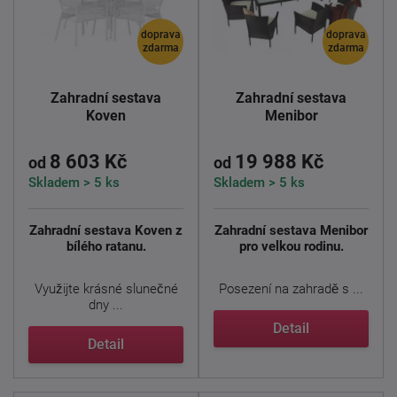
doprava
doprava
zdarma
zdarma
Zahradní sestava
Zahradní sestava
Koven
Menibor
8 603 Kč
19 988 Kč
od
od
Skladem > 5 ks
Skladem > 5 ks
Zahradní sestava Koven z
Zahradní sestava Menibor
bílého ratanu.
pro velkou rodinu.
Využijte krásné slunečné
Posezení na zahradě s ...
dny ...
Detail
Detail