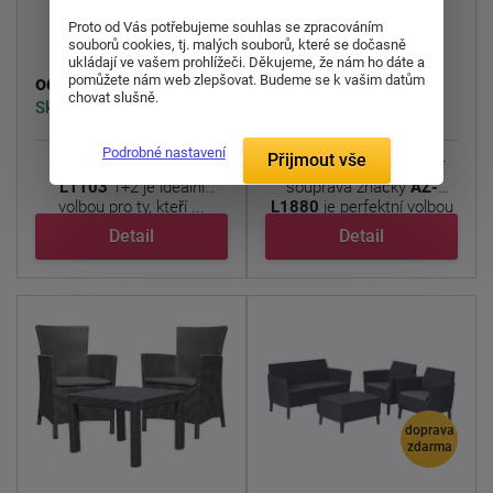
Zahradní sestava
Zahradní sestava
AZ-L1103
AZ-L1880
Proto od Vás potřebujeme souhlas se zpracováním
souborů cookies, tj. malých souborů, které se dočasně
ukládají ve vašem prohlížeči. Děkujeme, že nám ho dáte a
1 990 Kč
9 890 Kč
pomůžete nám web zlepšovat. Budeme se k vašim datům
od
od
chovat slušně.
Skladem > 5 ks
Skladem > 5 ks
Podrobné nastavení
Přijmout vše
Tento zahradní set
AZ-
Tato elegantní zahradní
L1103
1+2 je ideální
souprava značky
AZ-
volbou pro ty, kteří ...
L1880
je perfektní volbou
...
Detail
Detail
doprava
zdarma