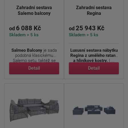
Zahradní sestava
Zahradní sestava
Salemo balcony
Regina
6 088 Kč
25 943 Kč
od
od
Skladem > 5 ks
Skladem > 5 ks
Salmeo Balcony
je sada
Luxusní sestava nábytku
podobná klasickému
Regina z umělého ratanu
Salemo setu, taktéž se
a hliníkové kostry.
I ...
jedná ...
Detail
Detail