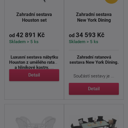
Zahradní sestava
Zahradní sestava
Houston set
New York Dining
42 891 Kč
34 593 Kč
od
od
Skladem > 5 ks
Skladem > 5 ks
Luxusní sestava nábytku
Zahradní ratanová
Houston z umělého ratanu
sestava New York Dining.
a hliníkové kostry.
...
Detail
Součástí sestavy je ...
Detail