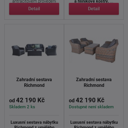
antracitovém provedení
a hliníkové kostry.
...
spojuje ...
Detail
Detail
Zahradní sestava
Zahradní sestava
Richmond
Richmond
42 190 Kč
42 190 Kč
od
od
Skladem 2 ks
Dostupné není skladem
Luxusní sestava nábytku
Luxusní sestava nábytku
Richmond z umělého
Richmond z umělého