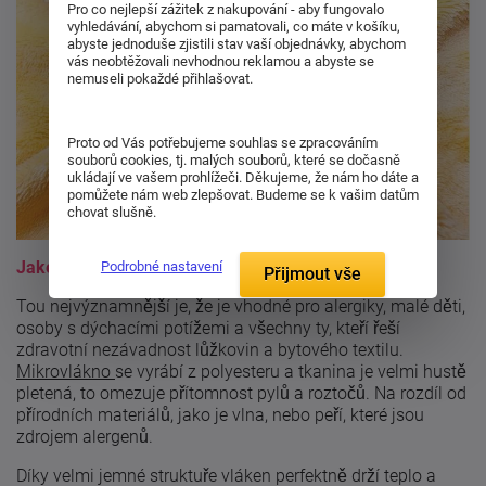
Pro co nejlepší zážitek z nakupování - aby fungovalo
vyhledávání, abychom si pamatovali, co máte v košíku,
abyste jednoduše zjistili stav vaší objednávky, abychom
vás neobtěžovali nevhodnou reklamou a abyste se
nemuseli pokaždé přihlašovat.
Proto od Vás potřebujeme souhlas se zpracováním
souborů cookies, tj. malých souborů, které se dočasně
ukládají ve vašem prohlížeči. Děkujeme, že nám ho dáte a
pomůžete nám web zlepšovat. Budeme se k vašim datům
chovat slušně.
Jaké jsou výhody mikrovlákna?
Podrobné nastavení
Přijmout vše
Tou nejvýznamnější je, že je vhodné pro alergiky, malé děti,
osoby s dýchacími potížemi a všechny ty, kteří řeší
zdravotní nezávadnost lůžkovin a bytového textilu.
Mikrovlákno
se vyrábí z polyesteru a tkanina je velmi hustě
pletená, to omezuje přítomnost pylů a roztočů. Na rozdíl od
přírodních materiálů, jako je vlna, nebo peří, které jsou
zdrojem alergenů.
Díky velmi jemné struktuře vláken perfektně drží teplo a