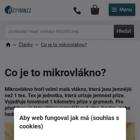
Můj účet
Hledat
Články
Co je to mikrovlákno?
Co je to mikrovlákno?
Mikrovlákno tvoří velmi malá vlákna, která jsou jemnější
než 1 tex. Tex je jednotka, která určuje jemnost příze.
Vyjadřuje hmotnost 1 kilometru příze v gramech. Pro
představu je toto vlákno jemnější než vlna, bavlna, nebo
hedvábí.
Aby web fungoval jak má (souhlas s
cookies)