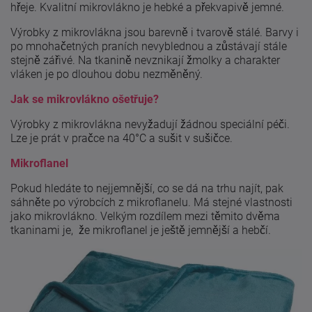
hřeje. Kvalitní mikrovlákno je hebké a překvapivě jemné.
Výrobky z mikrovlákna jsou barevně i tvarově stálé. Barvy i
po mnohačetných praních nevyblednou a zůstávají stále
stejně zářivé. Na tkanině nevznikají žmolky a charakter
vláken je po dlouhou dobu nezměněný.
Jak se mikrovlákno ošetřuje?
Výrobky z mikrovlákna nevyžadují žádnou speciální péči.
Lze je prát v pračce na 40°C a sušit v sušičce.
Mikroflanel
Pokud hledáte to nejjemnější, co se dá na trhu najít, pak
sáhněte po výrobcích z mikroflanelu. Má stejné vlastnosti
jako mikrovlákno. Velkým rozdílem mezi těmito dvěma
tkaninami je, že mikroflanel je ještě jemnější a hebčí.