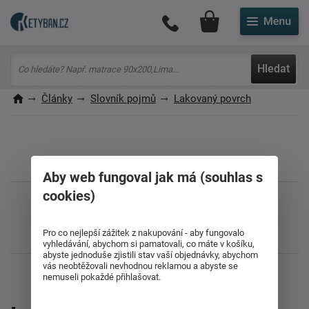
Můj účet
Hledat
Články
Slovník pojmů
Lakovaný povrch
Aby web fungoval jak má (souhlas s
Líbil se vám článek? Sdílejte ho s přáteli
cookies)
Pro co nejlepší zážitek z nakupování - aby fungovalo
vyhledávání, abychom si pamatovali, co máte v košíku,
abyste jednoduše zjistili stav vaší objednávky, abychom
vás neobtěžovali nevhodnou reklamou a abyste se
nemuseli pokaždé přihlašovat.