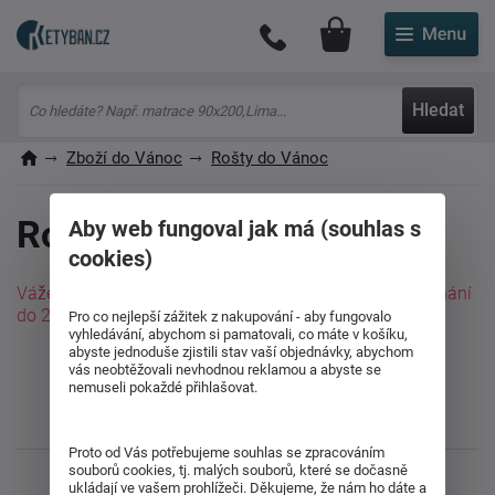
Můj účet
Hledat
Zboží do Vánoc
Rošty do Vánoc
Rošty do Vánoc 2020
Aby web fungoval jak má (souhlas s
cookies)
Vážení zákazníci, rošty vedené skladem Vám při objednání
do 21.12. do 9:00 doručíme do Vánoc.
Pro co nejlepší zážitek z nakupování - aby fungovalo
vyhledávání, abychom si pamatovali, co máte v košíku,
abyste jednoduše zjistili stav vaší objednávky, abychom
vás neobtěžovali nevhodnou reklamou a abyste se
nemuseli pokaždé přihlašovat.
Líbil se vám článek? Sdílejte ho s přáteli
Proto od Vás potřebujeme souhlas se zpracováním
souborů cookies, tj. malých souborů, které se dočasně
ukládají ve vašem prohlížeči. Děkujeme, že nám ho dáte a