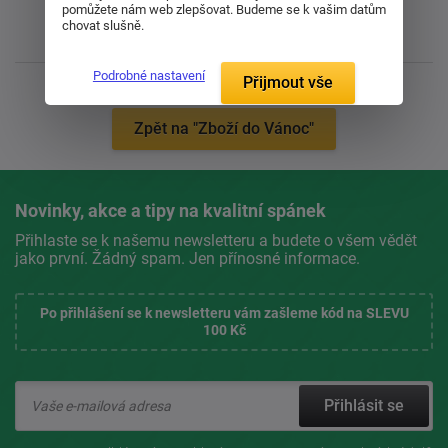
pomůžete nám web zlepšovat. Budeme se k vašim datům
chovat slušně.
Podrobné nastavení
Přijmout vše
Zpět na "Zboží do Vánoc"
Novinky, akce a tipy na kvalitní spánek
Přihlaste se k našemu newsletteru a budete o všem vědět
jako první. Žádný spam. Jen přínosné informace.
Po přihlášení se k newsletteru vám zašleme kód na SLEVU
100 Kč
Přihlásit se