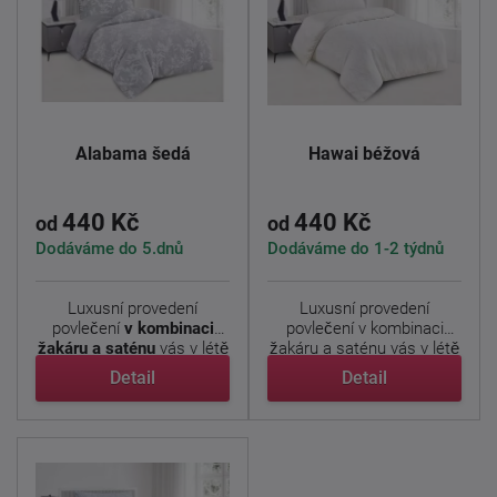
Alabama šedá
Hawai béžová
440 Kč
440 Kč
od
od
Dodáváme do 5.dnů
Dodáváme do 1-2 týdnů
Luxusní provedení
Luxusní provedení
povlečení
v kombinaci
povlečení v kombinaci
žakáru a saténu
vás v létě
žakáru a saténu vás v létě
...
...
Detail
Detail