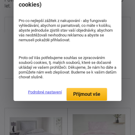
cookies)
let.
Pro co nejlepší zážitek z nakupování - aby fungovalo
Nejprodávanější
vyhledávání, abychom si pamatovali, co máte v košíku,
abyste jednoduše zjistili stav vaší objednávky, abychom
vás neobtěžovali nevhodnou reklamou a abyste se
Od nejdražšího
nemuseli pokaždé přihlašovat.
Od nejlevnějšího
Proto od Vás potřebujeme souhlas se zpracováním
souborů cookies, tj. malých souborů, které se dočasně
ukládají ve vašem prohlížeči. Děkujeme, že nám ho dáte a
Nejnovější
pomůžete nám web zlepšovat. Budeme se k vašim datům
chovat slušně.
Zobrazuji 1 - 7 z 7
Podrobné nastavení
Přijmout vše