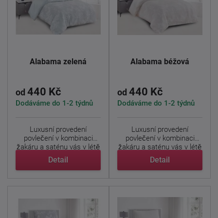
Alabama zelená
Alabama béžová
440 Kč
440 Kč
od
od
Dodáváme do 1-2 týdnů
Dodáváme do 1-2 týdnů
Luxusní provedení
Luxusní provedení
povlečení v kombinaci
povlečení v kombinaci
žakáru a saténu vás v létě
žakáru a saténu vás v létě
...
...
Detail
Detail