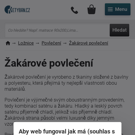
Můj účet
Hledat
Ložnice
Povlečení
Žakárové povlečení
Žakárové povlečení
Žakárové povlečení je vyrobeno z tkaniny složené z bavlny
a polyesteru, která přejímá ty nejlepší vlastnosti obou
materiálů.
Povlečení je výjimečné svým oboustranným provedením,
tedy kombinací saténu a žakáru. Hladký a lesklý povrch
saténu příjemně chladí, jelikož vás příjemně chladí.
Žakárová strana působí velmi luxusně díky jemným
vzorům, které vznikají již při tkaní.
Aby web fungoval jak má (souhlas s
Povlečení nevybledává a drží si svou pevnost po mnoho