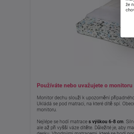
že 
chov
Používáte nebo uvažujete o monitoru
Monitor dechu slouží k upozornění případného 
Ukládá se pod matraci, na které dítě spí. Obecn
monitoru.
Nejlépe se hodí matrace
s výškou 6-8 cm
. Si
ale až při vyšší váze dítěte. Důležité je, ab
desku. Vhodnými matracemi, které se hodí po