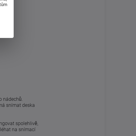
atům
ho nádechů.
é má snímat deska
ngovat spolehlivě,
oléhat na snímací