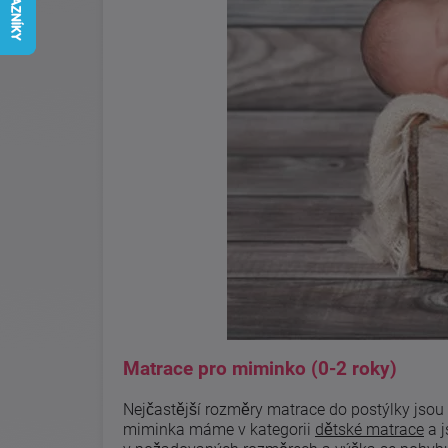
Matrace pro miminko (0-2 roky)
Nejčastější rozměry matrace do postýlky jsou
miminka máme v kategorii
dětské matrace
a j