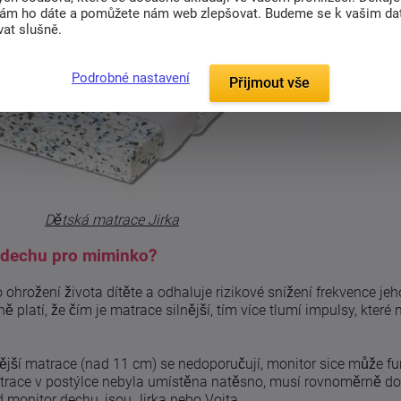
nám ho dáte a pomůžete nám web zlepšovat. Budeme se k vašim d
at slušně.
Podrobné nastavení
Přijmout vše
Dětská matrace Jirka
 dechu pro miminko?
ohrožení života dítěte a odhaluje rizikové snížení frekvence je
ě platí, že čím je matrace silnější, tím více tlumí impulsy, kter
lnější matrace (nad 11 cm) se nedoporučují, monitor sice může fu
y matrace v postýlce nebyla umístěna natěsno, musí rovnoměrně d
d monitor dechu, jsou
Jirka
nebo
Vojta
.