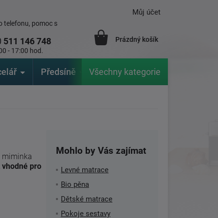
Můj účet
 telefonu, pomoc s
Prázdný košík
0
511 146 748
00 - 17:00 hod.
elář
Předsíně
Všechny kategorie
Zahrada
Značky
V
Mohlo by Vás zajímat
ro miminka
t vhodné pro
Levné matrace
Bio pěna
Dětské matrace
Pokoje sestavy