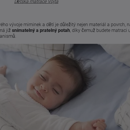
Dětská matrace Vojta
ho vývoje miminek a dětí je důležitý nejen materiál a povrch, na
má již
snímatelný a pratelný potah
, díky čemuž budete matraci 
ganismů.