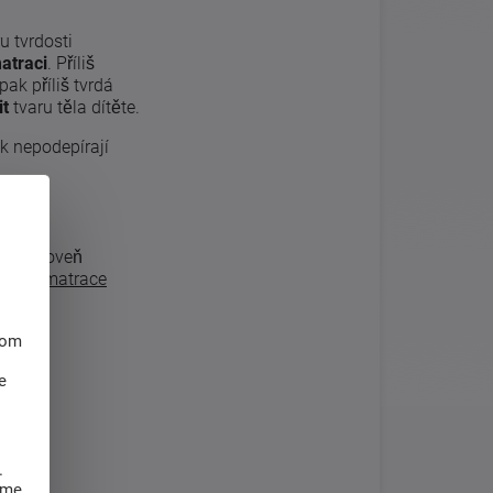
ru tvrdosti
atraci
. Příliš
ak příliš tvrdá
it
tvaru těla dítěte.
k nepodepírají
í
a zároveň
 např.
matrace
hom
e
.
eme,