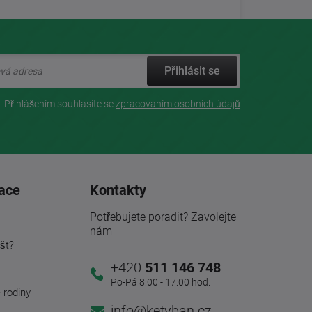
Přihlásit se
Přihlášením souhlasíte se
zpracovaním osobních údajů
ace
Kontakty
Potřebujete poradit? Zavolejte
nám
št?
+420
511 146 748
a
Po-Pá 8:00 - 17:00 hod.
é rodiny
info@ketyban.cz