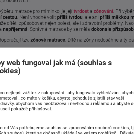
je okolo 8 cm.
výběru matrace pro miminko, je její
tvrdost
a
zónování
. Při výbě
í cestou
. Není vhodné volit
příliš tvrdou
, ale ani
příliš měkkou m
že dítěti způsobovat nejen bolest, ale i zdravotní problémy. Naop
a
nepříjemná
. Správná matrace by se měla
dokonale přizpůsob
doporučují tzv.
zónové matrace
. Dítě na zóny nedosáhne a ty pa
e
y web fungoval jak má (souhlas s
okies)
é
, které jsou tvořeny tzv.
PUR pěnou
, vyznačující se svou
lehkost
šná a docházelo k
cirkulaci vzduchu
. Takovou podmínku splňuje
co nejlepší zážitek z nakupování - aby fungovalo vyhledávání, abyc
amatovali, co máte v košíku, abyste jednoduše zjistili stav vaší
ednávky, abychom vás neobtěžovali nevhodnou reklamou a abyste s
useli pokaždé přihlašovat.
to od Vás potřebujeme souhlas se zpracováním souborů cookies, tj
ch souborů, které se dočasně ukládají ve vašem prohlížeči. Děkuj