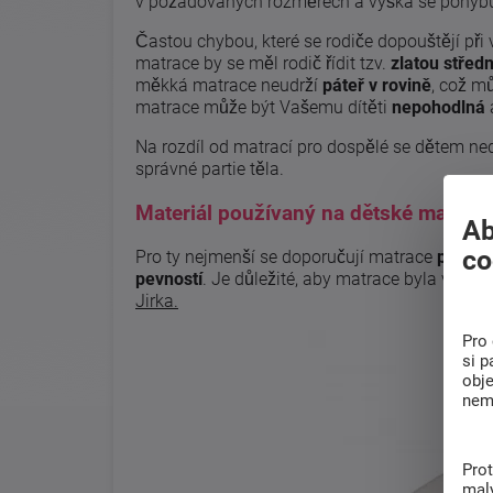
v požadovaných rozměrech a výška se pohybu
Častou chybou, které se rodiče dopouštějí při 
matrace by se měl rodič řídit tzv.
zlatou středn
měkká matrace neudrží
páteř v rovině
, což mů
matrace může být Vašemu dítěti
nepohodlná
Na rozdíl od matrací pro dospělé se dětem ne
správné partie těla.
Materiál používaný na dětské matrac
Ab
co
Pro ty nejmenší se doporučují matrace
pěnov
pevností
. Je důležité, aby matrace byla vzdu
Jirka.
Pro 
si p
obj
nem
Pro
malý