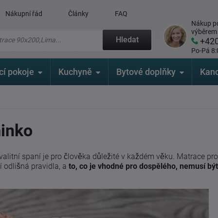
Nákupní řád
Články
FAQ
Nákup po
výběrem
Hledat
+42
Po-Pá 8:
cí pokoje
Kuchyně
Bytové doplňky
Kanc
minko
valitní spaní je pro člověka důležité v každém věku. Matrace p
í odlišná pravidla, a
to, co je vhodné pro dospělého, nemusí bý