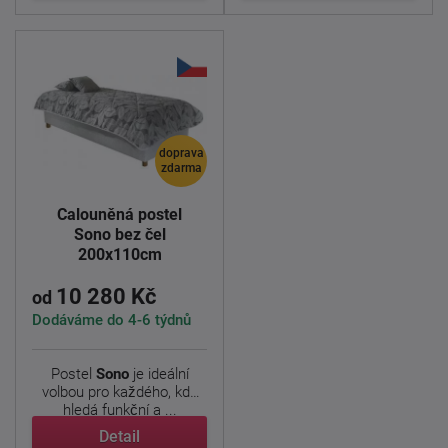
doprava
zdarma
Čalouněná postel
Sono bez čel
200x110cm
10 280 Kč
od
Dodáváme do 4-6 týdnů
Postel
Sono
je ideální
volbou pro každého, kdo
hledá funkční a ...
Detail