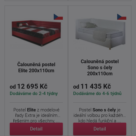
Čalouněná postel
Čalouněná postel
Sono s čely
Elite 200x110cm
200x110cm
12 695 Kč
11 435 Kč
od
od
Dodáváme do 2-4 týdny
Dodáváme do 4-6 týdnů
Postel
Elite
z modelové
Postel
Sono s čely
je
řady Extra je ideálním
ideální volbou pro každého,
řešením pro všechny, ...
kdo hledá funkční a ...
Detail
Detail