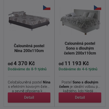
Čalouněná postel
Čalouněná postel
Sono s dlouhým
Nina 200x110cm
čelem 200x110cm
4 370 Kč
11 193 Kč
od
od
Dodáváme do 8-9 týdnů
Dodáváme do 4-6 týdnů
Celočalouněná postel
Nina
Postel
Sono s dlouhým
s efektním kovovým čelem
čelem
je ideální volbou pro
a pevně připojena k ...
každého, kdo hledá ...
Detail
Detail