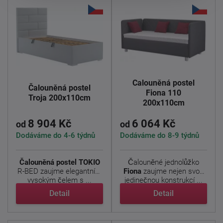
Čalouněná postel
Čalouněná postel
Fiona 110
Troja 200x110cm
200x110cm
8 904 Kč
6 064 Kč
od
od
Dodáváme do 4-6 týdnů
Dodáváme do 8-9 týdnů
Čalouněná postel TOKIO
Čalouněné jednolůžko
R-BED zaujme elegantním
Fiona
zaujme nejen svou
vysokým čelem s ...
jedinečnou konstrukcí ...
Detail
Detail