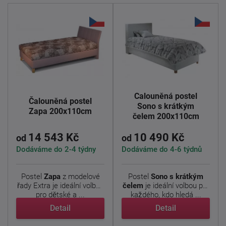
Čalouněná postel
Čalouněná postel
Sono s krátkým
Zapa 200x110cm
čelem 200x110cm
14 543 Kč
10 490 Kč
od
od
Dodáváme do 2-4 týdny
Dodáváme do 4-6 týdnů
Postel
Zapa
z modelové
Postel
Sono s krátkým
řady Extra je ideální volbou
čelem
je ideální volbou pro
pro dětské a ...
každého, kdo hledá ...
Detail
Detail