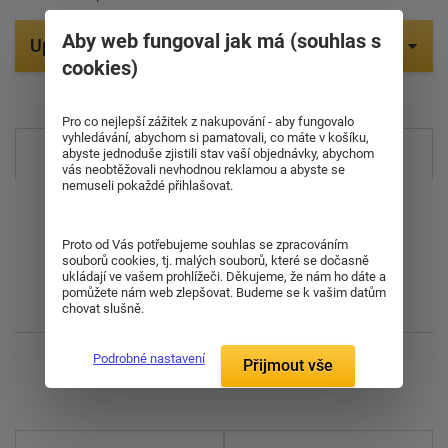
Aby web fungoval jak má (souhlas s
Upřesnit parametry
cookies)
Položek na zobrazení:
Pro co nejlepší zážitek z nakupování - aby fungovalo
vyhledávání, abychom si pamatovali, co máte v košíku,
Nejprodávanější
abyste jednoduše zjistili stav vaší objednávky, abychom
vás neobtěžovali nevhodnou reklamou a abyste se
nemuseli pokaždé přihlašovat.
Od nejdražšího
Proto od Vás potřebujeme souhlas se zpracováním
Od nejlevnějšího
souborů cookies, tj. malých souborů, které se dočasně
ukládají ve vašem prohlížeči. Děkujeme, že nám ho dáte a
pomůžete nám web zlepšovat. Budeme se k vašim datům
Nejnovější
chovat slušně.
Podrobné nastavení
Přijmout vše
Zobrazuji 1 - 9 z 9