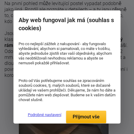
Na první pohled může levitující postel vypadat podobně
jako jiná. Rozdíl ale poznáte v detailech – a ty jsou přesně
to, co dělá z postelí Levito zajímavou volbu pro každého,
Aby web fungoval jak má (souhlas s
kdo chce design i funkčnost bez kompromisů.
cookies)
Jsou navrženy tak aby neměly viditelné nohy nebo
klasickou podpěrnou konstrukci.
Masivní ocelový nosný
Pro co nejlepší zážitek z nakupování - aby fungovalo
rám
je chytře skrytý, což vytváří dojem, že se postel vznáší.
vyhledávání, abychom si pamatovali, co máte v košíku,
Odolný rám z ocelových profilů o rozměrech 60 × 30 × 2
abyste jednoduše zjistili stav vaší objednávky, abychom
mm. Tento rám je precizně svařen což zaručuje pevnost a
vás neobtěžovali nevhodnou reklamou a abyste se
dlouhou životnost konstrukce. Následuje kvalitní
nemuseli pokaždé přihlašovat.
povrchová úprava, která zvyšuje odolnost vůči opotřebení i
korozi.
Proto od Vás potřebujeme souhlas se zpracováním
souborů cookies, tj. malých souborů, které se dočasně
ukládají ve vašem prohlížeči. Děkujeme, že nám ho dáte a
pomůžete nám web zlepšovat. Budeme se k vašim datům
chovat slušně.
Podrobné nastavení
Přijmout vše