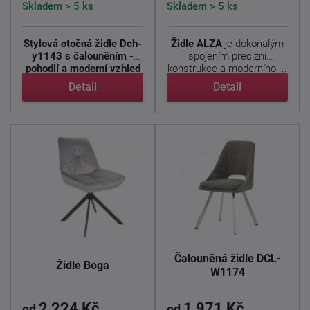
Skladem > 5 ks
Skladem > 5 ks
Stylová otočná židle Dch-
Židle ALZA
je dokonalým
y1143 s čalouněním -
spojením precizní
pohodlí a moderní vzhled
konstrukce a moderního ...
...
Detail
Detail
Čalouněná židle DCL-
Židle Boga
W1174
2 224 Kč
1 971 Kč
od
od