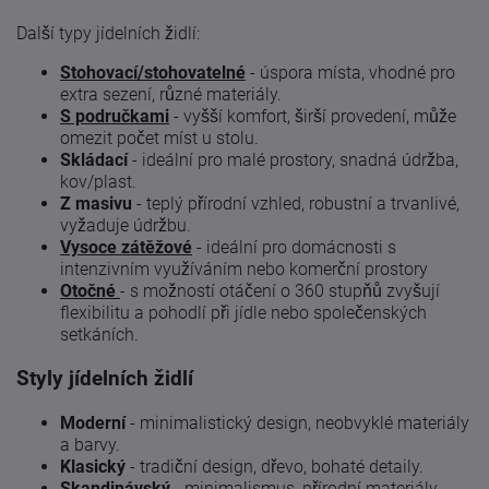
Další typy jídelních židlí:
Stohovací/stohovatelné
- úspora místa, vhodné pro
extra sezení, různé materiály.
S područkami
- vyšší komfort, širší provedení, může
omezit počet míst u stolu.
Skládací
- ideální pro malé prostory, snadná údržba,
kov/plast.
Z masivu
- teplý přírodní vzhled, robustní a trvanlivé,
vyžaduje údržbu.
Vysoce zátěžové
- ideální pro domácnosti s
intenzivním využíváním nebo komerční prostory
Otočné
- s možností otáčení o 360 stupňů zvyšují
flexibilitu a pohodlí při jídle nebo společenských
setkáních.
Styly jídelních židlí
Moderní
- minimalistický design, neobvyklé materiály
a barvy.
Klasický
- tradiční design, dřevo, bohaté detaily.
Skandinávský
- minimalismus, přírodní materiály,