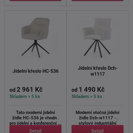
Jídelní křeslo Dch-
Jídelní křeslo HC-536
w1117
2 961 Kč
1 490 Kč
od
od
Skladem > 5 ks
Skladem > 5 ks
Tato moderní jídelní
Moderní otočná jídelní
židle HC-536 je vhodná
židle Dch-w1117 -
pro jídelní a konferenční ...
stylový industriální
design ...
Detail
Detail