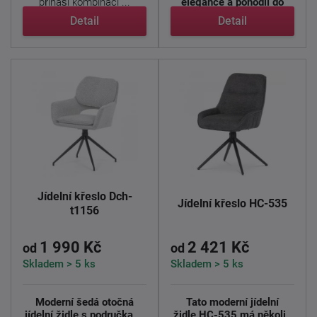
přináší kombinaci ...
elegance a pohodlí do
vašeho ...
Detail
Detail
Jídelní křeslo Dch-
Jídelní křeslo HC-535
t1156
1 990 Kč
2 421 Kč
od
od
Skladem > 5 ks
Skladem > 5 ks
Moderní šedá otočná
Tato moderní jídelní
jídelní židle s područkami
židle HC-535 má několik