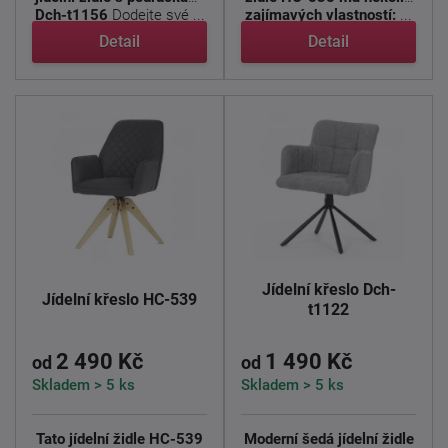
Dch-t1156
Dodejte své ...
zajímavých vlastností:
...
Detail
Detail
Jídelní křeslo Dch-
Jídelní křeslo HC-539
t1122
2 490 Kč
1 490 Kč
od
od
Skladem > 5 ks
Skladem > 5 ks
Tato jídelní židle HC-539
Moderní šedá jídelní židle