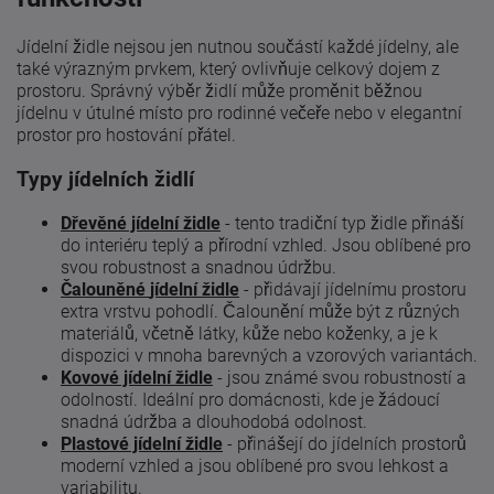
Jídelní židle nejsou jen nutnou součástí každé jídelny, ale
také výrazným prvkem, který ovlivňuje celkový dojem z
prostoru. Správný výběr židlí může proměnit běžnou
jídelnu v útulné místo pro rodinné večeře nebo v elegantní
prostor pro hostování přátel.
Typy jídelních židlí
Dřevěné jídelní židle
- tento tradiční typ židle přináší
do interiéru teplý a přírodní vzhled. Jsou oblíbené pro
svou robustnost a snadnou údržbu.
Čalouněné
jídelní
židle
- přidávají jídelnímu prostoru
extra vrstvu pohodlí. Čalounění může být z různých
materiálů, včetně látky, kůže nebo koženky, a je k
dispozici v mnoha barevných a vzorových variantách.
Kovové jídelní židle
- jsou známé svou robustností a
odolností. Ideální pro domácnosti, kde je žádoucí
snadná údržba a dlouhodobá odolnost.
Plastové jídelní židle
- přinášejí do jídelních prostorů
moderní vzhled a jsou oblíbené pro svou lehkost a
variabilitu.