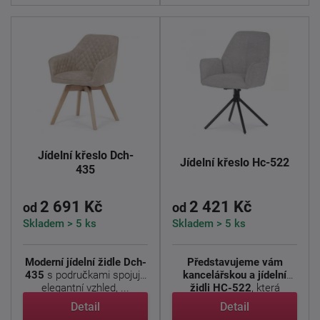
Jídelní křeslo Dch-
Jídelní křeslo Hc-522
435
2 691 Kč
2 421 Kč
od
od
Skladem > 5 ks
Skladem > 5 ks
Moderní jídelní židle Dch-
Představujeme vám
435
s područkami spojuje
kancelářskou a jídelní
elegantní vzhled, ...
židli HC-522
, která
spojuje ...
Detail
Detail