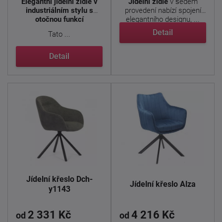
Elegantní jídelní židle v
Jídelní židle
v šedém
industriálním stylu s
provedení nabízí spojení
otočnou funkcí
elegantního designu, ...
Detail
Tato ...
Detail
Jídelní křeslo Dch-
Jídelní křeslo Alza
y1143
2 331 Kč
4 216 Kč
od
od