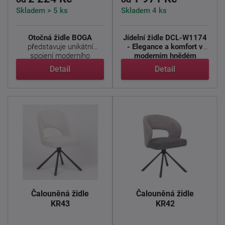
Skladem > 5 ks
Skladem 4 ks
Otočná židle BOGA
Jídelní židle DCL-W1174
představuje unikátní
- Elegance a komfort v
spojení moderního
moderním hnědém
designu, ...
designu ...
Detail
Detail
Čalouněná židle
Čalouněná židle
KR43
KR42