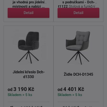
je vhodná pro jídelní
s područkami - Dch-
místnosti a nabízí ...
t1122
Stylová a funkční ...
Detail
Detail
Jídelní křeslo Dch-
Židle DCH-D1345
d1330
3 190 Kč
4 401 Kč
od
od
Skladem > 5 ks
Skladem > 5 ks