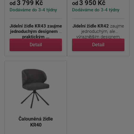
3 799 Kč
3 950 Kč
od
od
Dodáváme do 3-4 týdny
Dodáváme do 3-4 týdny
Jídelní židle KR43 zaujme
Jídelní židle KR42
zaujme
jednoduchým designem a
jednoduchým, ale
praktickým ...
výraznějším designem,
který ...
Detail
Detail
Čalouněná židle
KR40