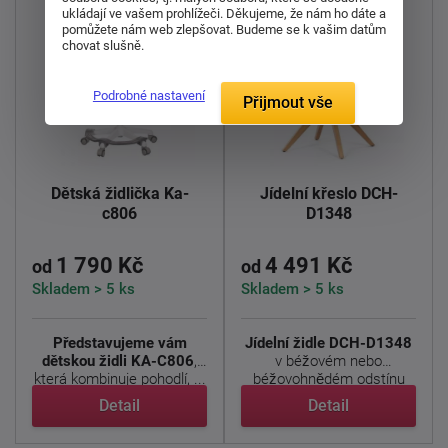
ukládají ve vašem prohlížeči. Děkujeme, že nám ho dáte a
pomůžete nám web zlepšovat. Budeme se k vašim datům
chovat slušně.
Podrobné nastavení
Přijmout vše
Dětská židlička Ka-
Jídelní křeslo DCH-
c806
D1348
1 790 Kč
4 491 Kč
od
od
Skladem > 5 ks
Skladem > 5 ks
Představujeme vám
Jídelní židle DCH-D1348
dětskou židli KA-C806
,
v béžovém nebo
která kombinuje pohodlí, ...
béžovohnědém odstínu
nabízí ...
Detail
Detail