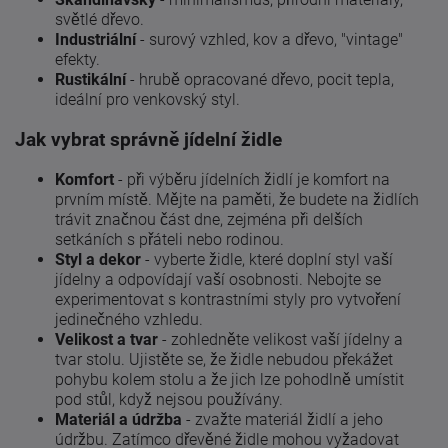
světlé dřevo.
Industriální
- surový vzhled, kov a dřevo, "vintage"
efekty.
Rustikální
- hrubě opracované dřevo, pocit tepla,
ideální pro venkovský styl.
Jak vybrat správně jídelní židle
Komfort
- při výběru jídelních židlí je komfort na
prvním místě. Mějte na paměti, že budete na židlích
trávit značnou část dne, zejména při delších
setkáních s přáteli nebo rodinou.
Styl a dekor
- vyberte židle, které doplní styl vaší
jídelny a odpovídají vaší osobnosti. Nebojte se
experimentovat s kontrastními styly pro vytvoření
jedinečného vzhledu.
Velikost a tvar
- zohledněte velikost vaší jídelny a
tvar stolu. Ujistěte se, že židle nebudou překážet
pohybu kolem stolu a že jich lze pohodlně umístit
pod stůl, když nejsou používány.
Materiál a údržba
- zvažte materiál židlí a jeho
údržbu. Zatímco dřevěné židle mohou vyžadovat