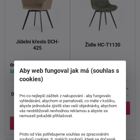
Jídelní křeslo DCH-
Židle HC-T1130
425
1 790 Kč
1 290 Kč
od
od
Aby web fungoval jak má (souhlas s
Skladem > 5 ks
Skladem > 5 ks
cookies)
Otočné jídelní křeslo
Moderní jídelní židle HC-
DCH-425 v industriálním
T1130 v industriálním
Pro co nejlepší zážitek z nakupování - aby fungovalo
stylu.
stylu.
Vneste styl a ...
vyhledávání, abychom si pamatovali, co máte v košíku,
abyste jednoduše zjistili stav vaší objednávky, abychom
Detail
Čalounění ...
vás neobtěžovali nevhodnou reklamou a abyste se
nemuseli pokaždé přihlašovat.
Detail
Proto od Vás potřebujeme souhlas se zpracováním
souborů cookies, tj. malých souborů, které se dočasně