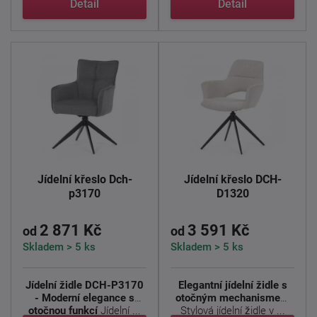
Detail
Detail
Jídelní křeslo Dch-
Jídelní křeslo DCH-
p3170
D1320
2 871 Kč
3 591 Kč
od
od
Skladem > 5 ks
Skladem > 5 ks
Jídelní židle DCH-P3170
Elegantní jídelní židle s
- Moderní elegance s
otočným mechanismem
otočnou funkcí
Jídelní ...
Stylová jídelní židle v ...