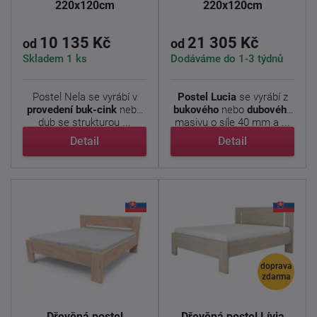
220x120cm
220x120cm
10 135 Kč
21 305 Kč
od
od
Skladem 1 ks
Dodáváme do 1-3 týdnů
Postel Nela se vyrábí v
Postel Lucia
se vyrábí z
provedení buk-cink
nebo
bukového
nebo
dubového
dub se strukturou ...
masivu o síle 40 mm a ...
Detail
Detail
doprava
zdarma
Dřevěná postel
Dřevěná postel Lívia