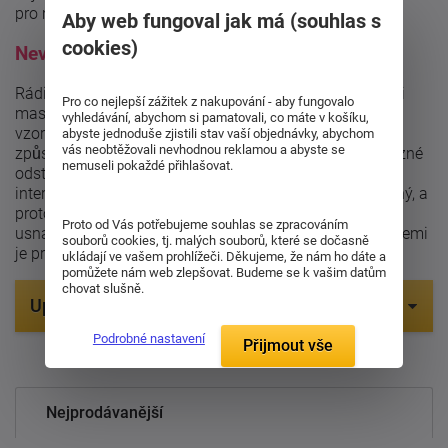
pro maximální komfort a stylový doplněk vaší ložnice.
Aby web fungoval jak má (souhlas s
cookies)
Nevíte si rady s odstínem?
Rádi vám
usnadníme výběr
správného odstínu pro vaši
Pro co nejlepší zážitek z nakupování - aby fungovalo
masivní postel. Naši zákazníci si totiž mohou objednat
vyhledávání, abychom si pamatovali, co máte v košíku,
vzorník dřevin, který vám
zašleme až domů
. Tímto
abyste jednoduše zjistili stav vaší objednávky, abychom
vás neobtěžovali nevhodnou reklamou a abyste se
způsobem si můžete v klidu prohlédnout a porovnat různé
nemuseli pokaždé přihlašovat.
odstíny dřeva a zvolit ten, který nejlépe ladí s vaším
interiérem. Důležité je, aby byl váš výběr naprosto přesný, a
proto jsme tu pro vás, abychom vám výběr co nejvíce
Proto od Vás potřebujeme souhlas se zpracováním
usnadnili. Vaše spokojenost s našimi masivními postelemi
souborů cookies, tj. malých souborů, které se dočasně
je pro nás prioritou.
ukládají ve vašem prohlížeči. Děkujeme, že nám ho dáte a
pomůžete nám web zlepšovat. Budeme se k vašim datům
chovat slušně.
Upřesnit parametry
Podrobné nastavení
Přijmout vše
Položek na zobrazení:
8
Nejprodávanější