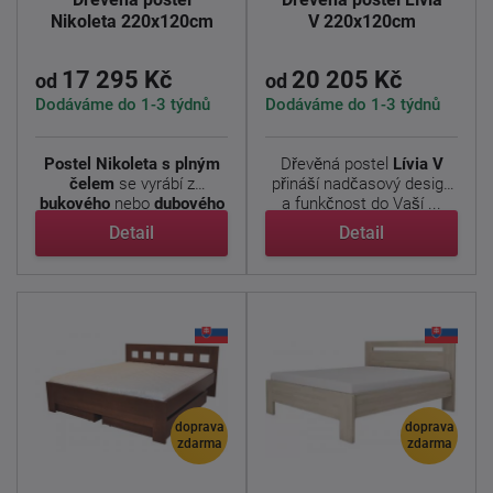
Nikoleta 220x120cm
V 220x120cm
17 295 Kč
20 205 Kč
od
od
Dodáváme do 1-3 týdnů
Dodáváme do 1-3 týdnů
Postel Nikoleta s plným
Dřevěná postel
Lívia V
čelem
se vyrábí z
přináší nadčasový design
bukového
nebo
dubového
a funkčnost do Vaší ...
...
Detail
Detail
doprava
doprava
zdarma
zdarma