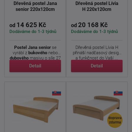
Dřevěná postel Jana
Dřevěná postel Lívia
senior 220x120cm
H 220x120cm
14 625 Kč
20 168 Kč
od
od
Dodáváme do 1-3 týdnů
Dodáváme do 1-3 týdnů
Postel Jana senior
se
Dřevěná postel Lívia H
vyrábí z
bukového
nebo
přináší nadčasový design
dubového
masivu o síle 27
a funkčnost do Vaší ...
...
Detail
Detail
doprava
zdarma