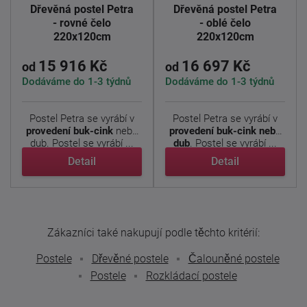
Dřevěná postel Petra
Dřevěná postel Petra
- rovné čelo
- oblé čelo
220x120cm
220x120cm
15 916 Kč
16 697 Kč
od
od
Dodáváme do 1-3 týdnů
Dodáváme do 1-3 týdnů
Postel Petra se vyrábí v
Postel Petra se vyrábí v
provedení buk-cink
nebo
provedení buk-cink nebo
dub. Postel se vyrábí ...
dub
. Postel se vyrábí ...
Detail
Detail
Zákazníci také nakupují podle těchto kritérií:
Postele
Dřevěné postele
Čalouněné postele
Postele
Rozkládací postele