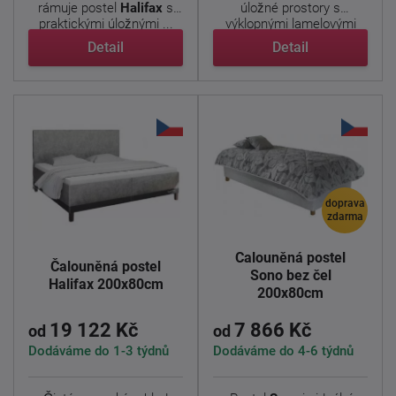
rámuje postel
Halifax
s
úložné prostory s
praktickými úložnými ...
výklopnými lamelovými
rošty ...
Detail
Detail
doprava
zdarma
Čalouněná postel
Čalouněná postel
Sono bez čel
Halifax 200x80cm
200x80cm
19 122 Kč
7 866 Kč
od
od
Dodáváme do 1-3 týdnů
Dodáváme do 4-6 týdnů