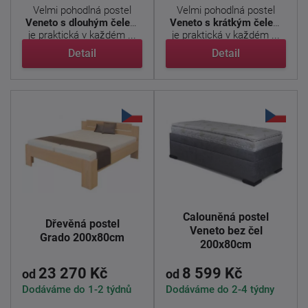
Velmi pohodlná postel
Velmi pohodlná postel
Veneto s dlouhým čelem
Veneto s krátkým čelem
je praktická v každém ...
je praktická v každém ...
Detail
Detail
Čalouněná postel
Dřevěná postel
Veneto bez čel
Grado 200x80cm
200x80cm
23 270 Kč
8 599 Kč
od
od
Dodáváme do 1-2 týdnů
Dodáváme do 2-4 týdny