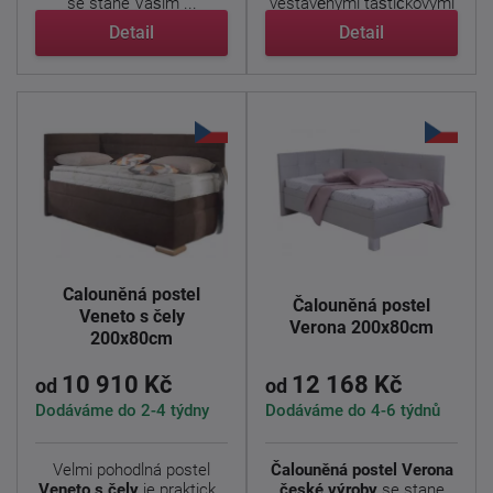
se stane Vaším ...
vestavěnými taštičkovými
...
Detail
Detail
Čalouněná postel
Čalouněná postel
Veneto s čely
Verona 200x80cm
200x80cm
10 910 Kč
12 168 Kč
od
od
Dodáváme do 2-4 týdny
Dodáváme do 4-6 týdnů
Velmi pohodlná postel
Čalouněná postel Verona
Veneto s čely
je praktická
české výroby
se stane