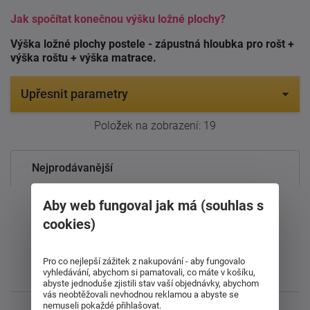
Jak spočítat konečnou výšku ložné plochy?
Výška ložné plochy postele - zápustná hloubka pro rošt +
výška roštu + výška matrace.
Upřesnit parametry
Položek na zobrazení:
19
Nejprodávanější
Od nejdražšího
Aby web fungoval jak má (souhlas s
cookies)
Od nejlevnějšího
Pro co nejlepší zážitek z nakupování - aby fungovalo
vyhledávání, abychom si pamatovali, co máte v košíku,
Nejnovější
abyste jednoduše zjistili stav vaší objednávky, abychom
vás neobtěžovali nevhodnou reklamou a abyste se
nemuseli pokaždé přihlašovat.