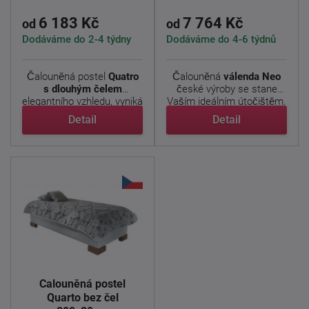
6 183 Kč
7 764 Kč
od
od
Dodáváme do 2-4 týdny
Dodáváme do 4-6 týdnů
Čalouněná postel
Quatro
Čalouněná
válenda Neo
s dlouhým čelem
české výroby se stane
elegantního vzhledu, vyniká
Vaším ideálním útočištěm.
...
...
Detail
Detail
Čalouněná postel
Quarto bez čel