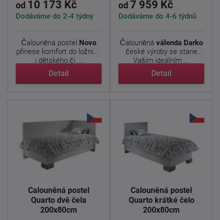
10 173 Kč
7 959 Kč
od
od
Dodáváme do 2-4 týdny
Dodáváme do 4-6 týdnů
Čalouněná postel
Novo
Čalouněná
válenda Darko
přinese komfort do ložnice
české výroby se stane
i dětského či ...
Vaším ideálním ...
Detail
Detail
Čalouněná postel
Čalouněná postel
Quarto dvě čela
Quarto krátké čelo
200x80cm
200x80cm