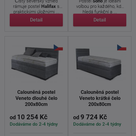
Čistý severský vzhled
Postel
Sono
je ideální
rámuje postel
Halifax
s
volbou pro každého, kdo
praktickými úložnými ...
hledá funkční a ...
Detail
Detail
Čalouněná postel
Čalouněná postel
Veneto dlouhé čelo
Veneto krátké čelo
200x80cm
200x80cm
10 254 Kč
9 724 Kč
od
od
Dodáváme do 2-4 týdny
Dodáváme do 2-4 týdny