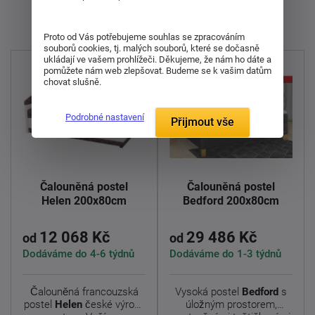
Zobrazuji 1 - 19 z 19
Proto od Vás potřebujeme souhlas se zpracováním
souborů cookies, tj. malých souborů, které se dočasně
ukládají ve vašem prohlížeči. Děkujeme, že nám ho dáte a
pomůžete nám web zlepšovat. Budeme se k vašim datům
chovat slušně.
Podrobné nastavení
Přijmout vše
Čalouněná postel
Čalouněná postel
Helen 200x80cm
Bedford 200x80cm
12 068 Kč
29 486 Kč
od
od
Dodáváme do 4-6 týdnů
Dodáváme do 1-3 týdnů
Čalouněná francouzská
Vysoká postel
Bedford
s
postel
Helen
české výroby
úložným prostorem,