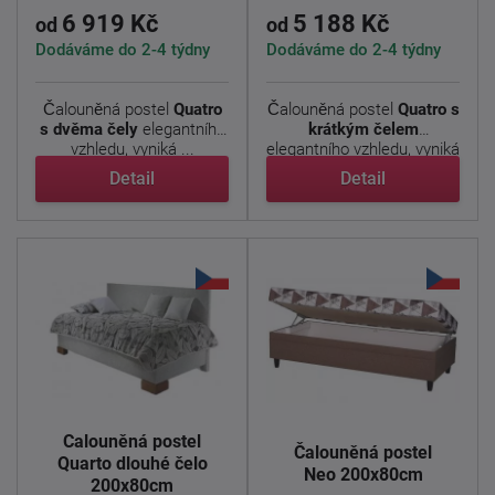
6 919 Kč
5 188 Kč
od
od
Dodáváme do 2-4 týdny
Dodáváme do 2-4 týdny
Čalouněná postel
Quatro
Čalouněná postel
Quatro s
s dvěma čely
elegantního
krátkým čelem
vzhledu, vyniká ...
elegantního vzhledu, vyniká
...
Detail
Detail
Čalouněná postel
Čalouněná postel
Quarto dlouhé čelo
Neo 200x80cm
200x80cm