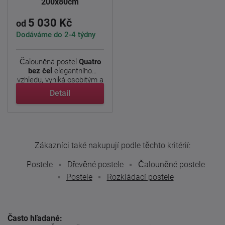
200x80cm
5 030 Kč
od
Dodáváme do 2-4 týdny
Čalouněná postel
Quatro
bez čel
elegantního
vzhledu, vyniká osobitým a
...
Detail
Zákazníci také nakupují podle těchto kritérií:
Postele
Dřevěné postele
Čalouněné postele
Postele
Rozkládací postele
Často hľadané: