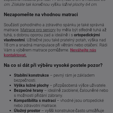
cm. Získáte tak konečnou výšku ložné plochy 64 cm.
Nezapomeňte na vhodnou matraci
Součástí pohodlného a zdravého spánku je také správná
matrace.
Matrace pro seniory
by měla být středně tuhá až
tuhá, s dobrou oporou zad a ideálně i s
ortopedickými
vlastnostmi
. Užitečné jsou také pratelný potah, výška nad
18 cm a snadná manipulace při větrání nebo otáčení. Rádi
Vám s výběrem matrace pomůžeme.
Neváhejte nás
kontaktovat.
Na co si dát při výběru vysoké postele pozor?
Stabilní konstrukce
– pevný rám je základem
bezpečnosti.
Výška ložné plochy
– přizpůsobená výšce uživatele.
Bezpečné hrany
– ideálně zaoblené, čalouněné nebo
s možností přidání zábrany.
Kompatibilita s matrací
– vhodné jsou ortopedické
nebo zdravotní matrace.
Úložný prostor
– vyšší konstrukce často umožňuje