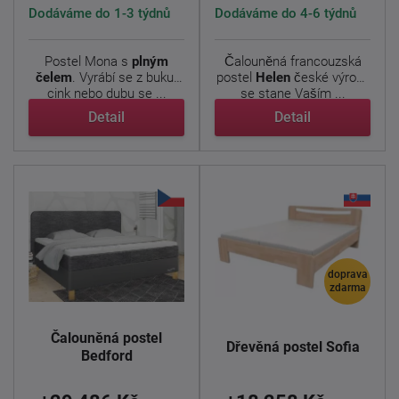
Dodáváme do 1-3 týdnů
Dodáváme do 4-6 týdnů
Postel Mona s
plným
Čalouněná francouzská
čelem
. Vyrábí se z buku-
postel
Helen
české výroby
cink nebo dubu se ...
se stane Vaším ...
Detail
Detail
doprava
zdarma
Čalouněná postel
Dřevěná postel Sofia
Bedford