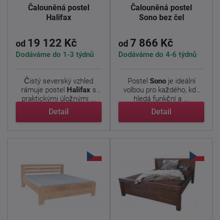
Čalouněná postel
Čalouněná postel
Halifax
Sono bez čel
19 122 Kč
7 866 Kč
od
od
Dodáváme do 1-3 týdnů
Dodáváme do 4-6 týdnů
Čistý severský vzhled
Postel
Sono
je ideální
rámuje postel
Halifax
s
volbou pro každého, kdo
praktickými úložnými ...
hledá funkční a ...
Detail
Detail