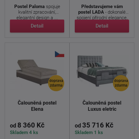
Postel Paloma
spojuje
Představujeme vám
kvalitní zpracování,
postel LADA
- dokonalé
elegantní design a ...
spojení přírodní elegance,
...
Detail
Detail
doprava
doprava
zdarma
zdarma
Čalouněná postel
Čalouněná postel
Elena
Luxus eletric
8 360 Kč
35 716 Kč
od
od
Skladem 4 ks
Skladem 1 ks