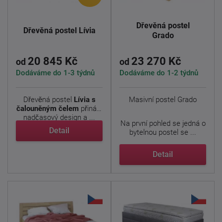
Dřevěná postel
Dřevěná postel Lívia
Grado
20 845 Kč
23 270 Kč
od
od
Dodáváme do 1-3 týdnů
Dodáváme do 1-2 týdnů
Dřevěná postel
Lívia s
Masivní postel Grado
čalouněným čelem
přináší
nadčasový design a ...
Na první pohled se jedná o
Detail
bytelnou postel se ...
Detail