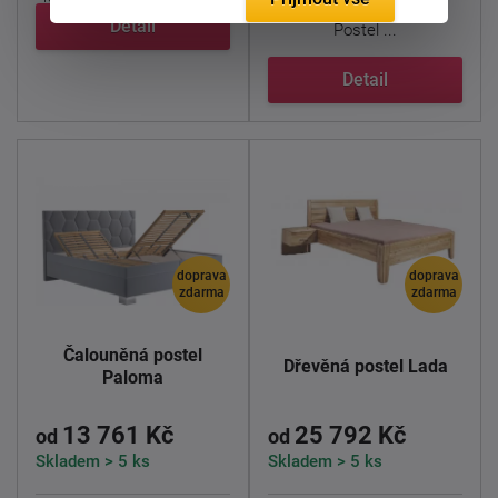
Detail
Postel ...
Detail
doprava
doprava
zdarma
zdarma
Čalouněná postel
Dřevěná postel Lada
Paloma
13 761 Kč
25 792 Kč
od
od
Skladem > 5 ks
Skladem > 5 ks