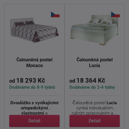
Čalouněná postel
Čalouněná postel
Monaco
Lucia
18 293 Kč
18 364 Kč
od
od
Dodáváme do 8-9 týdnů
Dodáváme do 2-4 týdny
Dvoulůžko
s vynikajícími
Čalouněná postel
Lucia
ortopedickými
vyniká individuálním
vlastnostmi
a
ručním zpracováním a ...
mimořádnou výškou ...
Detail
Detail