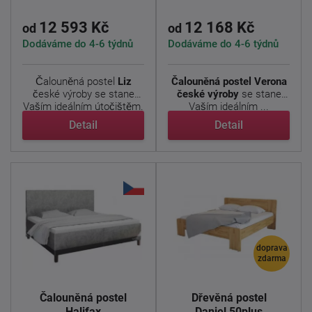
12 593 Kč
12 168 Kč
od
od
Dodáváme do 4-6 týdnů
Dodáváme do 4-6 týdnů
Čalouněná postel
Liz
Čalouněná postel Verona
české výroby se stane
české výroby
se stane
Vaším ideálním útočištěm.
Vaším ideálním ...
...
Detail
Detail
doprava
zdarma
Čalouněná postel
Dřevěná postel
Halifax
Daniel 50plus