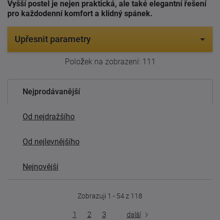
Vyšší postel je nejen praktická, ale také elegantní řešení
pro každodenní komfort a klidný spánek.
Upřesnit parametry
Položek na zobrazení:
111
Nejprodávanější
Od nejdražšího
Od nejlevnějšího
Nejnovější
Zobrazuji 1 - 54 z 118
1
2
3
další