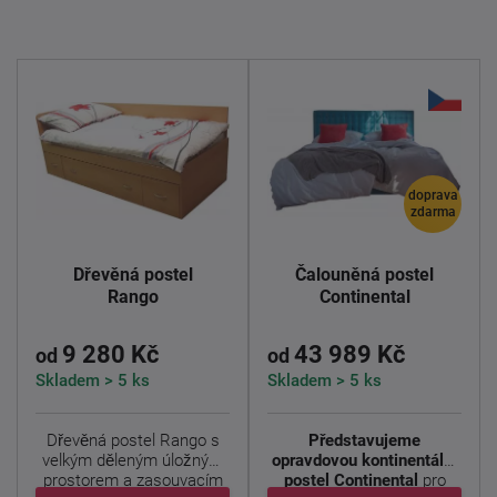
doprava
zdarma
Dřevěná postel
Čalouněná postel
Rango
Continental
9 280 Kč
43 989 Kč
od
od
Skladem > 5 ks
Skladem > 5 ks
Dřevěná postel Rango s
Představujeme
velkým děleným úložným
opravdovou kontinentální
prostorem a zasouvacím
postel Continental
pro