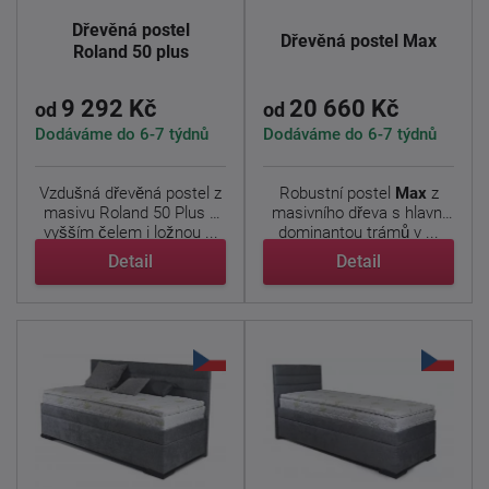
Dřevěná postel
Dřevěná postel Max
Roland 50 plus
9 292 Kč
20 660 Kč
od
od
Dodáváme do 6-7 týdnů
Dodáváme do 6-7 týdnů
Vzdušná dřevěná postel z
Robustní postel
Max
z
masivu Roland 50 Plus z
masivního dřeva s hlavní
vyšším čelem i ložnou ...
dominantou trámů v ...
Detail
Detail