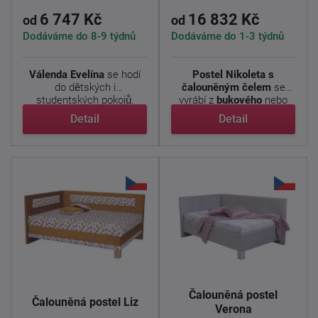
6 747 Kč
16 832 Kč
od
od
Dodáváme do 8-9 týdnů
Dodáváme do 1-3 týdnů
Válenda Evelína
se hodí
Postel Nikoleta s
do dětských i
čalouněným čelem
se
studentských pokojů.
vyrábí z
bukového
nebo
Kombinace ...
dubového ...
Detail
Detail
Čalouněná postel
Čalouněná postel Liz
Verona