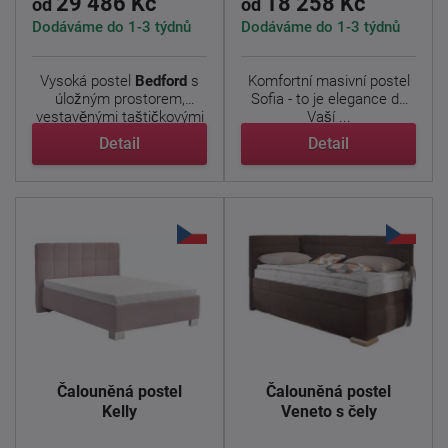
29 486 Kč
18 258 Kč
od
od
Dodáváme do 1-3 týdnů
Dodáváme do 1-3 týdnů
Vysoká postel
Bedford
s
Komfortní masivní postel
úložným prostorem,
Sofia - to je elegance do
vestavěnými taštičkovými
Vaší ...
...
Detail
Detail
Čalouněná postel
Čalouněná postel
Kelly
Veneto s čely