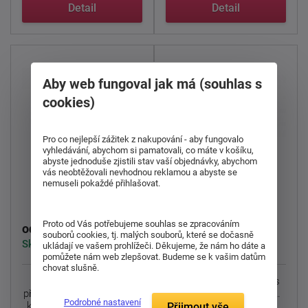
...
spánek ...
Detail
Detail
Aby web fungoval jak má (souhlas s
cookies)
doprava
Pro co nejlepší zážitek z nakupování - aby fungovalo
zdarma
vyhledávání, abychom si pamatovali, co máte v košíku,
abyste jednoduše zjistili stav vaší objednávky, abychom
vás neobtěžovali nevhodnou reklamou a abyste se
Čalouněná postel
nemuseli pokaždé přihlašovat.
Dřevěná postel Oto
Torino
Proto od Vás potřebujeme souhlas se zpracováním
11 240 Kč
11 870 Kč
od
od
souborů cookies, tj. malých souborů, které se dočasně
Skladem > 5 ks
Skladem > 5 ks
ukládají ve vašem prohlížeči. Děkujeme, že nám ho dáte a
pomůžete nám web zlepšovat. Budeme se k vašim datům
chovat slušně.
Válenda Torino
Studentská postel Oto s
představuje ideální spojení
úložným prostorem a
Podrobné nastavení
komfortu, funkčnosti a ...
nočním stolkem.
Přijmout vše