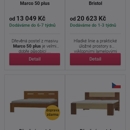
Marco 50 plus
Bristol
13 049 Kč
20 623 Kč
od
od
Dodáváme do 6-7 týdnů
Dodáváme do 1-3 týdnů
Dřevěná postel z masivu
Hladké linie a praktické
Marco 50 plus
je velmi
úložné prostory s
dobře působící ...
výklopnými lamelovými
rošty ...
Detail
Detail
doprava
zdarma