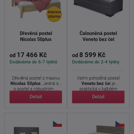
doprava
zdarma
Dřevěná postel
Čalouněná postel
Nicolas 50plus
Veneto bez čel
17 466 Kč
8 599 Kč
od
od
Dodáváme do 6-7 týdnů
Dodáváme do 2-4 týdny
Dřevěná postel z masivu
Velmi pohodlná postel
Nicolas 50plus
. Jedná se
Veneto bez če
l je
o postel s robustním ...
praktická v každém
ohledu. ...
Detail
Detail