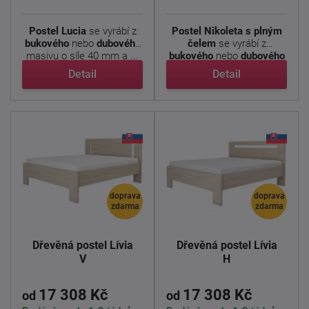
Postel Lucia
se vyrábí z
Postel Nikoleta s plným
bukového
nebo
dubového
čelem
se vyrábí z
masivu o síle 40 mm a ...
bukového
nebo
dubového
...
Detail
Detail
doprava
doprava
zdarma
zdarma
Dřevěná postel Lívia
Dřevěná postel Lívia
V
H
17 308 Kč
17 308 Kč
od
od