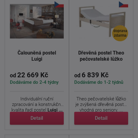
doprava
zdarma
Čalouněná postel
Dřevěná postel Theo
Luigi
pečovatelské lůžko
22 669 Kč
6 839 Kč
od
od
Dodáváme do 2-4 týdny
Dodáváme do 1-2 týdnů
Individuální ruční
Theo pečovatelské lůžko
zpracování a konstrukční
je zvýšená dřevěná postel
kvalita řadí postel
Luigi ...
vhodná pro seniory. ...
Detail
Detail