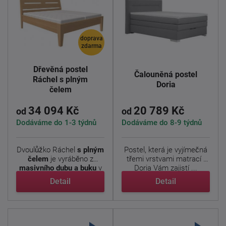
doprava
zdarma
Dřevěná postel
Čalouněná postel
Ráchel s plným
Doria
čelem
34 094 Kč
20 789 Kč
od
od
Dodáváme do 1-3 týdnů
Dodáváme do 8-9 týdnů
Dvoulůžko Ráchel
s plným
Postel, která je vyjímečná
čelem
je vyráběno z
třemi vrstvami matrací .
masivního dubu a buku
v
Doria Vám zajistí ...
...
Detail
Detail