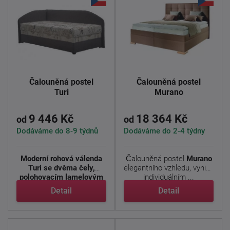
Čalouněná postel
Čalouněná postel
Turi
Murano
9 446 Kč
18 364 Kč
od
od
Dodáváme do 8-9 týdnů
Dodáváme do 2-4 týdny
Moderní rohová válenda
Čalouněná postel
Murano
Turi se dvěma čely,
elegantního vzhledu, vyniká
polohovacím lamelovým
individuálním ...
...
Detail
Detail