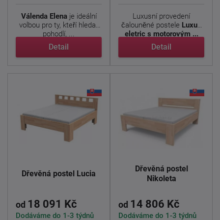
Válenda Elena
je ideální
Luxusní provedení
volbou pro ty, kteří hledají
čalouněné postele
Luxus
pohodlí, ...
eletric s motorovým ...
Detail
Detail
Dřevěná postel
Dřevěná postel Lucia
Nikoleta
18 091 Kč
14 806 Kč
od
od
Dodáváme do 1-3 týdnů
Dodáváme do 1-3 týdnů