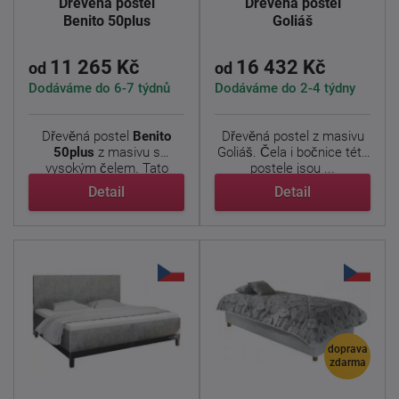
Dřevěná postel
Dřevěná postel
Benito 50plus
Goliáš
11 265 Kč
16 432 Kč
od
od
Dodáváme do 6-7 týdnů
Dodáváme do 2-4 týdny
Dřevěná postel
Benito
Dřevěná postel z masivu
50plus
z masivu s
Goliáš. Čela i bočnice této
vysokým čelem. Tato
postele jsou ...
postel je ...
Detail
Detail
doprava
zdarma