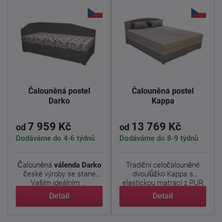
Čalouněná postel
Čalouněná postel
Darko
Kappa
7 959 Kč
13 769 Kč
od
od
Dodáváme do 4-6 týdnů
Dodáváme do 8-9 týdnů
Čalouněná
válenda Darko
Tradiční celočalouněné
české výroby se stane
dvoulůžko Kappa s
Vaším ideálním ...
elastickou matrací z PUR
...
Detail
Detail