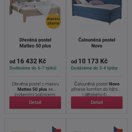
doprava
zdarma
Dřevěná postel
Čalouněná postel
Matteo 50 plus
Novo
16 432 Kč
10 173 Kč
od
od
Dodáváme do 6-7 týdnů
Dodáváme do 2-4 týdny
Dřevěná postel z masivu
Čalouněná postel
Novo
Matteo 50 plus
se
přinese komfort do ložnice
zvýšenými bočnicemi.
i dětského či ...
Jedná ...
Detail
Detail