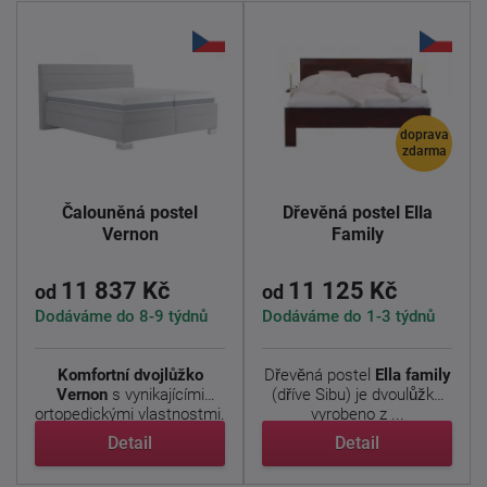
doprava
zdarma
Čalouněná postel
Dřevěná postel Ella
Vernon
Family
11 837 Kč
11 125 Kč
od
od
Dodáváme do 8-9 týdnů
Dodáváme do 1-3 týdnů
Komfortní dvojlůžko
Dřevěná postel
Ella family
Vernon
s vynikajícími
(dříve Sibu) je dvoulůžko
ortopedickými vlastnostmi.
vyrobeno z ...
...
Detail
Detail