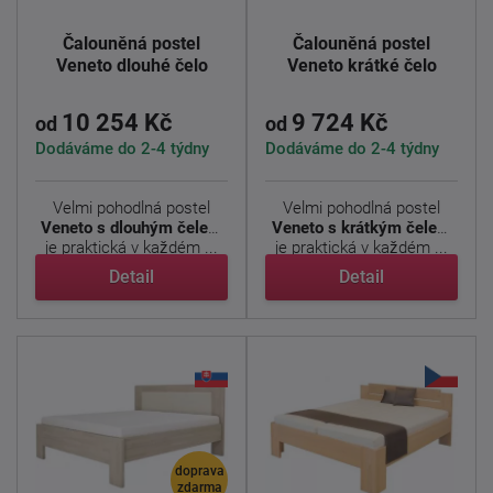
Čalouněná postel
Čalouněná postel
Veneto dlouhé čelo
Veneto krátké čelo
10 254 Kč
9 724 Kč
od
od
Dodáváme do 2-4 týdny
Dodáváme do 2-4 týdny
Velmi pohodlná postel
Velmi pohodlná postel
Veneto s dlouhým čelem
Veneto s krátkým čelem
je praktická v každém ...
je praktická v každém ...
Detail
Detail
doprava
zdarma