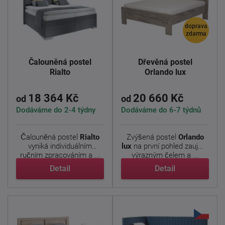
doprava
zdarma
Čalouněná postel
Dřevěná postel
Rialto
Orlando lux
18 364 Kč
20 660 Kč
od
od
Dodáváme do 2-4 týdny
Dodáváme do 6-7 týdnů
Čalouněná postel
Rialto
Zvýšená postel
Orlando
vyniká individuálním
lux
na první pohled zaujme
ručním zpracováním a ...
výrazným čelem a ...
Detail
Detail