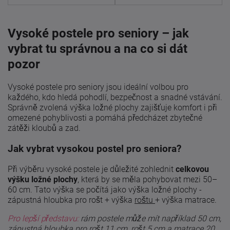
Vysoké postele pro seniory – jak
vybrat tu správnou a na co si dát
pozor
Vysoké postele pro seniory jsou ideální volbou pro
každého, kdo hledá pohodlí, bezpečnost a snadné vstávání.
Správně zvolená výška ložné plochy zajišťuje komfort i při
omezené pohyblivosti a pomáhá předcházet zbytečné
zátěži kloubů a zad.
Jak vybrat vysokou postel pro seniora?
Při výběru vysoké postele je důležité zohlednit
celkovou
výšku ložné plochy
, která by se měla pohybovat mezi 50–
60 cm. Tato výška se počítá jako výška ložné plochy -
zápustná hloubka pro rošt + výška
roštu
+ výška matrace.
Pro lepší představu:
rám postele může mít například 50 cm,
zápustná hloubka pro rošt 11 cm, rošt 5 cm a matrace 20