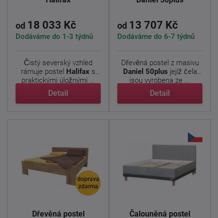
18 033 Kč
13 707 Kč
od
od
Dodáváme do 1-3 týdnů
Dodáváme do 6-7 týdnů
Čistý severský vzhled
Dřevěná postel z masivu
rámuje postel
Halifax
s
Daniel
50plus
jejíž čela
praktickými úložnými ...
jsou vyrobena ze ...
Detail
Detail
doprava
zdarma
Dřevěná postel
Čalouněná postel