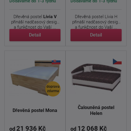
Dodáváme do 1-3 týdnů
Dodáváme do 1-3 týdnů
Dřevěná postel
Lívia V
Dřevěná postel Lívia H
přináší nadčasový design
přináší nadčasový design
a funkčnost do Vaší ...
a funkčnost do Vaší ...
Detail
Detail
doprava
zdarma
Čalouněná postel
Dřevěná postel Mona
Helen
21 936 Kč
12 068 Kč
od
od