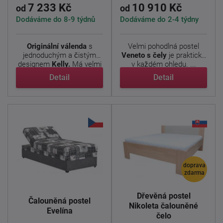
7 233 Kč
10 910 Kč
od
od
Dodáváme do 8-9 týdnů
Dodáváme do 2-4 týdny
Originální válenda
s
Velmi pohodlná postel
jednoduchým a čistým
Veneto s čely
je praktická
designem
Kelly.
Má velmi
v každém ohledu. ...
...
Detail
Detail
doprava
zdarma
Dřevěná postel
Čalouněná postel
Nikoleta čalouněné
Evelína
čelo