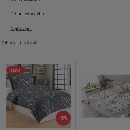
Od nejlevnějšího
Nejnovější
Zobrazuji 1 - 48 z 48
sleva
-5%