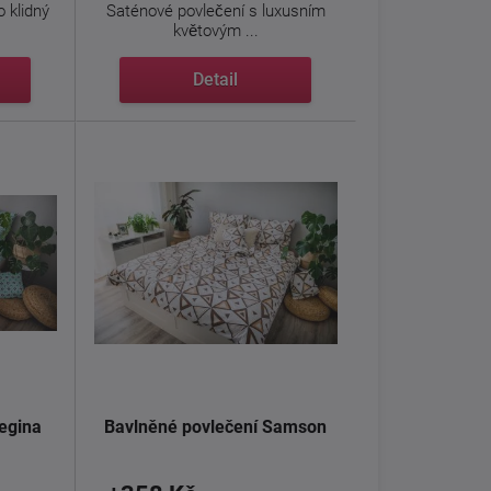
o klidný
Saténové povlečení s luxusním
květovým ...
Detail
egina
Bavlněné povlečení Samson