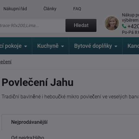
Nákupní řád
Články
FAQ
Nákup po
výběrem
Hledat
+42
Po-Pá 8:
cí pokoje
Kuchyně
Bytové doplňky
Kanc
lečení
Povlečení Jahu
Tradiční bavlněné i heboučké mikro povlečení ve veselých barvá
Nejprodávanější
Od nejdražšího