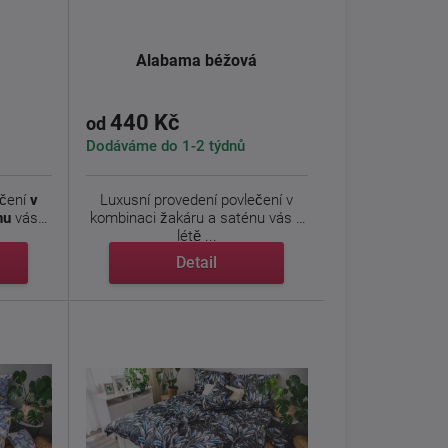
Alabama béžová
440 Kč
od
Dodáváme do 1-2 týdnů
ečení
v
Luxusní provedení povlečení v
nu
vás v
kombinaci žakáru a saténu vás v
létě ...
Detail