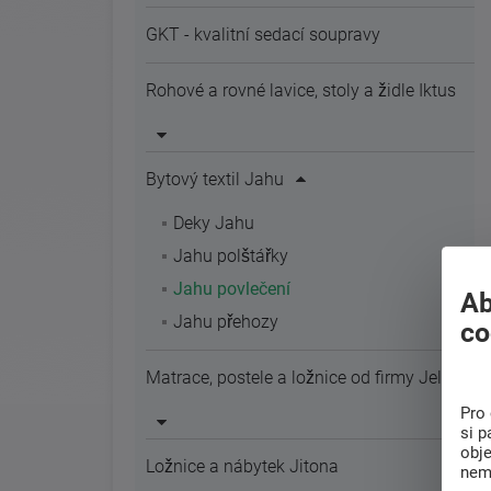
GKT - kvalitní sedací soupravy
Rohové a rovné lavice, stoly a židle Iktus
Bytový textil Jahu
Deky Jahu
Jahu polštářky
Jahu povlečení
Ab
Jahu přehozy
co
Matrace, postele a ložnice od firmy Jelínek
Pro 
si p
obj
Ložnice a nábytek Jitona
nem