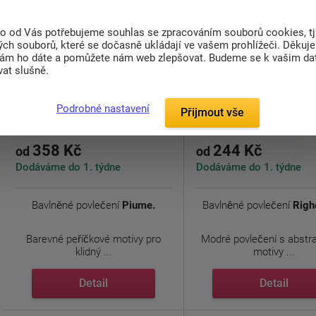
to od Vás potřebujeme souhlas se zpracováním souborů cookies, tj
ch souborů, které se dočasně ukládají ve vašem prohlížeči. Děkuj
nám ho dáte a pomůžete nám web zlepšovat. Budeme se k vašim d
at slušně.
Bavlněné povlečení Piume
Bavlněné povlečení Rig
Podrobné nastavení
Přijmout vše
358 Kč
244 Kč
od
od
Dodáváme do 1. týdne
Dodáváme do 1. týdne
Bavlněné povlečení
Piume.
Bavlněné povlečení
Righ
Barevné peříčkové motivy pro
Modré povlečení s abstr
klidný ...
motivy ...
Detail
Detail