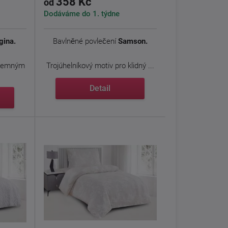
358 Kč
od
Dodáváme do 1. týdne
gina.
Bavlněné povlečení
Samson.
 jemným
Trojúhelníkový motiv pro klidný ...
Detail