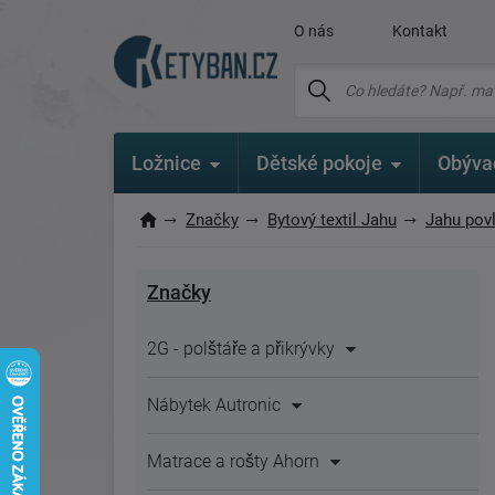
O nás
Kontakt
Ložnice
Dětské pokoje
Obýva
Značky
Bytový textil Jahu
Jahu pov
Značky
2G - polštáře a přikrývky
Nábytek Autronic
Matrace a rošty Ahorn