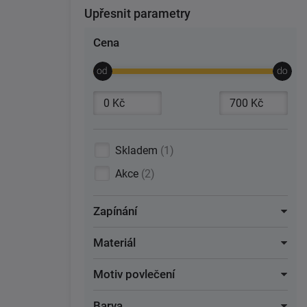
Upřesnit parametry
Cena
Skladem
1
Akce
2
Zapínání
Materiál
Motiv povlečení
Barva