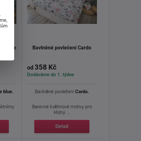
.
eme,
atům
he blue
Bavlněné povlečení Cardo
358 Kč
od
Dodáváme do 1. týdne
e blue.
Bavlněné povlečení
Cardo.
aktnímy
Barevné květinové motivy pro
klidný ...
Detail