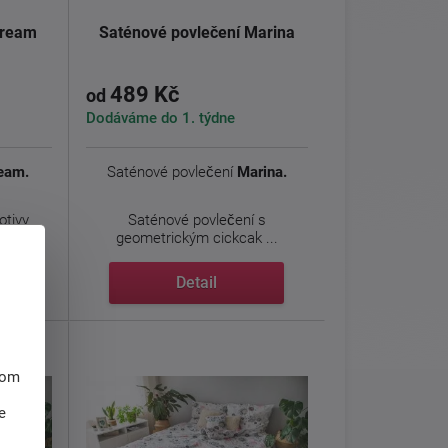
Dream
Saténové povlečení Marina
489 Kč
od
Dodáváme do 1. týdne
eam.
Saténové povlečení
Marina.
otivy
Saténové povlečení s
geometrickým cickcak ...
Detail
hom
e