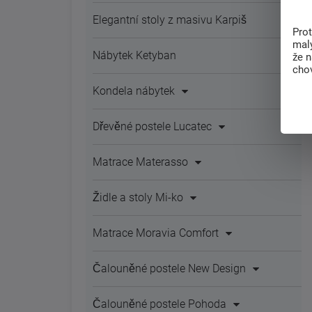
Elegantní stoly z masivu Karpiš
Pro
malý
Nábytek Ketyban
že 
chov
Kondela nábytek
Dřevěné postele Lucatec
Matrace Materasso
Židle a stoly Mi-ko
Matrace Moravia Comfort
Čalouněné postele New Design
Čalouněné postele Pohoda