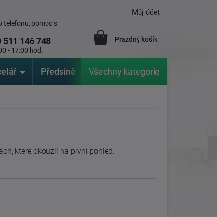
Můj účet
 telefonu, pomoc s
Prázdný košík
0
511 146 748
00 - 17:00 hod.
elář
Předsíně
Všechny kategorie
Zahrada
Značky
V
ch, které okouzlí na první pohled.