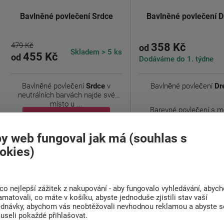
Bavlněné povlečení Srdce
Bavlněné povlečení 
479 Kč
358 Kč
od
Skladem > 5 ks
455 Kč
od
Dodáváme do 1. týdne
Bavlněné povlečení
Srdce
v
Bavlněné povlečení
Dr
neutrálních barvách najde své
místo u ...
Barevné povlečení s m
Detail
lapače snů pro ...
y web fungoval jak má (souhlas s
Detail
okies)
co nejlepší zážitek z nakupování - aby fungovalo vyhledávání, abyc
amatovali, co máte v košíku, abyste jednoduše zjistili stav vaší
ednávky, abychom vás neobtěžovali nevhodnou reklamou a abyste s
useli pokaždé přihlašovat.