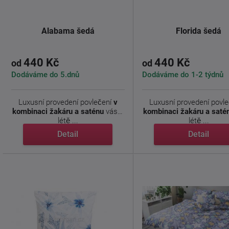
Alabama šedá
Florida šedá
440 Kč
440 Kč
od
od
Dodáváme do 5.dnů
Dodáváme do 1-2 týdnů
Luxusní provedení povlečení
v
Luxusní provedení povl
kombinaci žakáru a saténu
vás v
kombinaci žakáru a saté
létě ...
létě ...
Detail
Detail