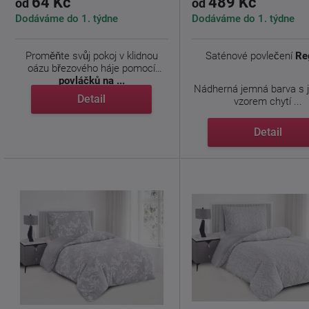
64 Kč
489 Kč
od
od
Dodáváme do 1. týdne
Dodáváme do 1. týdne
Proměňte svůj pokoj v klidnou
Saténové povlečení
Re
oázu březového háje pomocí
povláčků na ...
Nádherná jemná barva s
Detail
vzorem chytí ...
Detail