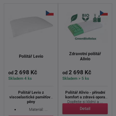
Zdravotní polštář
Polštář Levio
Alivio
2 698 Kč
2 698 Kč
od
od
Skladem 4 ks
Skladem > 5 ks
Polštář Levio z
Polštář Alivio - přírodní
viscoelastické paměťové
komfort a zdravá opora
pěny
Dopřejte si klidný a ...
Detail
Materiál: ...