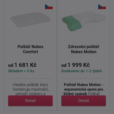
Polštář Nubes
Zdravotní polštář
Comfort
Nubes Motion
1 681 Kč
1 999 Kč
od
od
Skladem > 5 ks
Dodáváme do 1-2 týdnů
Hledáte polštář, který
Polštář Nubes Motion -
kombinuje maximální
ergonomická opora pro
pohodlí, podporu a
klidný spánek
Polštář ...
hygienu? ...
Detail
Detail