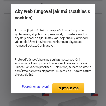
Položek na zobrazení:
8
Aby web fungoval jak má (souhlas s
cookies)
Nejprodávanější
Pro co nejlepší zážitek z nakupování - aby fungovalo
Od nejdražšího
vyhledávání, abychom si pamatovali, co máte v košíku,
abyste jednoduše zjistili stav vaší objednávky, abychom
vás neobtěžovali nevhodnou reklamou a abyste se
Od nejlevnějšího
nemuseli pokaždé přihlašovat.
Nejnovější
Proto od Vás potřebujeme souhlas se zpracováním
souborů cookies, tj. malých souborů, které se dočasně
ukládají ve vašem prohlížeči. Děkujeme, že nám ho dáte a
Zobrazuji 1 - 9 z 9
pomůžete nám web zlepšovat. Budeme se k vašim datům
chovat slušně.
Podrobné nastavení
Přijmout vše