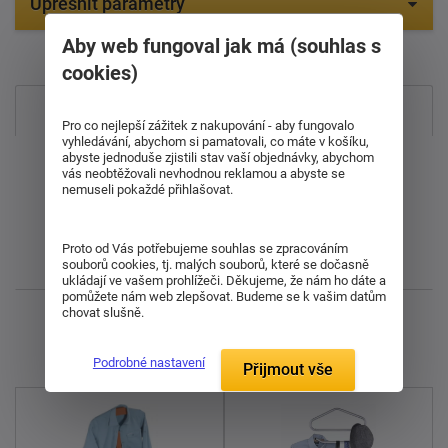
Upřesnit parametry
Aby web fungoval jak má (souhlas s
Položek na zobrazení:
7
cookies)
Nejprodávanější
Pro co nejlepší zážitek z nakupování - aby fungovalo
vyhledávání, abychom si pamatovali, co máte v košíku,
abyste jednoduše zjistili stav vaší objednávky, abychom
Od nejdražšího
vás neobtěžovali nevhodnou reklamou a abyste se
nemuseli pokaždé přihlašovat.
Od nejlevnějšího
Proto od Vás potřebujeme souhlas se zpracováním
Nejnovější
souborů cookies, tj. malých souborů, které se dočasně
ukládají ve vašem prohlížeči. Děkujeme, že nám ho dáte a
pomůžete nám web zlepšovat. Budeme se k vašim datům
chovat slušně.
Zobrazuji 1 - 9 z 9
Podrobné nastavení
Přijmout vše