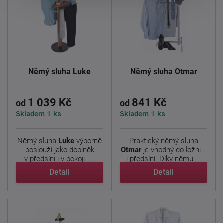
Němý sluha Luke
Němý sluha Otmar
1 039 Kč
841 Kč
od
od
Skladem 1 ks
Skladem 1 ks
Němý sluha
Luke
výborně
Praktický němý sluha
poslouží jako doplněk
Otmar
je vhodný do ložnicí
v předsíni i v pokoji. ...
i předsíní. Díky němu ...
Detail
Detail