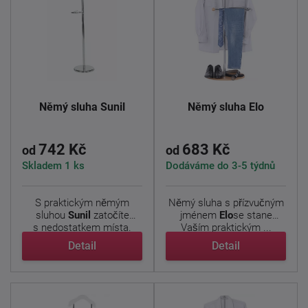
Němý sluha Sunil
Němý sluha Elo
742 Kč
683 Kč
od
od
Skladem 1 ks
Dodáváme do 3-5 týdnů
S praktickým němým
Němý sluha s přízvučným
sluhou
Sunil
zatočíte
jménem
Elo
se stane
s nedostatkem místa.
Vaším praktickým ...
Umístíte ...
Detail
Detail