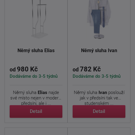
Němý sluha Elias
Němý sluha Ivan
980 Kč
782 Kč
od
od
Dodáváme do 3-5 týdnů
Dodáváme do 3-5 týdnů
Němý sluha
Elias
najde
Němý sluha
Ivan
poslouží
své místo nejen v moderní
jak v předsíni tak ve
předsíni, ale i ...
studenském ...
Detail
Detail