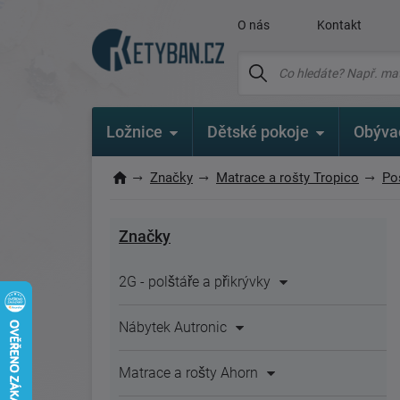
O nás
Kontakt
Ložnice
Dětské pokoje
Obýva
Značky
Matrace a rošty Tropico
Po
Značky
2G - polštáře a přikrývky
Nábytek Autronic
Matrace a rošty Ahorn