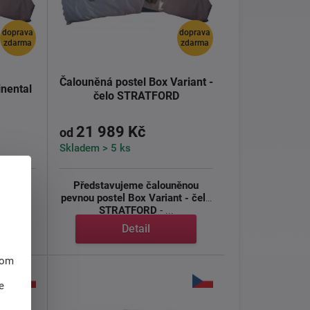
doprava
doprava
zdarma
zdarma
Čalouněná postel Box Variant -
inental
čelo STRATFORD
21 989 Kč
od
Skladem > 5 ks
dovou
Představujeme čalouněnou
tinental
pevnou postel Box Variant - čelo
STRATFORD
- ...
Detail
hom
e