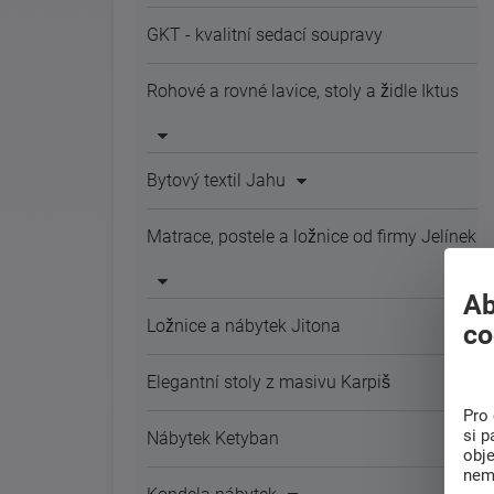
GKT - kvalitní sedací soupravy
Rohové a rovné lavice, stoly a židle Iktus
Bytový textil Jahu
Matrace, postele a ložnice od firmy Jelínek
Ab
Ložnice a nábytek Jitona
co
Elegantní stoly z masivu Karpiš
Pro 
si p
Nábytek Ketyban
obj
nem