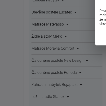
Kondela nábytek
Pro
Dřevěné postele Lucatec
malý
že 
chov
Matrace Materasso
Židle a stoly Mi-ko
Matrace Moravia Comfort
Čalouněné postele New Design
Čalouněné postele Pohoda
Zahradní nábytek Rojaplast
Ložní prádlo Stanex