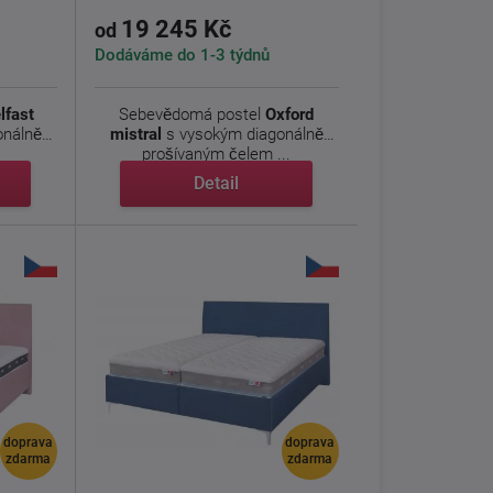
19 245 Kč
od
Dodáváme do 1-3 týdnů
lfast
Sebevědomá postel
Oxford
onálně
mistral
s vysokým diagonálně
prošívaným čelem ...
Detail
doprava
doprava
zdarma
zdarma