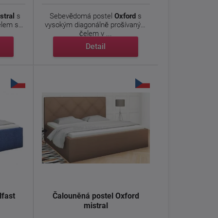
stral
s
Sebevědomá postel
Oxford
s
elem s
vysokým diagonálně prošívaným
čelem v ...
Detail
lfast
Čalouněná postel Oxford
mistral