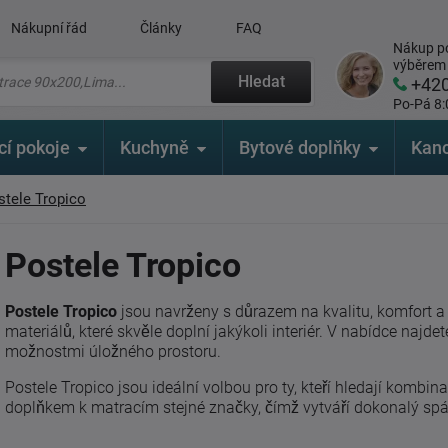
Nákupní řád
Články
FAQ
Nákup po
výběrem
Hledat
+42
Po-Pá 8:
cí pokoje
Kuchyně
Bytové doplňky
Kanc
stele Tropico
Postele Tropico
Postele Tropico
jsou navrženy s důrazem na kvalitu, komfort a 
materiálů, které skvěle doplní jakýkoli interiér. V nabídce najd
možnostmi úložného prostoru.
Postele Tropico jsou ideální volbou pro ty, kteří hledají kombin
doplňkem k matracím stejné značky, čímž vytváří dokonalý sp