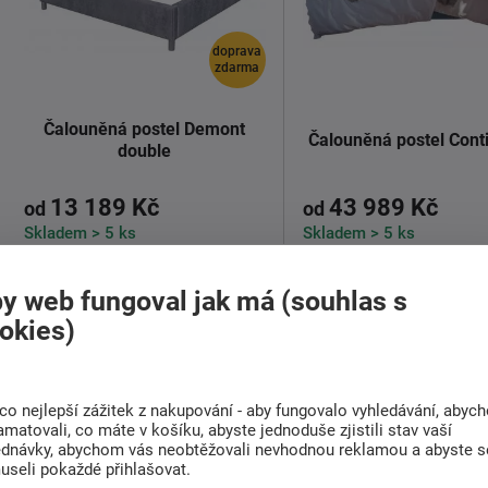
doprava
zdarma
Čalouněná postel Demont
Čalouněná postel Cont
double
13 189 Kč
43 989 Kč
od
od
Skladem > 5 ks
Skladem > 5 ks
Představujeme českou
Představujeme oprav
y web fungoval jak má (souhlas s
čalouněnou postel Demont
kontinentální postel Con
okies)
double
- elegantní a ...
pro spánek ...
Detail
Detail
co nejlepší zážitek z nakupování - aby fungovalo vyhledávání, abyc
amatovali, co máte v košíku, abyste jednoduše zjistili stav vaší
ednávky, abychom vás neobtěžovali nevhodnou reklamou a abyste s
useli pokaždé přihlašovat.