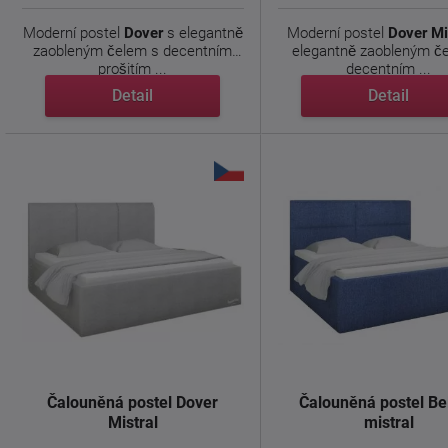
Moderní postel
Dover
s elegantně
Moderní postel
Dover
Mi
zaobleným čelem s decentním
elegantně zaobleným č
prošitím ...
decentním ...
Detail
Detail
Čalouněná postel Dover
Čalouněná postel Be
Mistral
mistral