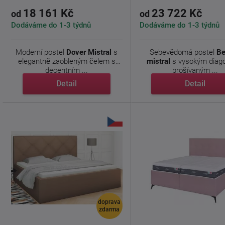
18 161 Kč
23 722 Kč
od
od
Dodáváme do 1-3 týdnů
Dodáváme do 1-3 týdnů
Moderní postel
Dover Mistral
s
Sebevědomá postel
Be
elegantně zaobleným čelem s
mistral
s vysokým diag
decentním ...
prošívaným ...
Detail
Detail
doprava
zdarma