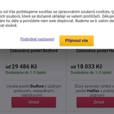
to od Vás potřebujeme souhlas se zpracováním souborů cookies, tj
ch souborů, které se dočasně ukládají ve vašem prohlížeči. Děkuj
nám ho dáte a pomůžete nám web zlepšovat. Budeme se k vašim d
at slušně.
Podrobné nastavení
Přijmout vše
Čalouněná postel Bedford
Čalouněná postel Ha
29 486 Kč
18 033 Kč
od
od
Dodáváme do 1-3 týdnů
Dodáváme do 1-3 týdnů
Vysoká postel
Bedford
s úložným
Čistý severský vzhled 
prostorem, vestavěnými
postel
Halifax
s prakti
taštičkovými ...
úložnými ...
Detail
Detail