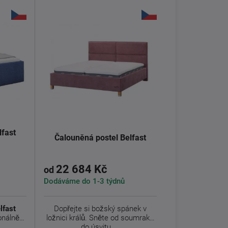
lfast
Čalouněná postel Belfast
22 684 Kč
od
Dodáváme do 1-3 týdnů
lfast
Dopřejte si božský spánek v
onálně
ložnici králů. Sněte od soumraku
do úsvitu ...