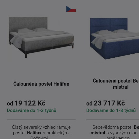
Čalouněná postel Be
Čalouněná postel Halifax
mistral
19 122 Kč
23 717 Kč
od
od
Dodáváme do 1-3 týdnů
Dodáváme do 1-3 týdnů
Čistý severský vzhled rámuje
Sebevědomá postel
Be
postel
Halifax
s praktickými
mistral
s vysokým diag
úložnými ...
prošívaným ...