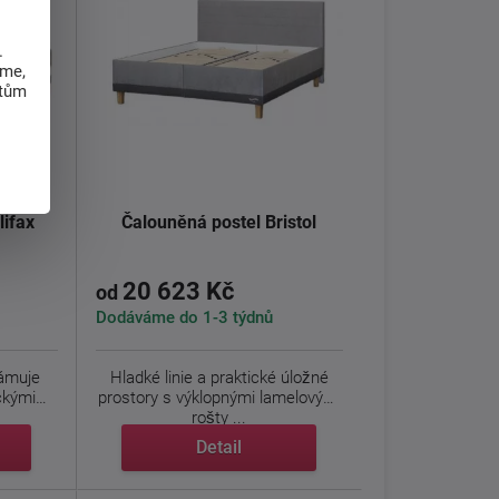
.
eme,
atům
lifax
Čalouněná postel Bristol
20 623 Kč
od
Dodáváme do 1-3 týdnů
rámuje
Hladké linie a praktické úložné
ckými
prostory s výklopnými lamelovými
rošty ...
Detail