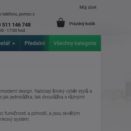
Můj účet
 telefonu, pomoc s
Prázdný košík
0
511 146 748
00 - 17:00 hod.
elář
Předsíně
Všechny kategorie
Zahrada
Značky
V
moderní design. Nabízejí široký výběr stylů a
ete jak jednolůžka, tak dvoulůžka s různými
aci funkčnosti a pohodlí, a jsou skvělým
ánkový systém.