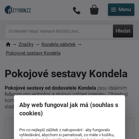
Můj účet
Hledat
Značky
Kondela nábytek
Pokojové sestavy Kondela
Pokojové sestavy Kondela
Pokojové sestavy od dodavatele Kondela
jsou ideálním
řešením pro jednotný a stylový vzhled interiéru. Obsahují
komody, skříně, postele či psací stoly v harmonicky
Aby web fungoval jak má (souhlas s
sladěném designu.
cookies)
Nejprodávanější
Pro co nejlepší zážitek z nakupování - aby fungovalo
vyhledávání, abychom si pamatovali, co máte v košíku,