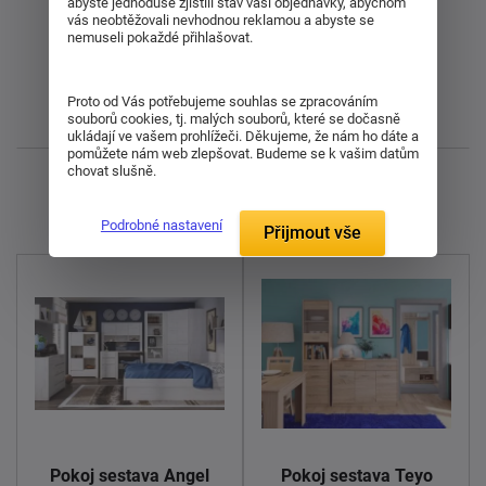
abyste jednoduše zjistili stav vaší objednávky, abychom
Od nejdražšího
vás neobtěžovali nevhodnou reklamou a abyste se
nemuseli pokaždé přihlašovat.
Od nejlevnějšího
Proto od Vás potřebujeme souhlas se zpracováním
Nejnovější
souborů cookies, tj. malých souborů, které se dočasně
ukládají ve vašem prohlížeči. Děkujeme, že nám ho dáte a
pomůžete nám web zlepšovat. Budeme se k vašim datům
chovat slušně.
Zobrazuji 1 - 3 z 3
Podrobné nastavení
Přijmout vše
Pokoj sestava Angel
Pokoj sestava Teyo