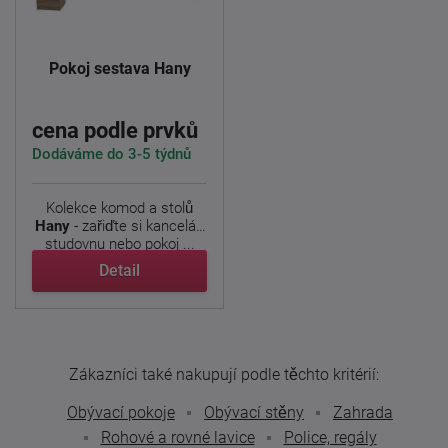
Pokoj sestava Hany
cena podle prvků
Dodáváme do 3-5 týdnů
Kolekce komod a stolů
Hany
- zařiďte si kancelář,
studovnu nebo pokoj ...
Detail
Zákazníci také nakupují podle těchto kritérií:
Obývací pokoje
Obývací stěny
Zahrada
Rohové a rovné lavice
Police, regály