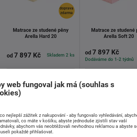
doprava
zdarma
Matrace ze studené pěny
Matrace ze studené
Arella Hard 20
Arella Soft 20
7 897 Kč
od
7 897 Kč
Skladem 2 ks
od
Dodáváme do 1-2 týdnů
Extra tvrdá
130 Kg
20 cm
5 zón
Střední
150 Kg
20 cm
y web fungoval jak má (souhlas s
okies)
Matrace Arella Hard 20 - Pevná
Matrace
Arella Soft
podpora a maximální komfort
reprezentuje nejvyšší 
Matrace ...
pohodlí a kvality ...
Detail
Detail
co nejlepší zážitek z nakupování - aby fungovalo vyhledávání, abyc
amatovali, co máte v košíku, abyste jednoduše zjistili stav vaší
ednávky, abychom vás neobtěžovali nevhodnou reklamou a abyste s
useli pokaždé přihlašovat.