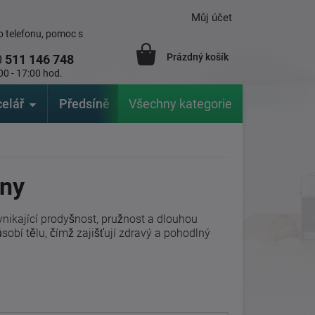
Můj účet
 telefonu, pomoc s
Prázdný košík
0
511 146 748
00 - 17:00 hod.
elář
Předsíně
Všechny kategorie
Zahrada
Značky
V
ěny
ynikající prodyšnost, pružnost a dlouhou
ůsobí tělu, čímž zajišťují zdravý a pohodlný