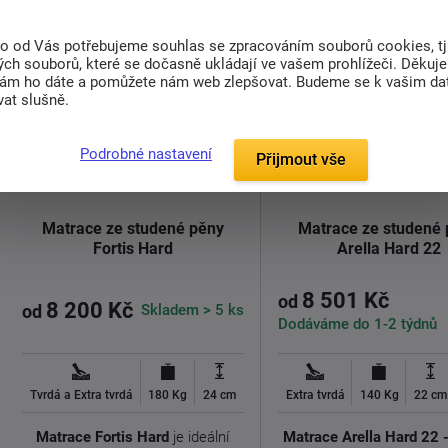
to od Vás potřebujeme souhlas se zpracováním souborů cookies, tj
ch souborů, které se dočasně ukládají ve vašem prohlížeči. Děkuj
nám ho dáte a pomůžete nám web zlepšovat. Budeme se k vašim d
at slušně.
Podrobné nastavení
Přijmout vše
doprava
zdarma
Matrace ze studené pěny
Matrace ze studené
Fortis Hard
Arella Hard 22
8 501 Kč
od
8 200 Kč
Skladem > 5 ks
od
Dodáváme do 1-2 týdnů
Tvrdá a Extra tvrdá
180 Kg
24 cm
Extra tvrdá
140 Kg
22 cm
Matrace Fortis Hard
je ideální
Matrace Arella Hard 22 