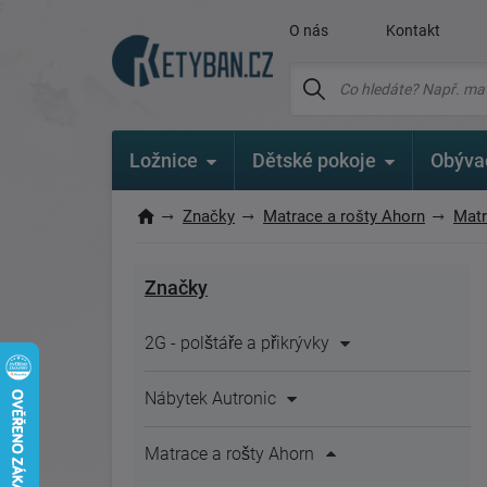
O nás
Kontakt
Ložnice
Dětské pokoje
Obýva
Značky
Matrace a rošty Ahorn
Matr
Značky
2G - polštáře a přikrývky
Nábytek Autronic
Matrace a rošty Ahorn