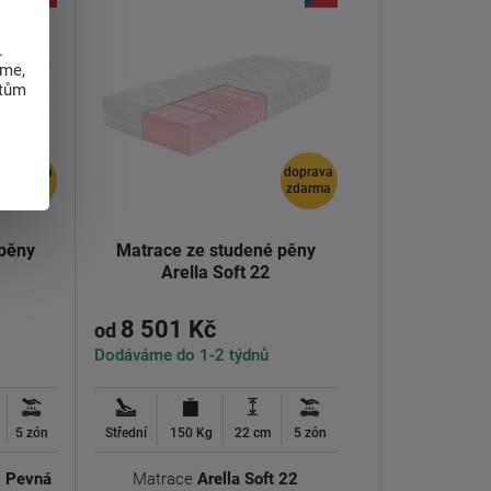
.
eme,
atům
doprava
doprava
zdarma
zdarma
 pěny
Matrace ze studené pěny
Arella Soft 22
8 501 Kč
od
Dodáváme do 1-2 týdnů
5 zón
Střední
150 Kg
22 cm
5 zón
- Pevná
Matrace
Arella Soft 22