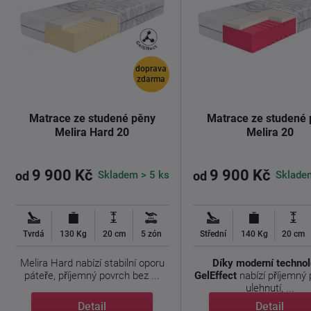
doprava
zdarma
Matrace ze studené pěny
Matrace ze studené
Melira Hard 20
Melira 20
9 900 Kč
9 900 Kč
Skladem > 5 ks
Sklade
od
od
Tvrdá
130 Kg
20 cm
5 zón
Střední
140 Kg
20 cm
Melira Hard nabízí stabilní oporu
Díky moderní technol
páteře, příjemný povrch bez ...
GelEffect
nabízí příjemný p
ulehnutí, ...
Detail
Detail