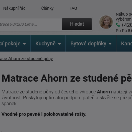
Nákupní řád
Články
FAQ
Nákup po
výběrem
Hledat
+42
Po-Pá 8:
cí pokoje
Kuchyně
Bytové doplňky
Kanc
ace Ahorn ze studené pěny
Matrace Ahorn ze studené p
Matrace ze studené pěny od českého výrobce
Ahorn
nabízejí v
životnost. Poskytují optimální podporu páteři a skvěle se přizp
spánek.
Vhodné pro pevné i polohovatelné rošty.