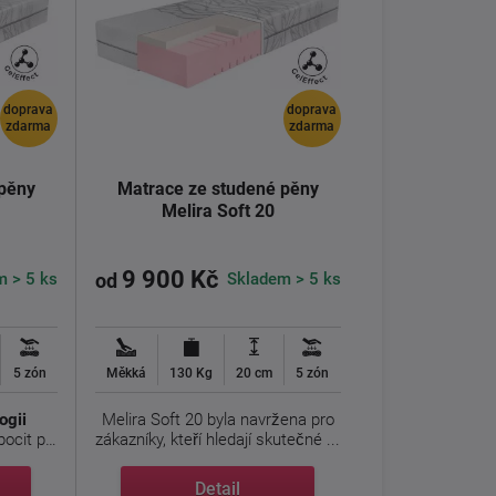
doprava
doprava
zdarma
zdarma
 pěny
Matrace ze studené pěny
Melira Soft 20
9 900 Kč
m > 5 ks
Skladem > 5 ks
od
5 zón
Měkká
130 Kg
20 cm
5 zón
ogii
Melira Soft 20 byla navržena pro
ocit při
zákazníky, kteří hledají skutečné ...
Detail