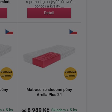
omfort
reprezentuje nejvyšší úroveň
pohodlí a kvality ...
Detail
doprava
doprava
zdarma
zdarma
 pěny
Matrace ze studené pěny
Arella Plus 24
8 989 Kč
m > 5 ks
Skladem > 5 ks
od