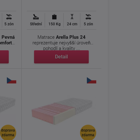
5 zón
Střední
150 Kg
24 cm
5 zón
- Pevná
Matrace
Arella Plus 24
omfort
reprezentuje nejvyšší úroveň
pohodlí a kvality ...
Detail
doprava
doprava
zdarma
zdarma