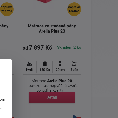
doprava
doprava
zdarma
zdarma
 pěny
Matrace ze studené pěny
Arella Plus 20
7 897 Kč
Skladem 2 ks
od
5 zón
Tvrdá
150 Kg
20 cm
5 zón
 20
Matrace
Arella Plus 20
úroveň
reprezentuje nejvyšší úroveň
pohodlí a kvality ...
Detail
hom
e