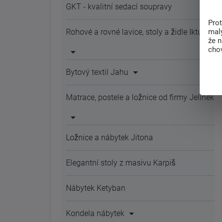
GKT - kvalitní sedací soupravy
Pro
malý
Rohové a rovné lavice, stoly a židle Iktus
že 
chov
Bytový textil Jahu
Matrace, postele a ložnice od firmy Jelínek
Ložnice a nábytek Jitona
Elegantní stoly z masivu Karpiš
Nábytek Ketyban
Kondela nábytek