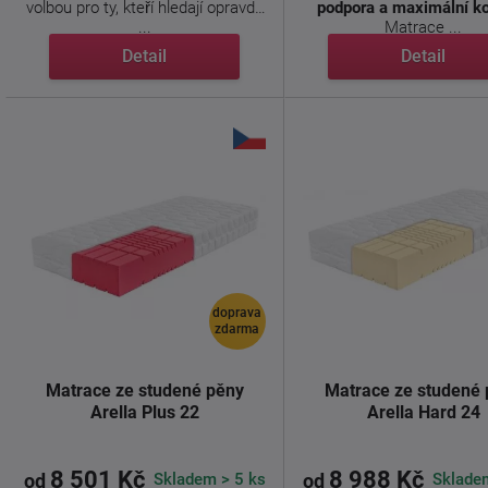
volbou pro ty, kteří hledají opravdu
podpora a maximální k
...
Matrace ...
Detail
Detail
doprava
zdarma
Matrace ze studené pěny
Matrace ze studené
Arella Plus 22
Arella Hard 24
8 501 Kč
8 988 Kč
Skladem > 5 ks
Sklade
od
od