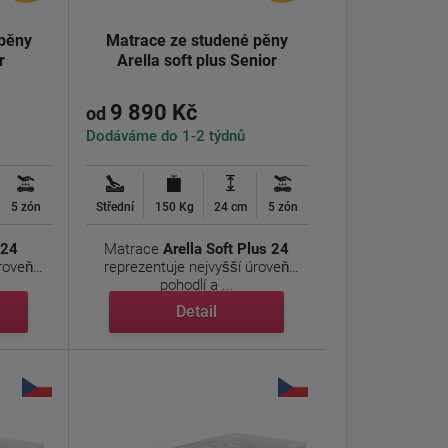
 pěny
Matrace ze studené pěny
r
Arella soft plus Senior
9 890 Kč
od
Dodáváme do 1-2 týdnů
5 zón
Střední
150 Kg
24 cm
5 zón
 24
Matrace
Arella Soft Plus 24
úroveň
reprezentuje nejvyšší úroveň
pohodlí a ...
Detail