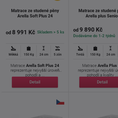
Matrace ze studené pěny
Matrace ze studené
Arella Soft Plus 24
Arella plus Senio
9 890 Kč
od
8 991 Kč
Skladem > 5 ks
od
Dodáváme do 1-2 týdnů
Měkká
150 Kg
24 cm
5 zón
Tvrdá
150 Kg
24 cm
Matrace
Arella Soft Plus 24
Matrace
Arella Plus
reprezentuje nejvyšší úroveň
reprezentuje nejvyšší 
pohodlí a ...
pohodlí a kvality ...
Detail
Detail