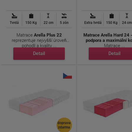
Tvrdá
150 Kg
22 cm
5 zón
Extra tvrdá
150 Kg
24 cm
Matrace
Arella Plus 22
Matrace Arella Hard 24 
reprezentuje nejvyšší úroveň
podpora a maximální k
pohodlí a kvality ...
Matrace ...
Detail
Detail
doprava
zdarma